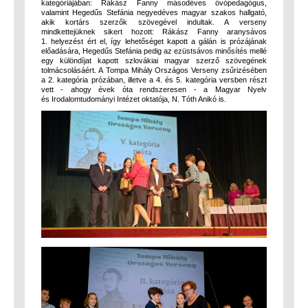
kategóriájában: Rákász Fanny másodéves óvópedagógus,
valamint Hegedűs Stefánia negyedéves magyar szakos hallgató,
akik kortárs szerzők szövegével indultak. A verseny
mindkettejüknek sikert hozott: Rákász Fanny aranysávos
1. helyezést ért el, így lehetőséget kapott a gálán is prózájának
előadására, Hegedűs Stefánia pedig az ezüstsávos minősítés mellé
egy különdíjat kapott szlovákiai magyar szerző szövegének
tolmácsolásáért. A Tompa Mihály Országos Verseny zsűrizésében
a 2. kategória prózában, illetve a 4. és 5. kategória versben részt
vett - ahogy évek óta rendszeresen - a Magyar Nyelv
és Irodalomtudományi Intézet oktatója, N. Tóth Anikó is.