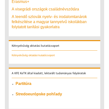
Erasmus+
A visegrádi országok családnévszótára
A leendő szlovák nyelv- és irodalomtanárok
felkészítése a magyar tannyelvű iskolákban
folytatott tanítási gyakorlatra
Kétnyelvűség
oktatási kutatócsoport
Kétnyelvűség oktatási kutatócsoport
A
KFE KeTK által kiadott, lektorált tudományos folyóiratok
Partitúra
Stredoeurópske pohľady