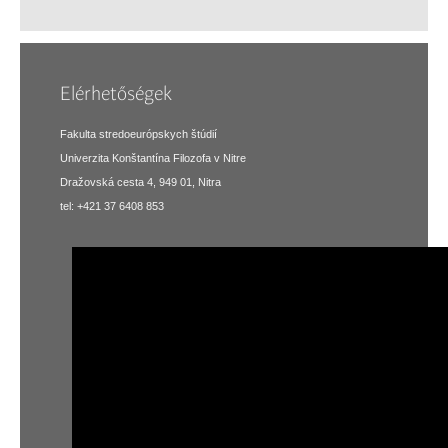
Elérhetőségek
Fakulta stredoeurópskych štúdií
Univerzita Konštantína Filozofa v Nitre
Dražovská cesta 4, 949 01, Nitra
tel: +421 37 6408 853