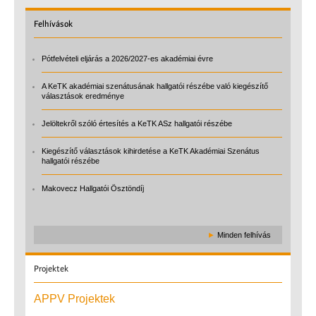
Felhívások
Pótfelvételi eljárás a 2026/2027-es akadémiai évre
A KeTK akadémiai szenátusának hallgatói részébe való kiegészítő
választások eredménye
Jelöltekről szóló értesítés a KeTK ASz hallgatói részébe
Kiegészítő választások kihirdetése a KeTK Akadémiai Szenátus
hallgatói részébe
Makovecz Hallgatói Ösztöndíj
►
Minden felhívás
Projektek
APPV Projektek