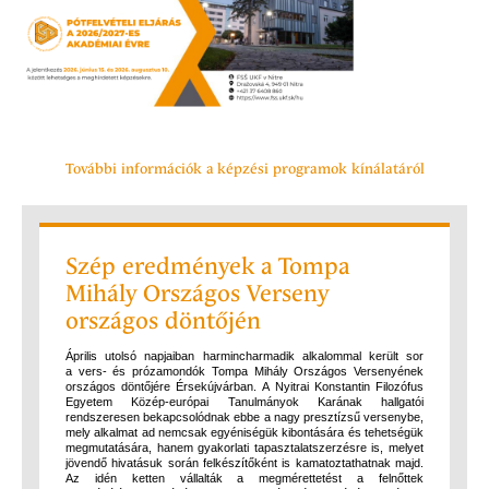
További információk a képzési programok kínálatáról
Szép eredmények a Tompa
Mihály Országos Verseny
országos döntőjén
Április utolsó napjaiban harmincharmadik alkalommal került sor
a vers- és prózamondók Tompa Mihály Országos Versenyének
országos döntőjére Érsekújvárban. A Nyitrai Konstantin Filozófus
Egyetem Közép-európai Tanulmányok Karának hallgatói
rendszeresen bekapcsolódnak ebbe a nagy presztízsű versenybe,
mely alkalmat ad nemcsak egyéniségük kibontására és tehetségük
megmutatására, hanem gyakorlati tapasztalatszerzésre is, melyet
jövendő hivatásuk során felkészítőként is kamatoztathatnak majd.
Az idén ketten vállalták a megmérettetést a felnőttek