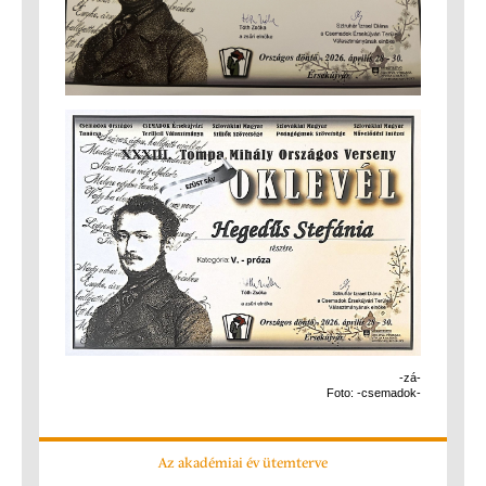
-zá-
Foto: -csemadok-
Az akadémiai év ütemterve