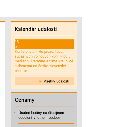
Kalendár
udalostí
15
okt
Konferencia – Re-prezentácia
súčasných vojnových konfliktov v
médiách, literatúre a filme krajín V4
s dôrazom na česko-slovenský
priestor
►
Všetky udalosti
Oznamy
Úradné hodiny na študijnom
oddelení v letnom období