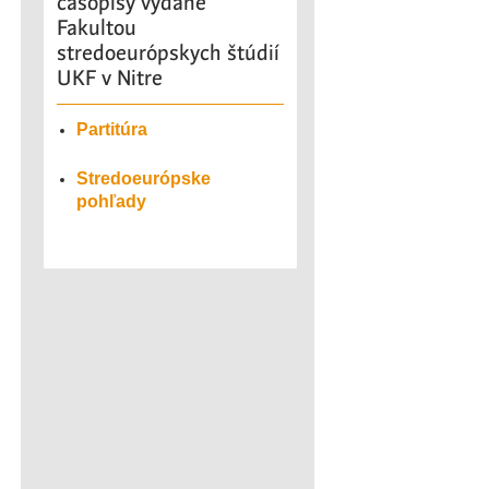
časopisy vydané
Fakultou
stredoeurópskych štúdií
UKF v Nitre
Partitúra
Stredoeurópske
pohľady