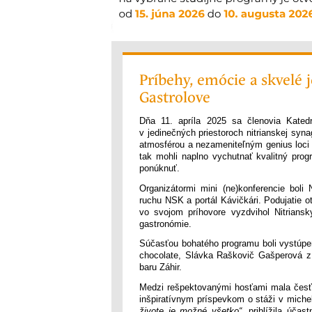
Príbehy, emócie a skvelé 
Gastrolove
Dňa 11. apríla 2025 sa členovia Katedr
v jedinečných priestoroch nitrianskej sy
atmosférou a nezameniteľným genius loci v
tak mohli naplno vychutnať kvalitný pro
ponúknuť.
Organizátormi mini (ne)konferencie boli
ruchu NSK a portál Kávičkári. Podujatie 
vo svojom príhovore vyzdvihol Nitriansky
gastronómie.
Súčasťou bohatého programu boli vystúpe
chocolate, Slávka Raškovič Gašperová z 
baru Záhir.
Medzi rešpektovanými hosťami mala česť 
inšpiratívnym príspevkom o stáži v miche
živote je možné všetko“
, priblížila úča