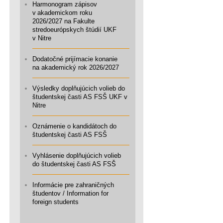
Harmonogram zápisov
v akademickom roku
2026/2027 na Fakulte
stredoeurópskych štúdií UKF
v Nitre
Dodatočné prijímacie konanie
na akademický rok 2026/2027
Výsledky doplňujúcich volieb do
študentskej časti AS FSŠ UKF v
Nitre
Oznámenie o kandidátoch do
študentskej časti AS FSŠ
Vyhlásenie doplňujúcich volieb
do študentskej časti AS FSŠ
Informácie pre zahraničných
študentov / Information for
foreign students