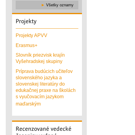
►
Všetky oznamy
Projekty
Projekty APVV
Erasmus+
Slovník priezvisk krajín
Vyšehradskej skupiny
Príprava budúcich učiteľov
slovenského jazyka a
slovenskej literatúry do
edukačnej praxe na školách
s vyučovacím jazykom
maďarským
Recenzované
vedecké