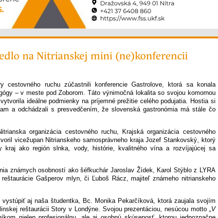
jedlo na Nitrianskej mini (ne)konferencii
y cestovného ruchu zúčastnili konferencie Gastrolove, ktorá sa konala
nagógy – v meste pod Zoborom. Táto výnimočná lokalita so svojou komornou
ytvorila ideálne podmienky na príjemné prežitie celého podujatia. Hostia si
gram a odchádzali s presvedčením, že slovenská gastronómia má stále čo
 Nitrianska organizácia cestovného ruchu, Krajská organizácia cestovného
otvoril vicežupan Nitrianskeho samosprávneho kraja Jozef Stankovský, ktorý
 kraj ako región slnka, vody, histórie, kvalitného vína a rozvíjajúcej sa
nia známych osobností ako šéfkuchár Jaroslav Žídek, Karol Stýblo z LYRA
reštaurácie Gašperov mlyn, či Ľuboš Rácz, majiteľ známeho nitrianskeho
vystúpiť aj naša študentka, Bc. Monika Pekarčíková, ktorá zaujala svojím
linskej reštaurácii Story v Londýne. Svojou prezentáciou, nesúcou motto
„V
stníkom nielen profesionálnu, ale aj osobnú skúsenosť, ktorou jednoznačne