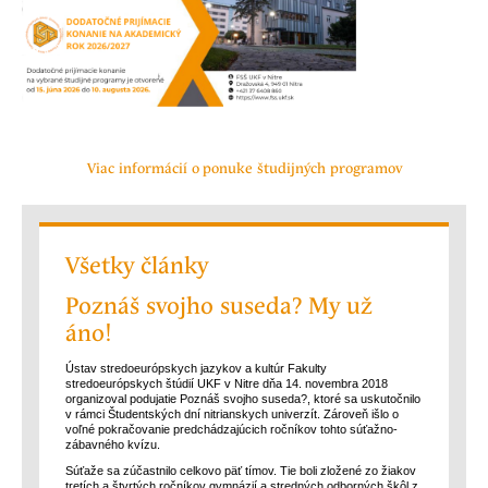
Viac informácií o ponuke študijných programov
Všetky články
Poznáš svojho suseda? My už
áno!
Ústav stredoeurópskych jazykov a kultúr Fakulty
stredoeurópskych štúdií UKF v Nitre dňa 14. novembra 2018
organizoval podujatie Poznáš svojho suseda?, ktoré sa uskutočnilo
v rámci Študentských dní nitrianskych univerzít. Zároveň išlo o
voľné pokračovanie predchádzajúcich ročníkov tohto súťažno-
zábavného kvízu.
Súťaže sa zúčastnilo celkovo päť tímov. Tie boli zložené zo žiakov
tretích a štvrtých ročníkov gymnázií a stredných odborných škôl z