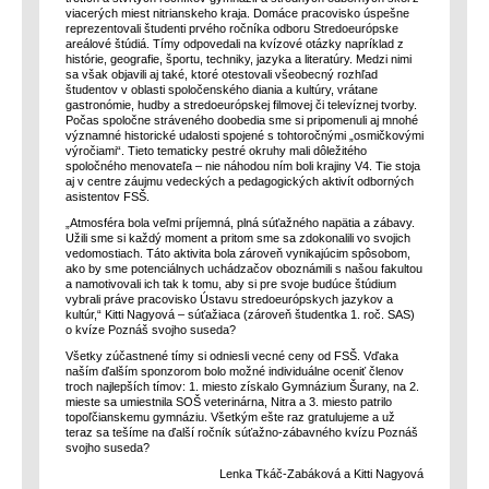
viacerých miest nitrianskeho kraja. Domáce pracovisko úspešne
reprezentovali študenti prvého ročníka odboru Stredoeurópske
areálové štúdiá. Tímy odpovedali na kvízové otázky napríklad z
histórie, geografie, športu, techniky, jazyka a literatúry. Medzi nimi
sa však objavili aj také, ktoré otestovali všeobecný rozhľad
študentov v oblasti spoločenského diania a kultúry, vrátane
gastronómie, hudby a stredoeurópskej filmovej či televíznej tvorby.
Počas spoločne stráveného doobedia sme si pripomenuli aj mnohé
významné historické udalosti spojené s tohtoročnými „osmičkovými
výročiami“. Tieto tematicky pestré okruhy mali dôležitého
spoločného menovateľa – nie náhodou ním boli krajiny V4. Tie stoja
aj v centre záujmu vedeckých a pedagogických aktivít odborných
asistentov FSŠ.
„Atmosféra bola veľmi príjemná, plná súťažného napätia a zábavy.
Užili sme si každý moment a pritom sme sa zdokonalili vo svojich
vedomostiach. Táto aktivita bola zároveň vynikajúcim spôsobom,
ako by sme potenciálnych uchádzačov oboznámili s našou fakultou
a namotivovali ich tak k tomu, aby si pre svoje budúce štúdium
vybrali práve pracovisko Ústavu stredoeurópskych jazykov a
kultúr,“ Kitti Nagyová – súťažiaca (zároveň študentka 1. roč. SAS)
o kvíze Poznáš svojho suseda?
Všetky zúčastnené tímy si odniesli vecné ceny od FSŠ. Vďaka
naším ďalším sponzorom bolo možné individuálne oceniť členov
troch najlepších tímov: 1. miesto získalo Gymnázium Šurany, na 2.
mieste sa umiestnila SOŠ veterinárna, Nitra a 3. miesto patrilo
topoľčianskemu gymnáziu. Všetkým ešte raz gratulujeme a už
teraz sa tešíme na ďalší ročník súťažno-zábavného kvízu Poznáš
svojho suseda?
Lenka Tkáč-Zabáková a Kitti Nagyová