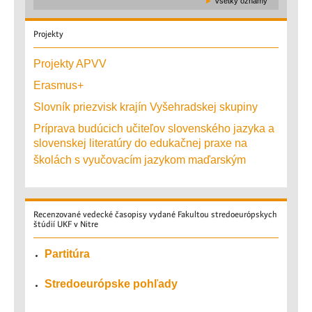
►
Všetky oznamy
Projekty
Projekty APVV
Erasmus+
Slovník priezvisk krajín Vyšehradskej skupiny
Príprava budúcich učiteľov slovenského jazyka a
slovenskej literatúry do edukačnej praxe na
školách s vyučovacím jazykom maďarským
Recenzované
vedecké časopisy vydané Fakultou stredoeurópskych
štúdií UKF v Nitre
Partitúra
Stredoeurópske pohľady