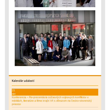
Kalendár
udalostí
15
okt
Konferencia – Re-prezentácia súčasných vojnových konfliktov v
médiách, literatúre a filme krajín V4 s dôrazom na česko-slovenský
priestor