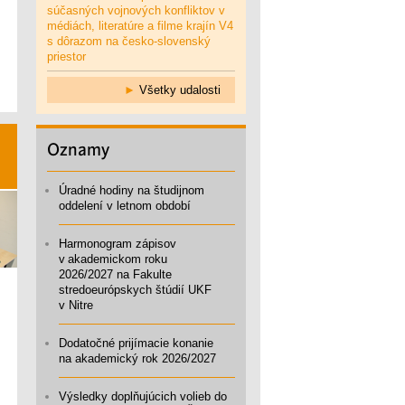
súčasných vojnových konfliktov v
médiách, literatúre a filme krajín V4
s dôrazom na česko-slovenský
priestor
►
Všetky udalosti
Oznamy
Úradné hodiny na študijnom
oddelení v letnom období
Harmonogram zápisov
v akademickom roku
2026/2027 na Fakulte
stredoeurópskych štúdií UKF
v Nitre
Dodatočné prijímacie konanie
na akademický rok 2026/2027
Výsledky doplňujúcich volieb do