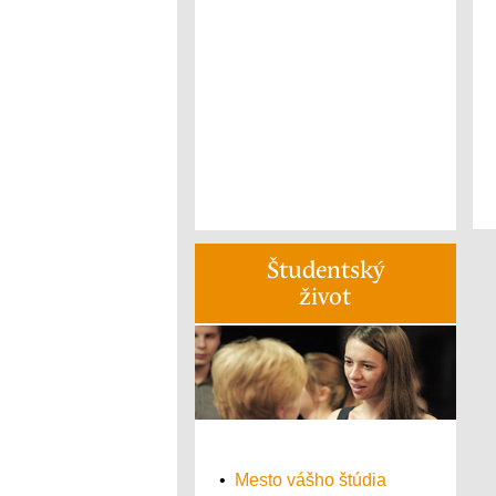
Študentský
život
•
Mesto vášho štúdia