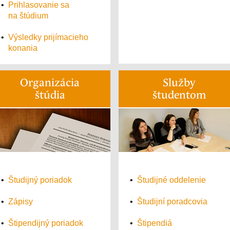
•
Prihlasovanie sa
na štúdium
•
Výsledky prijímacieho
konania
Organizácia
Služby
štúdia
študentom
•
Študijný poriadok
•
Študijné oddelenie
•
Zápisy
•
Študijní poradcovia
•
Štipendijný poriadok
•
Štipendiá