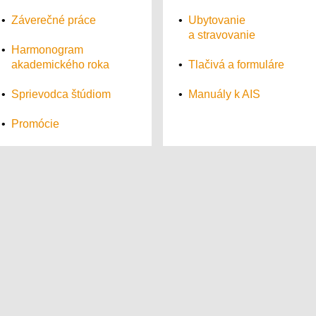
•
Záverečné práce
•
Ubytovanie
a stravovanie
•
Harmonogram
akademického roka
•
Tlačivá a formuláre
•
Sprievodca štúdiom
•
Manuály k AIS
•
Promócie