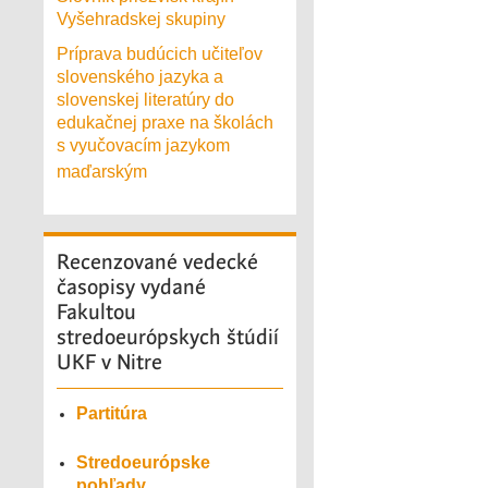
Vyšehradskej skupiny
Príprava budúcich učiteľov
slovenského jazyka a
slovenskej literatúry do
edukačnej praxe na školách
s vyučovacím jazykom
maďarským
Recenzované
vedecké
časopisy vydané
Fakultou
stredoeurópskych štúdií
UKF v Nitre
Partitúra
Stredoeurópske
pohľady