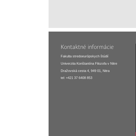
Kontaktné informácie
Fakulta stredoeurópskych štúdií
Univerzita Konštantína Filozofa v Nitre
Dražovská cesta 4, 949 01, Nitra
tel: +421 37 6408 853