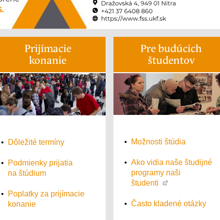
Prijímacie
Pre budúcich
konanie
študentov
•
Možnosti štúdia
•
Dôležité termíny
•
Ako vidia naše študijné
•
Podmienky prijatia
programy naši
na štúdium
študenti
•
Poplatky za prijímacie
•
Často kladené otázky
konanie