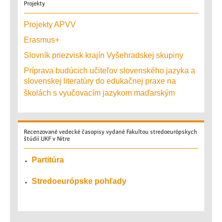
Projekty
Projekty APVV
Erasmus+
Slovník priezvisk krajín Vyšehradskej skupiny
Príprava budúcich učiteľov slovenského jazyka a
slovenskej literatúry do edukačnej praxe na
školách s vyučovacím jazykom maďarským
Recenzované
vedecké časopisy vydané Fakultou stredoeurópskych
štúdií UKF v Nitre
Partitúra
Stredoeurópske pohľady