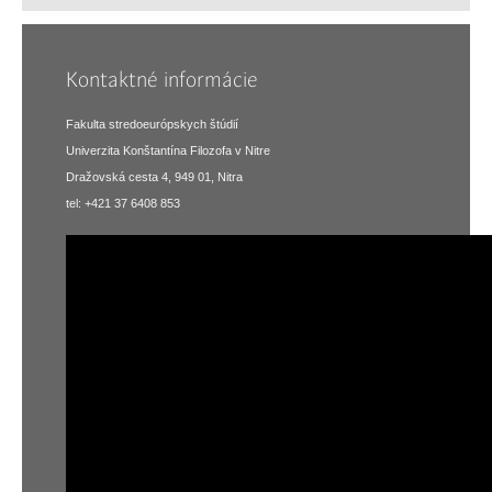
Kontaktné informácie
Fakulta stredoeurópskych štúdií
Univerzita Konštantína Filozofa v Nitre
Dražovská cesta 4, 949 01, Nitra
tel: +421 37 6408 853