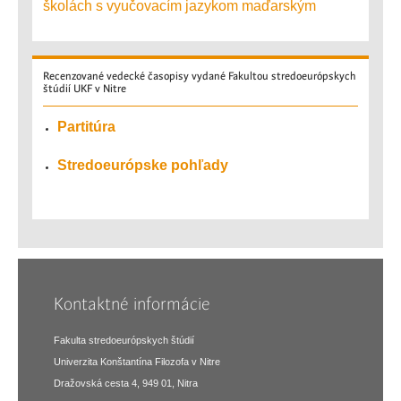
školách s vyučovacím jazykom maďarským
Recenzované
vedecké časopisy vydané Fakultou stredoeurópskych
štúdií UKF v Nitre
Partitúra
Stredoeurópske pohľady
Kontaktné informácie
Fakulta stredoeurópskych štúdií
Univerzita Konštantína Filozofa v Nitre
Dražovská cesta 4, 949 01, Nitra