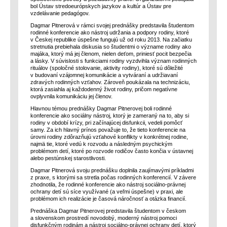
bol Ústav stredoeurópskych jazykov a kultúr a Ústav pre
vzdelávanie pedagógov.
Dagmar Pitnerová v rámci svojej prednášky predstavila študentom
rodinné konferencie ako nástroj udržania a podpory rodiny, ktoré
v Českej republike úspešne fungujú už od roku 2013. Na začiatku
stretnutia prebiehala diskusia so študentmi o význame rodiny ako
majáka, ktorý má jej členom, nielen deťom, priniesť pocit bezpečia
a lásky. V súvislosti s funkciami rodiny vyzdvihla význam rodinných
rituálov (spoločné stolovanie, aktivity rodiny), ktoré sú dôležité
v budovaní vzájomnej komunikácie a vytváraní a udržiavaní
zdravých rodinných vzťahov. Zároveň poukázala na technizáciu,
ktorá zasiahla aj každodenný život rodiny, pričom negatívne
ovplyvnila komunikáciu jej členov.
Hlavnou témou prednášky Dagmar Pitnerovej boli rodinné
konferencie ako sociálny nástroj, ktorý je zameraný na to, aby si
rodiny v období krízy, pri začínajúcej disfunkcii, vedeli pomôcť
samy. Za ich hlavný prínos považuje to, že tieto konferencie na
úrovni rodiny zdôrazňujú vzťahové konflikty v konkrétnej rodine,
najmä tie, ktoré vedú k rozvodu a následným psychickým
problémom detí, ktoré po rozvode rodičov často končia v ústavnej
alebo pestúnskej starostlivosti.
Dagmar Pitnerová svoju prednášku doplnila zaujímavými príkladmi
z praxe, s ktorými sa stretla počas rodinných konferencií. V závere
zhodnotila, že rodinné konferencie ako nástroj sociálno-právnej
ochrany detí sú síce využívané (a veľmi úspešne) v praxi, ale
problémom ich realizácie je časová náročnosť a otázka financií.
Prednáška Dagmar Pitnerovej predstavila študentom v českom
a slovenskom prostredí novodobý, moderný nástroj pomoci
disfunkčným rodinám a nástroj sociálno-právnej ochrany detí, ktorý