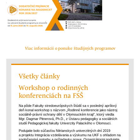
Viac informácií o ponuke študijných programov
Všetky články
Workshop o rodinných
konferenciách na FSŠ
Na pôde Fakulty stredoeurópskych štúdií sa v posledný aprílový
deň konal workshop s názvom „Rodinné konferencie jako nástroj
sociálně-právní ochrany dětí v Olomouckém kraji”, ktorý viedla
Mgr. Dagmar Pitnerová, Ph.D., z Ústavu pedagogiky a sociálních
studií Pedagogickej fakulty Univerzity Palackého v Olomouci.
Podujatie bolo súčasťou Nitrianskych univerzitných dní 2019
a projektu Integrácia vzdelávania a výskumu na UKF s ohľadom na
spoločenské potreby a požiadavky praxe. Organizátormi podujatia