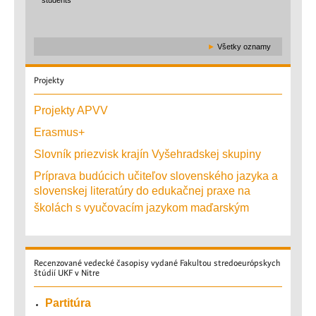
students
►
Všetky oznamy
Projekty
Projekty APVV
Erasmus+
Slovník priezvisk krajín Vyšehradskej skupiny
Príprava budúcich učiteľov slovenského jazyka a
slovenskej literatúry do edukačnej praxe na
školách s vyučovacím jazykom maďarským
Recenzované
vedecké časopisy vydané Fakultou stredoeurópskych
štúdií UKF v Nitre
Partitúra