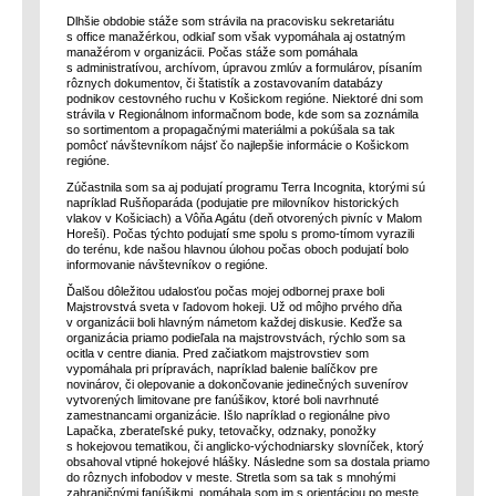
Dlhšie obdobie stáže som strávila na pracovisku sekretariátu
s office manažérkou, odkiaľ som však vypomáhala aj ostatným
manažérom v organizácii. Počas stáže som pomáhala
s administratívou, archívom, úpravou zmlúv a formulárov, písaním
rôznych dokumentov, či štatistík a zostavovaním databázy
podnikov cestovného ruchu v Košickom regióne. Niektoré dni som
strávila v Regionálnom informačnom bode, kde som sa zoznámila
so sortimentom a propagačnými materiálmi a pokúšala sa tak
pomôcť návštevníkom nájsť čo najlepšie informácie o Košickom
regióne.
Zúčastnila som sa aj podujatí programu Terra Incognita, ktorými sú
napríklad Rušňoparáda (podujatie pre milovníkov historických
vlakov v Košiciach) a Vôňa Agátu (deň otvorených pivníc v Malom
Horeši). Počas týchto podujatí sme spolu s promo-tímom vyrazili
do terénu, kde našou hlavnou úlohou počas oboch podujatí bolo
informovanie návštevníkov o regióne.
Ďalšou dôležitou udalosťou počas mojej odbornej praxe boli
Majstrovstvá sveta v ľadovom hokeji. Už od môjho prvého dňa
v organizácii boli hlavným námetom každej diskusie. Keďže sa
organizácia priamo podieľala na majstrovstvách, rýchlo som sa
ocitla v centre diania. Pred začiatkom majstrovstiev som
vypomáhala pri prípravách, napríklad balenie balíčkov pre
novinárov, či olepovanie a dokončovanie jedinečných suvenírov
vytvorených limitovane pre fanúšikov, ktoré boli navrhnuté
zamestnancami organizácie. Išlo napríklad o regionálne pivo
Lapačka, zberateľské puky, tetovačky, odznaky, ponožky
s hokejovou tematikou, či anglicko-východniarsky slovníček, ktorý
obsahoval vtipné hokejové hlášky. Následne som sa dostala priamo
do rôznych infobodov v meste. Stretla som sa tak s mnohými
zahraničnými fanúšikmi, pomáhala som im s orientáciou po meste