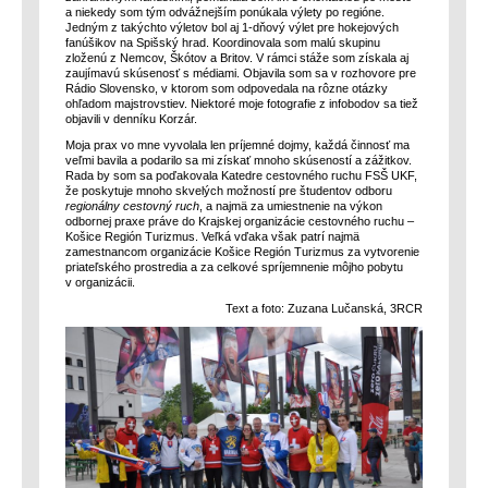
a niekedy som tým odvážnejším ponúkala výlety po regióne.
Jedným z takýchto výletov bol aj 1-dňový výlet pre hokejových
fanúšikov na Spišský hrad. Koordinovala som malú skupinu
zloženú z Nemcov, Škótov a Britov. V rámci stáže som získala aj
zaujímavú skúsenosť s médiami. Objavila som sa v rozhovore pre
Rádio Slovensko, v ktorom som odpovedala na rôzne otázky
ohľadom majstrovstiev. Niektoré moje fotografie z infobodov sa tiež
objavili v denníku Korzár.
Moja prax vo mne vyvolala len príjemné dojmy, každá činnosť ma
veľmi bavila a podarilo sa mi získať mnoho skúseností a zážitkov.
Rada by som sa poďakovala Katedre cestovného ruchu FSŠ UKF,
že poskytuje mnoho skvelých možností pre študentov odboru
regionálny cestovný ruch
, a najmä za umiestnenie na výkon
odbornej praxe práve do Krajskej organizácie cestovného ruchu –
Košice Región Turizmus. Veľká vďaka však patrí najmä
zamestnancom organizácie Košice Región Turizmus za vytvorenie
priateľského prostredia a za celkové spríjemnenie môjho pobytu
v organizácii.
Text a foto: Zuzana Lučanská, 3RCR