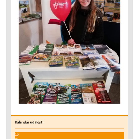
Kalendár
udalostí
15
okt