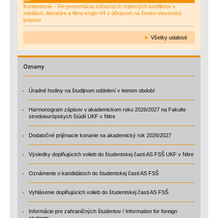
Konferencia – Re-prezentácia súčasných vojnových konfliktov v
médiách, literatúre a filme krajín V4 s dôrazom na česko-slovenský
priestor
►
Všetky udalosti
Oznamy
Úradné hodiny na študijnom oddelení v letnom období
Harmonogram zápisov v akademickom roku 2026/2027 na Fakulte
stredoeurópskych štúdií UKF v Nitre
Dodatočné prijímacie konanie na akademický rok 2026/2027
Výsledky doplňujúcich volieb do študentskej časti AS FSŠ UKF v Nitre
Oznámenie o kandidátoch do študentskej časti AS FSŠ
Vyhlásenie doplňujúcich volieb do študentskej časti AS FSŠ
Informácie pre zahraničných študentov / Information for foreign