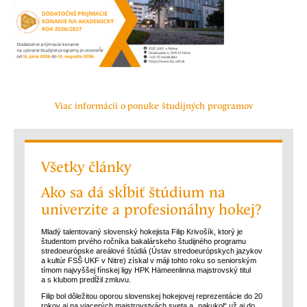
Viac informácií o ponuke študijných programov
Všetky články
Ako sa dá skĺbiť štúdium na
univerzite a profesionálny hokej?
Mladý talentovaný slovenský hokejista Filip Krivošík, ktorý je
študentom prvého ročníka bakalárskeho študijného programu
stredoeurópske areálové štúdiá (Ústav stredoeurópskych jazykov
a kultúr FSŠ UKF v Nitre) získal v máji tohto roku so seniorským
tímom najvyššej fínskej ligy HPK Hämeenlinna majstrovský titul
a s klubom predĺžil zmluvu.
Filip bol dôležitou oporou slovenskej hokejovej reprezentácie do 20
rokov aj na viacerých majstrovstvách sveta a „nakukol“ už aj do