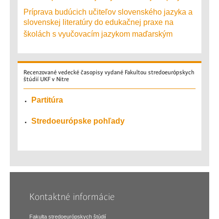
Príprava budúcich učiteľov slovenského jazyka a
slovenskej literatúry do edukačnej praxe na
školách s vyučovacím jazykom maďarským
Recenzované
vedecké časopisy vydané Fakultou stredoeurópskych
štúdií UKF v Nitre
Partitúra
Stredoeurópske pohľady
Kontaktné informácie
Fakulta stredoeurópskych štúdií