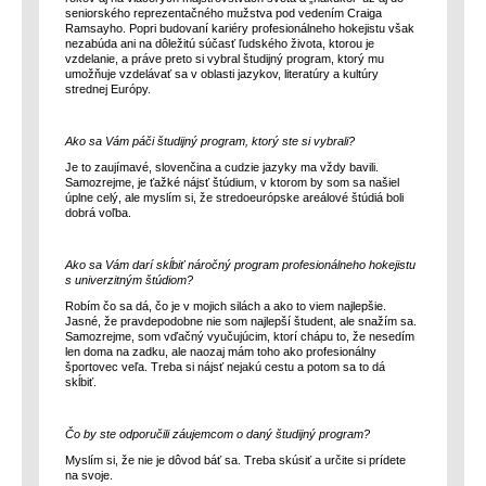
seniorského reprezentačného mužstva pod vedením Craiga
Ramsayho. Popri budovaní kariéry profesionálneho hokejistu však
nezabúda ani na dôležitú súčasť ľudského života, ktorou je
vzdelanie, a práve preto si vybral študijný program, ktorý mu
umožňuje vzdelávať sa v oblasti jazykov, literatúry a kultúry
strednej Európy.
Ako sa Vám páči študijný program, ktorý ste si vybrali?
Je to zaujímavé, slovenčina a cudzie jazyky ma vždy bavili.
Samozrejme, je ťažké nájsť štúdium, v ktorom by som sa našiel
úplne celý, ale myslím si, že stredoeurópske areálové štúdiá boli
dobrá voľba.
Ako sa Vám darí skĺbiť náročný program profesionálneho hokejistu
s univerzitným štúdiom?
Robím čo sa dá, čo je v mojich silách a ako to viem najlepšie.
Jasné, že pravdepodobne nie som najlepší študent, ale snažím sa.
Samozrejme, som vďačný vyučujúcim, ktorí chápu to, že nesedím
len doma na zadku, ale naozaj mám toho ako profesionálny
športovec veľa. Treba si nájsť nejakú cestu a potom sa to dá
skĺbiť.
Čo by ste odporučili záujemcom o daný študijný program?
Myslím si, že nie je dôvod báť sa. Treba skúsiť a určite si prídete
na svoje.