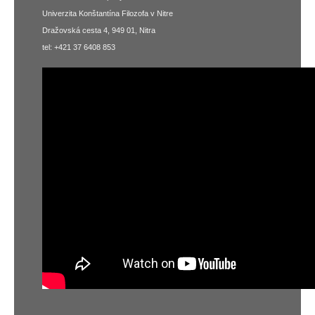
Univerzita Konštantína Filozofa v Nitre
Dražovská cesta 4, 949 01, Nitra
tel: +421 37 6408 853