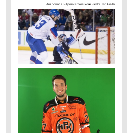
Rozhovor s Filipom Krivošíkom viedol Ján Gallik