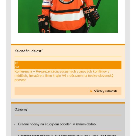
Kalendár
udalostí
15
okt
Konferencia – Re-prezentácia súčasných vojnových konfliktov v
médiách, literatúre a filme krajín V4 s dôrazom na česko-slovenský
priestor
►
Všetky udalosti
Oznamy
Úradné hodiny na študijnom oddelení v letnom období
Harmonogram zápisov v akademickom roku 2026/2027 na Fakulte