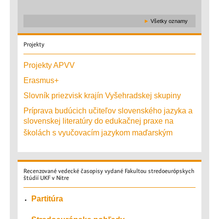
►
Všetky oznamy
Projekty
Projekty APVV
Erasmus+
Slovník priezvisk krajín Vyšehradskej skupiny
Príprava budúcich učiteľov slovenského jazyka a
slovenskej literatúry do edukačnej praxe na
školách s vyučovacím jazykom maďarským
Recenzované
vedecké časopisy vydané Fakultou stredoeurópskych
štúdií UKF v Nitre
Partitúra