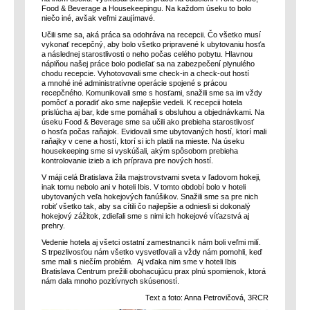
Food & Beverage a Housekeepingu. Na každom úseku to bolo
niečo iné, avšak veľmi zaujímavé.
Učili sme sa, aká práca sa odohráva na recepcii. Čo všetko musí
vykonať recepčný, aby bolo všetko pripravené k ubytovaniu hosťa
a následnej starostlivosti o neho počas celého pobytu. Hlavnou
náplňou našej práce bolo podieľať sa na zabezpečení plynulého
chodu recepcie. Vyhotovovali sme check-in a check-out hostí
a mnohé iné administratívne operácie spojené s prácou
recepčného. Komunikovali sme s hosťami, snažili sme sa im vždy
pomôcť a poradiť ako sme najlepšie vedeli. K recepcii hotela
prislúcha aj bar, kde sme pomáhali s obsluhou a objednávkami. Na
úseku Food & Beverage sme sa učili ako prebieha starostlivosť
o hosťa počas raňajok. Evidovali sme ubytovaných hostí, ktorí mali
raňajky v cene a hostí, ktorí si ich platili na mieste. Na úseku
housekeeping sme si vyskúšali, akým spôsobom prebieha
kontrolovanie izieb a ich príprava pre nových hostí.
V máji celá Bratislava žila majstrovstvami sveta v ľadovom hokeji,
inak tomu nebolo ani v hoteli Ibis. V tomto období bolo v hoteli
ubytovaných veľa hokejových fanúšikov. Snažili sme sa pre nich
robiť všetko tak, aby sa cítili čo najlepšie a odniesli si dokonalý
hokejový zážitok, zdieľali sme s nimi ich hokejové víťazstvá aj
prehry.
Vedenie hotela aj všetci ostatní zamestnanci k nám boli veľmi milí.
S trpezlivosťou nám všetko vysvetľovali a vždy nám pomohli, keď
sme mali s niečím problém. Aj vďaka nim sme v hoteli Ibis
Bratislava Centrum prežili obohacujúcu prax plnú spomienok, ktorá
nám dala mnoho pozitívnych skúseností.
Text a foto: Anna Petrovičová, 3RCR