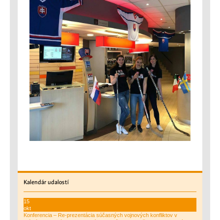
Kalendár
udalostí
15
okt
Konferencia – Re-prezentácia súčasných vojnových konfliktov v