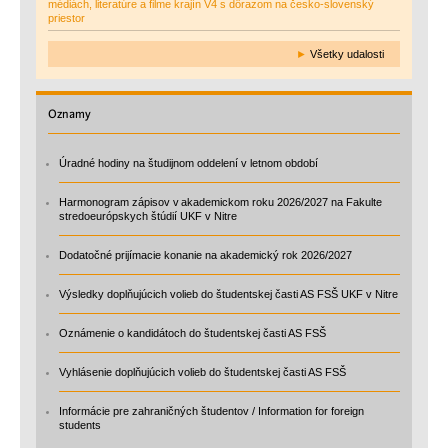
médiách, literatúre a filme krajín V4 s dôrazom na česko-slovenský
priestor
►
Všetky udalosti
Oznamy
Úradné hodiny na študijnom oddelení v letnom období
Harmonogram zápisov v akademickom roku 2026/2027 na Fakulte
stredoeurópskych štúdií UKF v Nitre
Dodatočné prijímacie konanie na akademický rok 2026/2027
Výsledky doplňujúcich volieb do študentskej časti AS FSŠ UKF v Nitre
Oznámenie o kandidátoch do študentskej časti AS FSŠ
Vyhlásenie doplňujúcich volieb do študentskej časti AS FSŠ
Informácie pre zahraničných študentov / Information for foreign
students