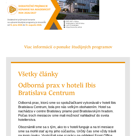
Viac informácií o ponuke študijných programov
Všetky články
Odborná prax v hoteli Ibis
Bratislava Centrum
Odborná prax, ktorú sme so spolužiačkami vykonávali v hoteli Ibis
Bratislava Centrum, bola pre nás veľkým obohatením. Hotel sa
nachádza v centre Bratislavy priamo pod Bratislavským hradom.
Počas troch mesiacov sme mali možnosť nahliadnuť do sveta
hotelierstva.
Oboznámili sme sa s tým, ako to v hoteli funguje a na tri mesiace
sme sa mohli stať aj my jeho súčasťou. Určitý čas sme vždy trávili
na inom úseku. Vyskúšali sme si prácu na oddelení Front Office,