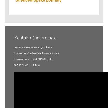
Stredoeurópske pohľady
Kontaktné informácie
Fakulta stredoeurópskych štúdií
Univerzita Konštantína Filozofa v Nitre
Dražovská cesta 4, 949 01, Nitra
tel: +421 37 6408 853