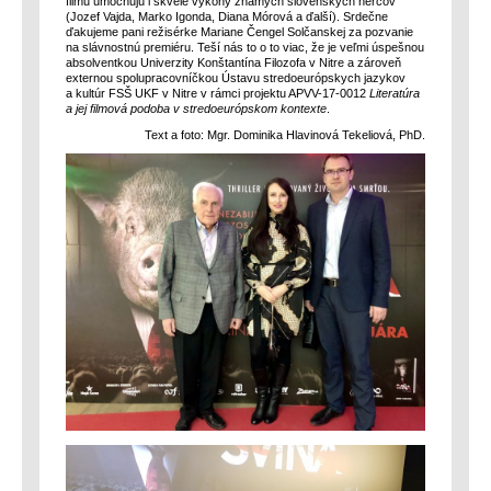
filmu umocňujú i skvelé výkony známych slovenských hercov
(Jozef Vajda, Marko Igonda, Diana Mórová a ďalší). Srdečne
ďakujeme pani režisérke Mariane Čengel Solčanskej za pozvanie
na slávnostnú premiéru. Teší nás to o to viac, že je veľmi úspešnou
absolventkou Univerzity Konštantína Filozofa v Nitre a zároveň
externou spolupracovníčkou Ústavu stredoeurópskych jazykov
a kultúr FSŠ UKF v Nitre v rámci projektu APVV-17-0012
Literatúra
a jej filmová podoba v stredoeurópskom kontexte
.
Text a foto: Mgr. Dominika Hlavinová Tekeliová, PhD.