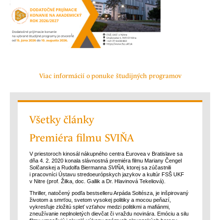
Viac informácií o ponuke študijných programov
Všetky články
Premiéra filmu SVIŇA
V priestoroch kinosál nákupného centra Eurovea v Bratislave sa
dňa 4. 2. 2020 konala slávnostná premiéra filmu Mariany Čengel
Solčanskej a Rudolfa Biermanna
SVIŇA
, ktorej sa zúčastnili
i pracovníci Ústavu stredoeurópskych jazykov a kultúr FSŠ UKF
v Nitre (prof. Žilka, doc. Gallik a Dr. Hlavinová Tekeliová).
Thriller, natočený podľa bestselleru Arpáda Soltésza, je inšpirovaný
životom a smrťou, svetom vysokej politiky a mocou peňazí,
vykresľuje zložitú spleť vzťahov medzi politikmi a mafiánmi,
zneužívanie neplnoletých dievčat či vraždu novinára. Emóciu a silu