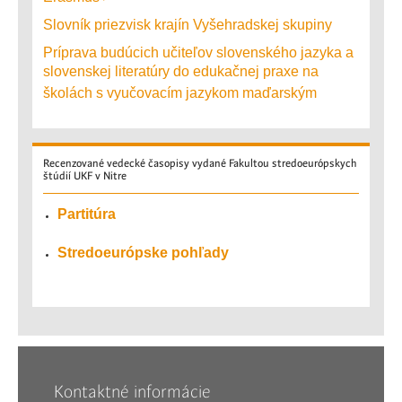
Slovník priezvisk krajín Vyšehradskej skupiny
Príprava budúcich učiteľov slovenského jazyka a
slovenskej literatúry do edukačnej praxe na
školách s vyučovacím jazykom maďarským
Recenzované
vedecké časopisy vydané Fakultou stredoeurópskych
štúdií UKF v Nitre
Partitúra
Stredoeurópske pohľady
Kontaktné informácie