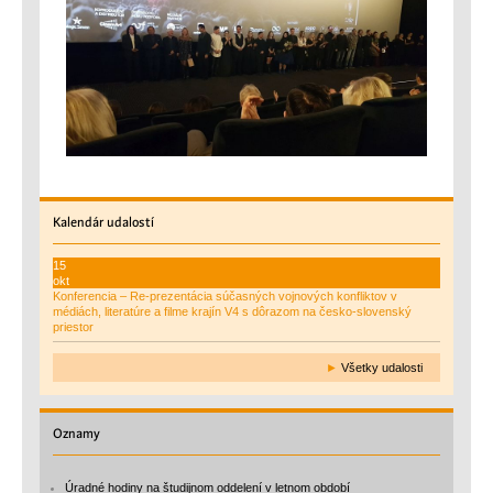
Kalendár
udalostí
15
okt
Konferencia – Re-prezentácia súčasných vojnových konfliktov v
médiách, literatúre a filme krajín V4 s dôrazom na česko-slovenský
priestor
►
Všetky udalosti
Oznamy
Úradné hodiny na študijnom oddelení v letnom období