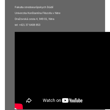
Fakulta stredoeurópskych štúdií
Univerzita Konštantína Filozofa v Nitre
Dražovská cesta 4, 949 01, Nitra
tel: +421 37 6408 853