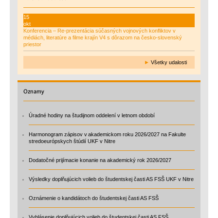
15
okt
Konferencia – Re-prezentácia súčasných vojnových konfliktov v
médiách, literatúre a filme krajín V4 s dôrazom na česko-slovenský
priestor
►
Všetky udalosti
Oznamy
Úradné hodiny na študijnom oddelení v letnom období
Harmonogram zápisov v akademickom roku 2026/2027 na Fakulte
stredoeurópskych štúdií UKF v Nitre
Dodatočné prijímacie konanie na akademický rok 2026/2027
Výsledky doplňujúcich volieb do študentskej časti AS FSŠ UKF v Nitre
Oznámenie o kandidátoch do študentskej časti AS FSŠ
Vyhlásenie doplňujúcich volieb do študentskej časti AS FSŠ