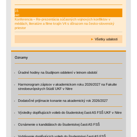
15
okt
Konferencia – Re-prezentácia súčasných vojnových konfliktov v
médiách, literatúre a filme krajín V4 s dôrazom na česko-slovenský
priestor
►
Všetky udalosti
Oznamy
Úradné hodiny na študijnom oddelení v letnom období
Harmonogram zápisov v akademickom roku 2026/2027 na Fakulte
stredoeurópskych štúdií UKF v Nitre
Dodatočné prijímacie konanie na akademický rok 2026/2027
Výsledky doplňujúcich volieb do študentskej časti AS FSŠ UKF v Nitre
Oznámenie o kandidátoch do študentskej časti AS FSŠ
Vyhlásenie doplňujúcich volieb do študentskej časti AS FSŠ