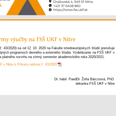
rmy výučby na FSŠ UKF v Nitre
č. 43/2020) sa od 12. 10. 2020 na Fakulte stredoeurópskych štúdií prerušuje
ijných programoch denného a externého štúdia. Vzdelávanie na FSŠ UKF v
ľa platného rozvrhu na zimný semester akademického roka 2020/2021.
v Nitre k Príkazu rektora č. 43/2020
Dr. habil. PaedDr. Žofia Bárcziová, PhD.
dekanka FSŠ UKF v Nitre