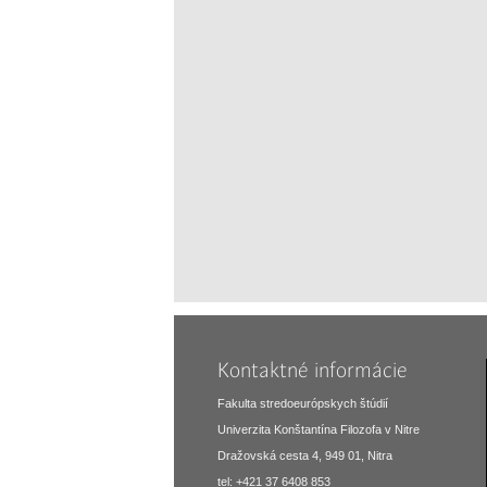
Kontaktné informácie
Fakulta stredoeurópskych štúdií
Univerzita Konštantína Filozofa v Nitre
Dražovská cesta 4, 949 01, Nitra
tel: +421 37 6408 853