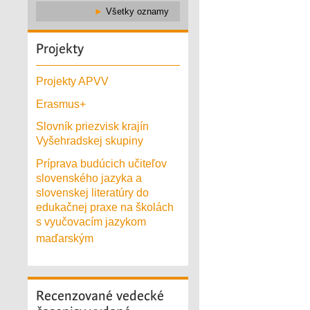
►
Všetky oznamy
Projekty
Projekty APVV
Erasmus+
Slovník priezvisk krajín
Vyšehradskej skupiny
Príprava budúcich učiteľov
slovenského jazyka a
slovenskej literatúry do
edukačnej praxe na školách
s vyučovacím jazykom
maďarským
Recenzované
vedecké