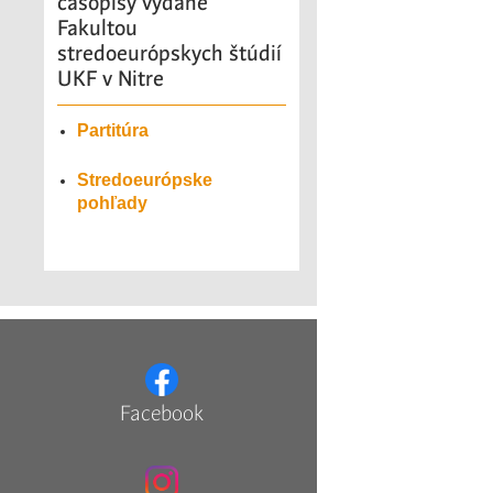
časopisy vydané
Fakultou
stredoeurópskych štúdií
UKF v Nitre
Partitúra
Stredoeurópske
pohľady
Facebook