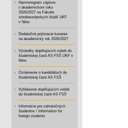
Harmonogram zápisov
v akademickom roku
2026/2027 na Fakulte
stredoeurópskych štúdií UKF
v Nitre
Dodatočné prijímacie konanie
na akademický rok 2026/2027
Výsledky doplňujúcich volieb do
študentskej časti AS FSŠ UKF v
Nitre
Oznámenie o kandidátoch do
študentskej časti AS FSŠ
Vyhlásenie doplňujúcich volieb
do študentskej časti AS FSŠ
Informácie pre zahraničných
študentov / Information for
foreign students