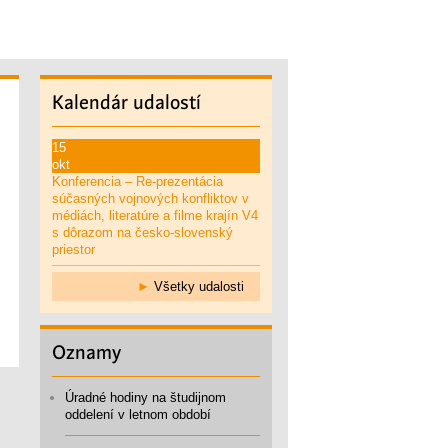
Kalendár
udalostí
15
okt
Konferencia – Re-prezentácia
súčasných vojnových konfliktov v
médiách, literatúre a filme krajín V4
s dôrazom na česko-slovenský
priestor
►
Všetky udalosti
Oznamy
Úradné hodiny na študijnom
oddelení v letnom období