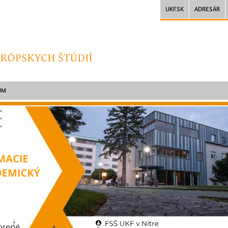
UKF.SK
ADRESÁR
UM