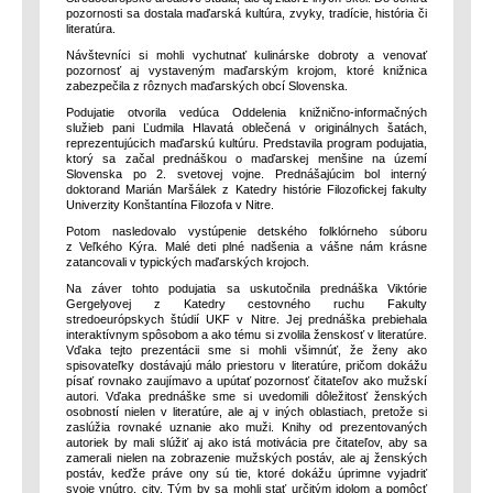
pozornosti sa dostala maďarská kultúra, zvyky, tradície, história či
literatúra.
Návštevníci si mohli vychutnať kulinárske dobroty a venovať
pozornosť aj vystaveným maďarským krojom, ktoré knižnica
zabezpečila z rôznych maďarských obcí Slovenska.
Podujatie otvorila vedúca Oddelenia knižnično-informačných
služieb pani Ľudmila Hlavatá oblečená v originálnych šatách,
reprezentujúcich maďarskú kultúru. Predstavila program podujatia,
ktorý sa začal prednáškou o maďarskej menšine na území
Slovenska po 2. svetovej vojne. Prednášajúcim bol interný
doktorand Marián Maršálek z Katedry histórie Filozofickej fakulty
Univerzity Konštantína Filozofa v Nitre.
Potom nasledovalo vystúpenie detského folklórneho súboru
z Veľkého Kýra. Malé deti plné nadšenia a vášne nám krásne
zatancovali v typických maďarských krojoch.
Na záver tohto podujatia sa uskutočnila prednáška Viktórie
Gergelyovej z Katedry cestovného ruchu Fakulty
stredoeurópskych štúdií UKF v Nitre. Jej prednáška prebiehala
interaktívnym spôsobom a ako tému si zvolila ženskosť v literatúre.
Vďaka tejto prezentácii sme si mohli všimnúť, že ženy ako
spisovateľky dostávajú málo priestoru v literatúre, pričom dokážu
písať rovnako zaujímavo a upútať pozornosť čitateľov ako mužskí
autori. Vďaka prednáške sme si uvedomili dôležitosť ženských
osobností nielen v literatúre, ale aj v iných oblastiach, pretože si
zaslúžia rovnaké uznanie ako muži. Knihy od prezentovaných
autoriek by mali slúžiť aj ako istá motivácia pre čitateľov, aby sa
zamerali nielen na zobrazenie mužských postáv, ale aj ženských
postáv, keďže práve ony sú tie, ktoré dokážu úprimne vyjadriť
svoje vnútro, city. Tým by sa mohli stať určitým idolom a pomôcť