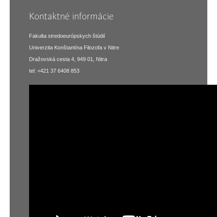
Kontaktné informácie
Fakulta stredoeurópskych štúdií
Univerzita Konštantína Filozofa v Nitre
Dražovská cesta 4, 949 01, Nitra
tel: +421 37 6408 853