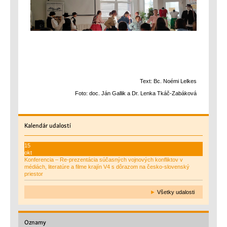
Text: Bc. Noémi Lelkes
Foto: doc. Ján Gallik a Dr. Lenka Tkáč-Zabáková
Kalendár
udalostí
15
okt
Konferencia – Re-prezentácia súčasných vojnových konfliktov v
médiách, literatúre a filme krajín V4 s dôrazom na česko-slovenský
priestor
►
Všetky udalosti
Oznamy