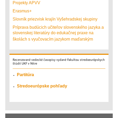
Projekty APVV
Erasmus+
Slovník priezvisk krajín Vyšehradskej skupiny
Príprava budúcich učiteľov slovenského jazyka a
slovenskej literatúry do edukačnej praxe na
školách s vyučovacím jazykom maďarským
Recenzované
vedecké časopisy vydané Fakultou stredoeurópskych
štúdií UKF v Nitre
Partitúra
Stredoeurópske pohľady