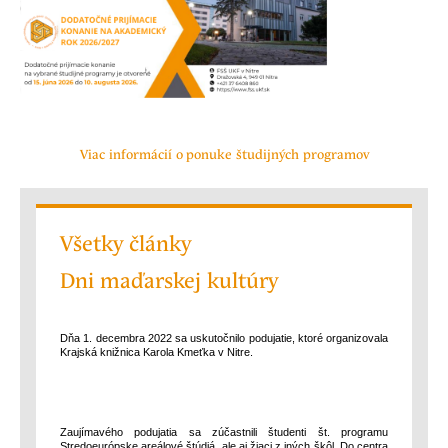
Viac informácií o ponuke študijných programov
Všetky články
Dni maďarskej kultúry
Dňa 1. decembra 2022 sa uskutočnilo podujatie, ktoré organizovala
Krajská knižnica Karola Kmeťka v Nitre.
Zaujímavého podujatia sa zúčastnili študenti št. programu
Stredoeurópske areálové štúdiá, ale aj žiaci z iných škôl. Do centra