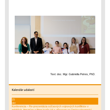
Text: doc. Mgr. Gabriella Petres, PhD.
Kalendár
udalostí
15
okt
Konferencia – Re-prezentácia súčasných vojnových konfliktov v
médiách, literatúre a filme krajín V4 s dôrazom na česko-slovenský