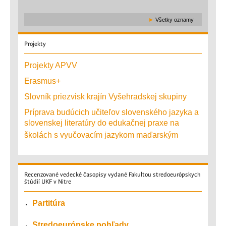
►
Všetky oznamy
Projekty
Projekty APVV
Erasmus+
Slovník priezvisk krajín Vyšehradskej skupiny
Príprava budúcich učiteľov slovenského jazyka a
slovenskej literatúry do edukačnej praxe na
školách s vyučovacím jazykom maďarským
Recenzované
vedecké časopisy vydané Fakultou stredoeurópskych
štúdií UKF v Nitre
Partitúra
Stredoeurópske pohľady