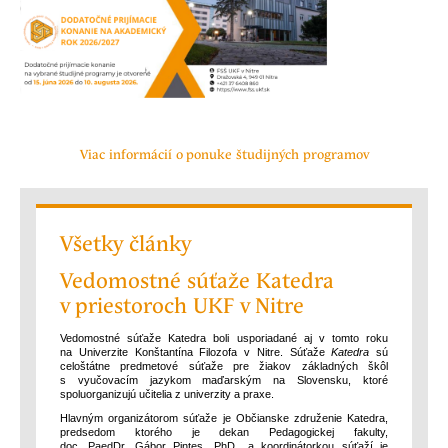
Viac informácií o ponuke študijných programov
Všetky články
Vedomostné súťaže Katedra
v pries­toroch UKF v Nitre
Vedomostné súťaže Katedra boli uspo­riadané aj v tomto roku
na Univerzite Konštantína Filozofa v Nitre. Súťaže
Katedra
sú
celoštátne predmetové súťaže pre žiakov základných škôl
s vyučo­vacím jazykom maďarským na Slovensku, ktoré
spoluorganizujú učitelia z univerzity a praxe.
Hlavným organizátorom súťaže je Občianske združenie Katedra,
predsedom ktorého je dekan Pedagogickej fakulty,
doc. PaedDr. Gábor Pintes, PhD., a koordinátorkou súťaží je