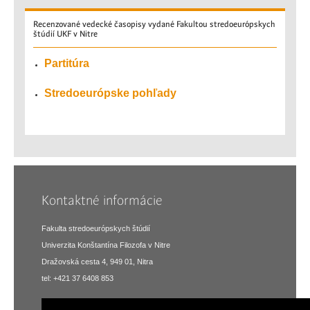
Recenzované
vedecké časopisy vydané Fakultou stredoeurópskych
štúdií UKF v Nitre
Partitúra
Stredoeurópske pohľady
Kontaktné informácie
Fakulta stredoeurópskych štúdií
Univerzita Konštantína Filozofa v Nitre
Dražovská cesta 4, 949 01, Nitra
tel: +421 37 6408 853