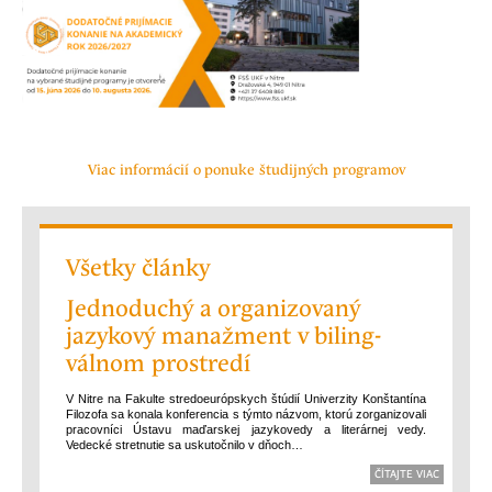
Viac informácií o ponuke študijných programov
Všetky články
Jednoduchý a organi­zovaný
jazykový manažment v biling­
válnom prostredí
V Nitre na Fakulte stredo­európskych štúdií Univerzity Konštantína
Filozofa sa konala konferencia s týmto názvom, ktorú zorganizovali
pracovníci Ústavu maďarskej jazykovedy a literárnej vedy.
Vedecké stretnutie sa uskutočnilo v dňoch…
ČÍTAJTE VIAC