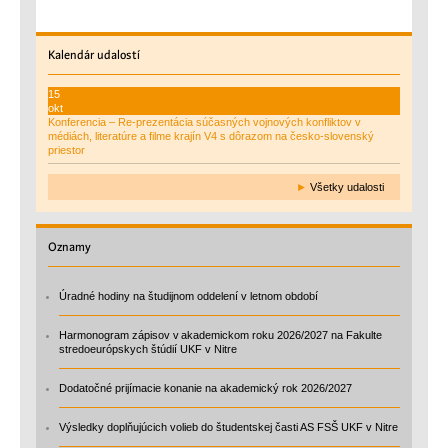
Kalendár
udalostí
15
okt
Konferencia – Re-prezentácia súčasných vojnových konfliktov v
médiách, literatúre a filme krajín V4 s dôrazom na česko-slovenský
priestor
►
Všetky udalosti
Oznamy
Úradné hodiny na študijnom oddelení v letnom období
Harmonogram zápisov v akademickom roku 2026/2027 na Fakulte
stredoeurópskych štúdií UKF v Nitre
Dodatočné prijímacie konanie na akademický rok 2026/2027
Výsledky doplňujúcich volieb do študentskej časti AS FSŠ UKF v Nitre