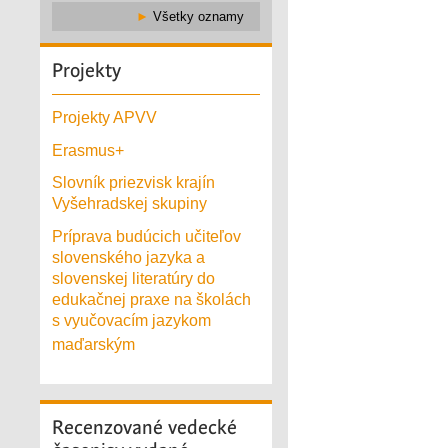
►
Všetky oznamy
Projekty
Projekty APVV
Erasmus+
Slovník priezvisk krajín
Vyšehradskej skupiny
Príprava budúcich učiteľov
slovenského jazyka a
slovenskej literatúry do
edukačnej praxe na školách
s vyučovacím jazykom
maďarským
Recenzované
vedecké