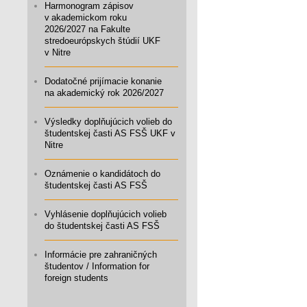
Harmonogram zápisov
v akademickom roku
2026/2027 na Fakulte
stredoeurópskych štúdií UKF
v Nitre
Dodatočné prijímacie konanie
na akademický rok 2026/2027
Výsledky doplňujúcich volieb do
študentskej časti AS FSŠ UKF v
Nitre
Oznámenie o kandidátoch do
študentskej časti AS FSŠ
Vyhlásenie doplňujúcich volieb
do študentskej časti AS FSŠ
Informácie pre zahraničných
študentov / Information for
foreign students