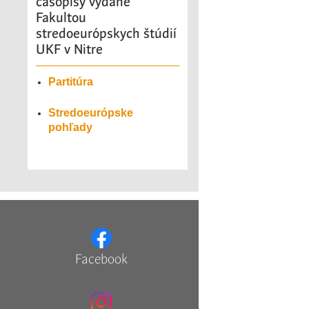
časopisy vydané
Fakultou
stredoeurópskych štúdií
UKF v Nitre
Partitúra
Stredoeurópske
pohľady
Facebook