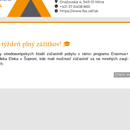
 týždeň plný zážitkov! 🎓
y stredoeurópskych štúdií zúčastnili pobytu v rámci programu Erasmus+
edeka Eleka v Šoproni, kde mali možnosť zúčastniť sa na mnohých zaují­
ch.
ČÍTAJTE VI