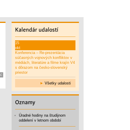
Kalendár
udalostí
15
okt
Konferencia – Re-prezentácia
súčasných vojnových konfliktov v
médiách, literatúre a filme krajín V4
s dôrazom na česko-slovenský
priestor
AC
►
Všetky udalosti
Oznamy
Úradné hodiny na študijnom
oddelení v letnom období