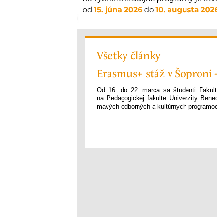
Všetky články
Erasmus+ stáž v Šoproni -
Od 16. do 22. marca sa študenti Fakult
na Pedagogickej fakulte Univerzity Ben
mavých odborných a kul­túr­nych programo