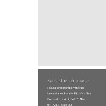
Kontaktné informácie
Fakulta stredoeurópskych štúdií
Univerzita Konštantína Filozofa v Nitre
Dražovská cesta 4, 949 01, Nitra
tel: +421 37 6408 853