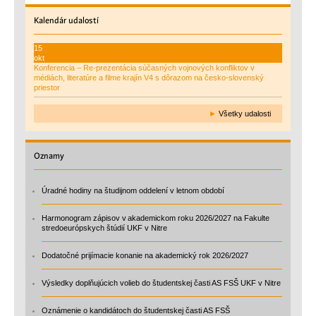
Kalendár
udalostí
15
okt
Konferencia – Re-prezentácia súčasných vojnových konfliktov v
médiách, literatúre a filme krajín V4 s dôrazom na česko-slovenský
priestor
►
Všetky udalosti
Oznamy
Úradné hodiny na študijnom oddelení v letnom období
Harmonogram zápisov v akademickom roku 2026/2027 na Fakulte
stredoeurópskych štúdií UKF v Nitre
Dodatočné prijímacie konanie na akademický rok 2026/2027
Výsledky doplňujúcich volieb do študentskej časti AS FSŠ UKF v Nitre
Oznámenie o kandidátoch do študentskej časti AS FSŠ