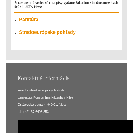
Recenzované
vedecké časopisy vydané Fakultou stredoeurópskych
štúdií UKF v Nitre
Partitúra
Stredoeurópske pohľady
Kontaktné informácie
Fakulta stredoeurópskych štúdií
Univerzita Konštantína Filozofa v Nitre
Dražovská cesta 4, 949 01, Nitra
tel: +421 37 6408 853