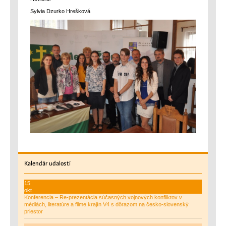
Sylvia Dzurko Hrešková
Kalendár
udalostí
15
okt
Konferencia – Re-prezentácia súčasných vojnových konfliktov v
médiách, literatúre a filme krajín V4 s dôrazom na česko-slovenský
priestor