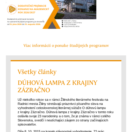
Viac informácií o ponuke študijných programov
Všetky články
DÚHOVÁ LAMPA Z KRAJINY
ZÁZRAČNO
Už niekoľko rokov sa v rámci Žilinského literárneho festivalu na
Radnici mesta Žiliny stretávajú priaznivci písaného slova na
vyhodnotení celoslovenskej literárnej súťaže O dúhovú lampu
z krajiny Zázračno. Dúhová lampa z krajiny Zázračno v tomto roku
oslávila svoje 23 narodeniny a o tom, že je známa v rámci celého
Slovenska, svedčí i neutíchajúci záujem zo strany začínajúcich
spisovateľov.
Dňa 8. 10. 2015 sa konalo slávnostné vyhodnotenie. 72 prác