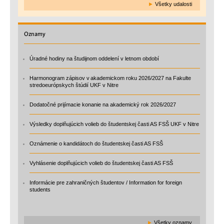
►
Všetky udalosti
Oznamy
Úradné hodiny na študijnom oddelení v letnom období
Harmonogram zápisov v akademickom roku 2026/2027 na Fakulte
stredoeurópskych štúdií UKF v Nitre
Dodatočné prijímacie konanie na akademický rok 2026/2027
Výsledky doplňujúcich volieb do študentskej časti AS FSŠ UKF v Nitre
Oznámenie o kandidátoch do študentskej časti AS FSŠ
Vyhlásenie doplňujúcich volieb do študentskej časti AS FSŠ
Informácie pre zahraničných študentov / Information for foreign
students
►
Všetky oznamy