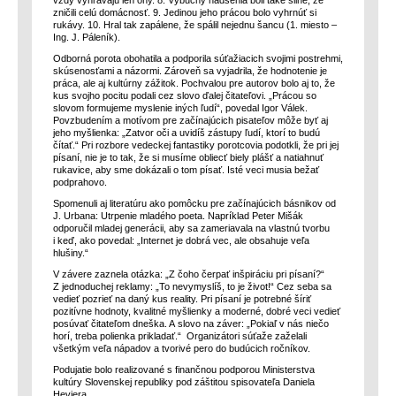
vždy vyhrávajú len ony. 8. Výbuchy nadšenia boli také silné, že
zničili celú domácnosť. 9. Jedinou jeho prácou bolo vyhrnúť si
rukávy. 10. Hral tak zapálene, že spálil nejednu šancu (1. miesto –
Ing. J. Páleník).
Odborná porota obohatila a podporila súťažiacich svojimi postrehmi,
skúsenosťami a názormi. Zároveň sa vyjadrila, že hodnotenie je
práca, ale aj kultúrny zážitok. Pochvalou pre autorov bolo aj to, že
kus svojho pocitu podali cez slovo ďalej čitateľovi. „Prácou so
slovom formujeme myslenie iných ľudí“, povedal Igor Válek.
Povzbudením a motívom pre začínajúcich pisateľov môže byť aj
jeho myšlienka: „Zatvor oči a uvidíš zástupy ľudí, ktorí to budú
čítať.“ Pri rozbore vedeckej fantastiky porotcovia podotkli, že pri jej
písaní, nie je to tak, že si musíme obliecť biely plášť a natiahnuť
rukavice, aby sme dokázali o tom písať. Isté veci musia bežať
podprahovo.
Spomenuli aj literatúru ako pomôcku pre začínajúcich básnikov od
J. Urbana: Utrpenie mladého poeta. Napríklad Peter Mišák
odporučil mladej generácii, aby sa zameriavala na vlastnú tvorbu
i keď, ako povedal: „Internet je dobrá vec, ale obsahuje veľa
hlušiny.“
V závere zaznela otázka: „Z čoho čerpať inšpiráciu pri písaní?“
Z jednoduchej reklamy: „To nevymyslíš, to je život!“ Cez seba sa
vedieť pozrieť na daný kus reality. Pri písaní je potrebné šíriť
pozitívne hodnoty, kvalitné myšlienky a moderné, dobré veci vedieť
posúvať čitateľom dneška. A slovo na záver: „Pokiaľ v nás niečo
horí, treba polienka prikladať.“ Organizátori súťaže zaželali
všetkým veľa nápadov a tvorivé pero do budúcich ročníkov.
Podujatie bolo realizované s finančnou podporou Ministerstva
kultúry Slovenskej republiky pod záštitou spisovateľa Daniela
Heviera.