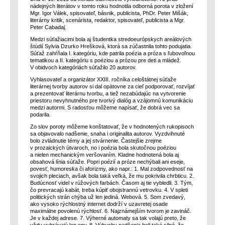
nádejných literátov v tomto roku hodnotila odborná porota v zložení
Mgr. Igor Válek, spisovateľ, básnik, publicista, PhDr. Peter Mišák,
literárny kritik, scenárista, redaktor, spisovateľ, publicista a Mgr.
Peter Cabadaj.
Medzi súťažiacimi bola aj študentka stredoeurópskych areálových
štúdií Sylvia Dzurko Hrešková, ktorá sa zúčastnila tohto podujatia.
Súťaž zahŕňala I. kategóriu, kde patrila poézia a próza s ľubovoľnou
tematikou a II. kategóriu s poéziou a prózou pre deti a mládež.
V obidvoch kategóriách súťažilo 20 autorov.
Vyhlasovateľ a organizátor XXIII. ročníka celoštátnej súťaže
literárnej tvorby autorov si dal opätovne za cieľ podporovať, rozvíjať
a prezentovať literárnu tvorbu, a tiež nezabúdajúc na vytvorenie
priestoru nevyhnutného pre tvorivý dialóg a vzájomnú komunikáciu
medzi autormi. S radosťou môžeme napísať, že dobrá vec sa
podarila.
Zo slov poroty môžeme konštatovať, že v hodnotených rukopisoch
sa objavovalo nadšenie, snaha i originalita autorov. Vyzdvihnuté
bolo zvládnutie témy a jej stvárnenie. Častejšie zrejme
v prozaických útvaroch, no i poézia bola skutočnou poéziou
a nielen mechanickým veršovaním. Kladne hodnotená bola aj
obsahová línia súťaže. Popri poézií a próze nechýbali ani eseje,
povesť, humoreska či aforizmy, ako napr.: 1. Mal zodpovednosť na
svojich pleciach, avšak bola taká veľká, že mu pokrivila chrbticu. 2.
Budúcnosť videl v rúžových farbách. Časom aj tie vybledli. 3. Tým,
čo prevracajú kabát, treba kúpiť obojstrannú vetrovku. 4. V spleti
politických strán chýba už len jediná. Webová. 5. Som zvedavý,
ako vysoko rýchlostný internet dodrží v uzavretej osade
maximálne povolenú rýchlosť. 6. Najznámejším tvorom je zavináč.
Je v každej adrese. 7. Výherné automaty sa tak volajú preto, že