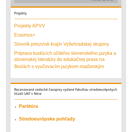
Projekty
Projekty APVV
Erasmus+
Slovník priezvisk krajín Vyšehradskej skupiny
Príprava budúcich učiteľov slovenského jazyka a
slovenskej literatúry do edukačnej praxe na
školách s vyučovacím jazykom maďarským
Recenzované
vedecké časopisy vydané Fakultou stredoeurópskych
štúdií UKF v Nitre
Partitúra
Stredoeurópske pohľady