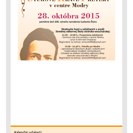
Kalendár
udalostí