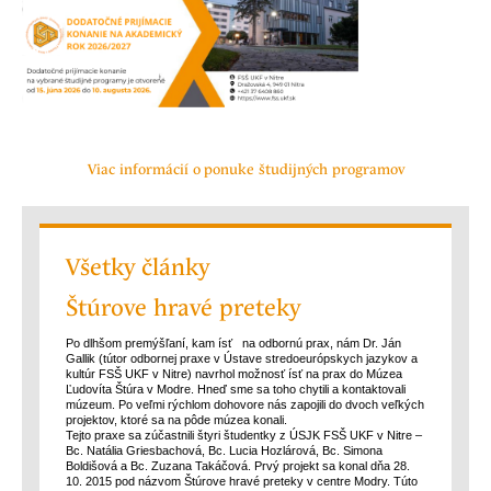
Viac informácií o ponuke študijných programov
Všetky články
Štúrove hravé preteky
Po dlhšom premýšľaní, kam ísť na odbornú prax, nám Dr. Ján
Gallik (tútor odbornej praxe v Ústave stredoeurópskych jazykov a
kultúr FSŠ UKF v Nitre) navrhol možnosť ísť na prax do Múzea
Ľudovíta Štúra v Modre. Hneď sme sa toho chytili a kontaktovali
múzeum. Po veľmi rýchlom dohovore nás zapojili do dvoch veľkých
projektov, ktoré sa na pôde múzea konali.
Tejto praxe sa zúčastnili štyri študentky z ÚSJK FSŠ UKF v Nitre –
Bc. Natália Griesbachová, Bc. Lucia Hozlárová, Bc. Simona
Boldišová a Bc. Zuzana Takáčová. Prvý projekt sa konal dňa 28.
10. 2015 pod názvom Štúrove hravé preteky v centre Modry. Túto