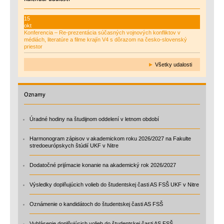
15
okt
Konferencia – Re-prezentácia súčasných vojnových konfliktov v
médiách, literatúre a filme krajín V4 s dôrazom na česko-slovenský
priestor
►
Všetky udalosti
Oznamy
Úradné hodiny na študijnom oddelení v letnom období
Harmonogram zápisov v akademickom roku 2026/2027 na Fakulte
stredoeurópskych štúdií UKF v Nitre
Dodatočné prijímacie konanie na akademický rok 2026/2027
Výsledky doplňujúcich volieb do študentskej časti AS FSŠ UKF v Nitre
Oznámenie o kandidátoch do študentskej časti AS FSŠ
Vyhlásenie doplňujúcich volieb do študentskej časti AS FSŠ