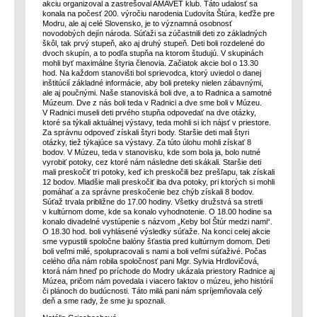
akciu organizoval a zastrešoval AMAVET klub. Táto udalosť sa
konala na počesť 200. výročiu narodenia Ľudovíta Štúra, keďže pre
Modru, ale aj celé Slovensko, je to významná osobnosť
novodobých dejín národa. Súťaži sa zúčastnili deti zo základných
škôl, tak prvý stupeň, ako aj druhý stupeň. Deti boli rozdelené do
dvoch skupín, a to podľa stupňa na ktorom študujú. V skupinách
mohli byť maximálne štyria členovia. Začiatok akcie bol o 13.30
hod. Na každom stanovišti bol sprievodca, ktorý uviedol o danej
inštitúcií základné informácie, aby boli preteky nielen zábavnými,
ale aj poučnými. Naše stanoviská boli dve, a to Radnica a samotné
Múzeum. Dve z nás boli teda v Radnici a dve sme boli v Múzeu.
V Radnici museli deti prvého stupňa odpovedať na dve otázky,
ktoré sa týkali aktuálnej výstavy, teda mohli si ich nájsť v priestore.
Za správnu odpoveď získali štyri body. Staršie deti mali štyri
otázky, tiež týkajúce sa výstavy. Za túto úlohu mohli získať 8
bodov. V Múzeu, teda v stanovisku, kde som bola ja, bolo nutné
vyrobiť potoky, cez ktoré nám následne deti skákali. Staršie deti
mali preskočiť tri potoky, keď ich preskočili bez prešľapu, tak získali
12 bodov. Mladšie mali preskočiť iba dva potoky, pri ktorých si mohli
pomáhať a za správne preskočenie bez chýb získali 8 bodov.
Súťaž trvala približne do 17.00 hodiny. Všetky družstvá sa stretli
v kultúrnom dome, kde sa konalo vyhodnotenie. O 18.00 hodine sa
konalo divadelné vystúpenie s názvom „Keby bol Štúr medzi nami“.
O 18.30 hod. boli vyhlásené výsledky súťaže. Na konci celej akcie
sme vypustili spoločne balóny šťastia pred kultúrnym domom. Deti
boli veľmi milé, spolupracovali s nami a boli veľmi súťaživé. Počas
celého dňa nám robila spoločnosť pani Mgr. Sylvia Hrdlovičová,
ktorá nám hneď po príchode do Modry ukázala priestory Radnice aj
Múzea, pričom nám povedala i viacero faktov o múzeu, jeho histórií
či plánoch do budúcnosti. Táto milá pani nám spríjemňovala celý
deň a sme rady, že sme ju spoznali.