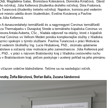
idi, Magdaléna Galas, Bronislava Kolesárová, Dominika Krnáčová, Dávid
ho ročníka), Júlia Kellerová (študentka druhého ročníka), Dóra Fodorová,
a Turancová (študentky tretieho ročníka). Napokon, komisia pod vedením
vé miesto udelila dvom študentkám, Evelíne Kosárovej a Pavlíne
 Júlia Kellerová.
m A dunaszerdahelyi termálfürdő és a nagymegyeri Corvinus termálfürdő
za Thermalparku v Dunajskej Strede a termálneho kúpaliska Corvinus vo
esora Antala Auberta, CSc., hľadala odpoveď na otázky, ktoré z kúpalísk
rmal Corvinus vo Veľkom Mederi ponúka komplexnejšie služby z hľadiska
níci spokojní s týmito službami. Pavlína Turancová v práci Motivácia
vedením školiteľky Ing. Lucie Hrubalovej, PhD., skúmala uplatnenie
tislave a súčasný stav motivácie jeho zamestnancov. Júlia Kellerová pod
, PhD., v práci s názvom Bratislavský kraj z hľadiska cestovného ruchu
v Bratislavskom kraji, pričom poskytuje i ucelený pohľad na jeho primárnu
víťazom srdečne blahoželáme. Tešíme sa na nasledujúci ročník.
ovszky, Žofia Bárcziová, Štefan Balla, Zuzana Sándorová