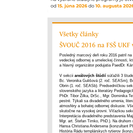
Všetky články
ŠVOUČ 2016 na FSŠ UKF v
Posledný marcový deň roku 2016 patril na 
vedeckej odbornej a umeleckej činnosti, k
a hlavný organizátor podujatia PaedDr. Kár
V sekcii
areálových štúdií
súťažili 3 štud
Bc. Veronika Gulišová (2. roč. SEASm), B
Obrin (1. roč. SEASb). Predsedníčkou sekc
slovenského jazyka a literatúry Pedagogick
PhDr. Tibor Žilka, DrSc., Mgr. Dominika T
pestré. Týkali sa divadelného umenia, liter
atmosféry a bohatej odbornej diskusie. Vše
skutočne na vysokej úrovni. Víťazkou sekc
Interpretácia divadelného predstavenia Ma
Mgr. art. Štefan Timko, PhD.). Na druhom
Hansa Christiana Andersena (konzultant PhD
História Rádu templárskych rytierov (konzu