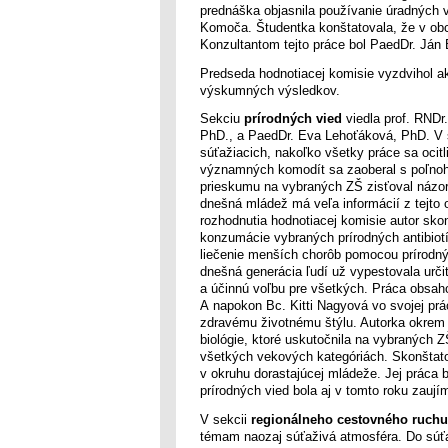
prednáška objasnila používanie úradných 
Komoča. Študentka konštatovala, že v obci 
Konzultantom tejto práce bol PaedDr. Ján
Predseda hodnotiacej komisie vyzdvihol a
výskumných výsledkov.
Sekciu
prírodných vied
viedla prof. RNDr
PhD., a PaedDr. Eva Lehoťáková, PhD. V sek
súťažiacich, nakoľko všetky práce sa ocitl
významných komodít sa zaoberal s poľno
prieskumu na vybraných ZŠ zisťoval názory
dnešná mládež má veľa informácií z tejto o
rozhodnutia hodnotiacej komisie autor sko
konzumácie vybraných prírodných antibiot
liečenie menších chorôb pomocou prírodnýc
dnešná generácia ľudí už vypestovala určit
a účinnú voľbu pre všetkých. Práca obsah
A napokon Bc. Kitti Nagyová vo svojej prá
zdravému životnému štýlu. Autorka okrem bo
biológie, ktoré uskutočnila na vybraných 
všetkých vekových kategóriách. Skonštato
v okruhu dorastajúcej mládeže. Jej práca b
prírodných vied bola aj v tomto roku zauj
V sekcii
regionálneho cestovného ruchu
témam naozaj súťaživá atmosféra. Do súťaž