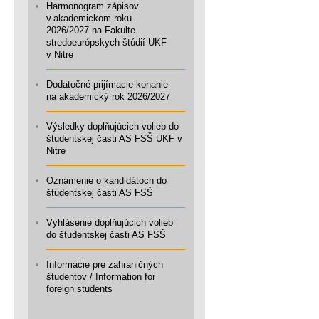
Harmonogram zápisov
v akademickom roku
2026/2027 na Fakulte
stredoeurópskych štúdií UKF
v Nitre
Dodatočné prijímacie konanie
na akademický rok 2026/2027
Výsledky doplňujúcich volieb do
študentskej časti AS FSŠ UKF v
Nitre
Oznámenie o kandidátoch do
študentskej časti AS FSŠ
Vyhlásenie doplňujúcich volieb
do študentskej časti AS FSŠ
Informácie pre zahraničných
študentov / Information for
foreign students