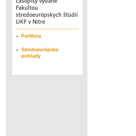
časopisy vydané
Fakultou
stredoeurópskych štúdií
UKF v Nitre
Partitúra
Stredoeurópske
pohľady