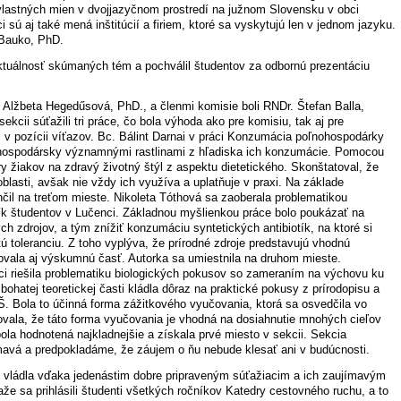
vlastných mien v dvojjazyčnom prostredí na južnom Slovensku v obci
sú aj také mená inštitúcií a firiem, ktoré sa vyskytujú len v jednom jazyku.
 Bauko, PhD.
ktuálnosť skúmaných tém a pochválil študentov za odbornú prezentáciu
. Alžbeta Hegedűsová, PhD., a členmi komisie boli RNDr. Štefan Balla,
cii súťažili tri práce, čo bola výhoda ako pre komisiu, tak aj pre
i v pozícii víťazov. Bc. Bálint Darnai v práci Konzumácia poľnohospodárky
hospodársky významnými rastlinami z hľadiska ich konzumácie. Pomocou
 žiakov na zdravý životný štýl z aspektu dietetického. Skonštatoval, že
blasti, avšak nie vždy ich využíva a uplatňuje v praxi. Na základe
nčil na treťom mieste. Nikoleta Tóthová sa zaoberala problematikou
ík študentov v Lučenci. Základnou myšlienkou práce bolo poukázať na
h zdrojov, a tým znížiť konzumáciu syntetických antibiotík, na ktoré si
ú toleranciu. Z toho vyplýva, že prírodné zdroje predstavujú vhodnú
ovala aj výskumnú časť. Autorka sa umiestnila na druhom mieste.
ci riešila problematiku biologických pokusov so zameraním na výchovu ku
hatej teoretickej časti kládla dôraz na praktické pokusy z prírodopisu a
ZŠ. Bola to účinná forma zážitkového vyučovania, ktorá sa osvedčila vo
vala, že táto forma vyučovania je vhodná na dosiahnutie mnohých cieľov
ola hodnotená najkladnejšie a získala prvé miesto v sekcii. Sekcia
ímavá a predpokladáme, že záujem o ňu nebude klesať ani v budúcnosti.
vládla vďaka jedenástim dobre pripraveným súťažiacim a ich zaujímavým
e sa prihlásili študenti všetkých ročníkov Katedry cestovného ruchu, a to