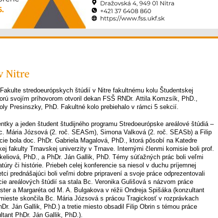
 Nitre
Fakulte stredoeurópskych štúdií v Nitre fakultnému kolu Študentskej
torú svojím príhovorom otvoril dekan FSŠ RNDr. Attila Komzsík, PhD.,
oly Presinszky, PhD. Fakultné kolo prebiehalo v rámci 5 sekcií.
entky a jeden študent študijného programu Stredoeurópske areálové štúdiá –
c. Mária Józsová (2. roč. SEASm), Simona Valková (2. roč. SEASb) a Filip
ie bola doc. PhDr. Gabriela Magalová, PhD., ktorá pôsobí na Katedre
ej fakulty Trnavskej univerzity v Trnave. Internými členmi komisie boli prof.
ekeliová, PhD., a PhDr. Ján Gallik, PhD. Témy súťažných prác boli veľmi
atúry či histórie. Priebeh celej konferencie sa niesol v duchu príjemnej
tci prednášajúci boli veľmi dobre pripravení a svoje práce odprezentovali
ie areálových štúdií sa stala Bc. Veronika Gulišová s názvom práce
jster a Margaréta od M. A. Bulgakova v réžii Ondreja Spišáka (konzultant
 mieste skončila Bc. Mária Józsová s prácou Tragickosť v rozprávkach
r. Ján Gallik, PhD.) a tretie miesto obsadil Filip Obrin s témou práce
ltant PhDr. Ján Gallik, PhD.).