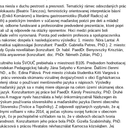
sa niesla v duchu pestrosti a presnosti. Tematický rámec odovzdaných prác
olokaustu (Beatrix Tánczos), feministicky orientovanej interpretácie básní
zu (Enikő Komáromi) a literárnu gastrosemiotiku (Rudolf Radics) až
 Tóth) a poetickým trendom v súčasnej maďarskej poézii pre deti a mládež
itné, odborne fundované a profesionálne predvedené prezentácie, ktoré popri
vali už aj odpovede na otázky oponentov. Hoci medzi prácami boli
 ohľade veľmi vyrovnaná. Porota pod vedením profesora a spolupracovníka
nakoniec dospela k nasledujúcemu výsledku: 1. miesto: Nóra Lantai: A
tikai sajátosságai (konzultant: PaedDr. Gabriella Petres, PhD.). 2. miesto:
údy Gyula novelláiban (konzultant: Dr. habil. PaedDr. Benyovszky Krisztián,
Attila anyaversei (konzultant: doc. PhDr. Németh Zoltán, PhD.).
kultného kola ŠVOUČ prebiehala v miestnosti B105. Predsedom hodnotiacej
rodekan Pedagogickej fakulty Jána Selyeho v Komárne. Ďalšími členmi
hD., a Bc. Edina Pálová. Prvé miesto získala študentka Kitti Vargová s
 prácu venovala skúmaniu vizuálnej dvojjazyčnosti v obci Egyházkarcsa
elený obraz o používaní menšinového jazyka v nápisoch. Výsledky
maďarský jazyk sa v malej miere objavuje na celom území skúmanej obce.
jazyk. Konzultantom jej práce bol PaedDr. Károly Presinszky, PhD. Druhé
émou A magyar nyelv használata a helyi önkormányzatnál Nádszegen és
 výskum používania slovenského a maďarského jazyka členmi obecného
Slovensku (Trstice a Topoľníky). Z odpovedí opýtaných vyplynulo, že aj
nymi voľbami v roku 2014, aj počas výkonu svojej funkcie v obecnom
zyk, čo je pochopiteľné vzhľadom na to, že v obidvoch obciach tvoria
árodnosti. Konzultantom jeho práce bola PhDr. Gizella Szabómihály, PhD.
 Lukácsová s prácou Hivatalos névhasználat Kamocsa községben. Jej