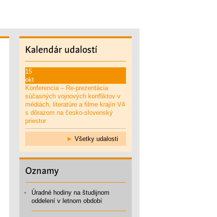
Kalendár
udalostí
15
okt
Konferencia – Re-prezentácia
súčasných vojnových konfliktov v
médiách, literatúre a filme krajín V4
s dôrazom na česko-slovenský
priestor
►
Všetky udalosti
Oznamy
Úradné hodiny na študijnom
oddelení v letnom období