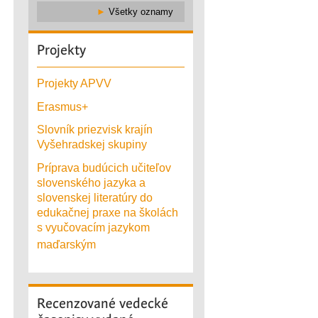
►
Všetky oznamy
Projekty
Projekty APVV
Erasmus+
Slovník priezvisk krajín
Vyšehradskej skupiny
Príprava budúcich učiteľov
slovenského jazyka a
slovenskej literatúry do
edukačnej praxe na školách
s vyučovacím jazykom
maďarským
Recenzované
vedecké