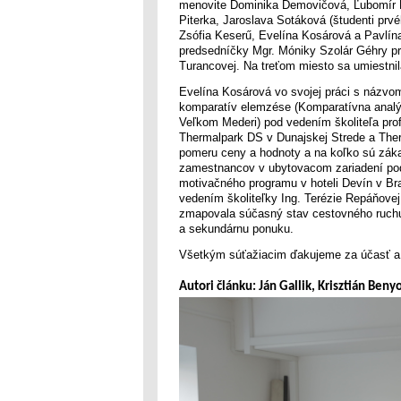
menovite Dominika Demovičová, Ľubomír D
Piterka, Jaroslava Sotáková (študenti prvé
Zsófia Keserű, Evelína Kosárová a Pavlín
predsedníčky Mgr. Móniky Szolár Géhry pr
Turancovej. Na treťom miesto sa umiestnila
Evelína Kosárová vo svojej práci s názvo
komparatív elemzése (Komparatívna analý
Veľkom Mederi) pod vedením školiteľa prof
Thermalpark DS v Dunajskej Strede a The
pomeru ceny a hodnoty a na koľko sú zákaz
zamestnancov v ubytovacom zariadení pod 
motivačného programu v hoteli Devín v Bra
vedením školiteľky Ing. Terézie Repáňovej
zmapovala súčasný stav cestovného ruchu 
a sekundárnu ponuku.
Všetkým súťažiacim ďakujeme za účasť a 
Autori článku: Ján Gallik, Krisztián Beny