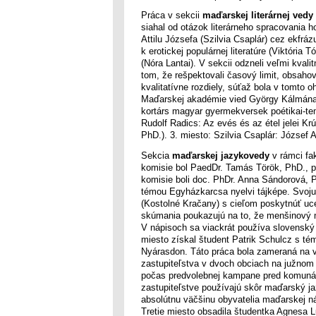
Práca v sekcii
maďarskej literárnej vedy
siahal od otázok literárneho spracovania h
Attilu Józsefa (Szilvia Csaplár) cez ekfrá
k erotickej populárnej literatúre (Viktória
(Nóra Lantai). V sekcii odzneli veľmi kval
tom, že rešpektovali časový limit, obsaho
kvalitatívne rozdiely, súťaž bola v tomto
Maďarskej akadémie vied György Kálmána 
kortárs magyar gyermekversek poétikai-tema
Rudolf Radics: Az evés és az étel jelei Kr
PhD.). 3. miesto: Szilvia Csaplár: József 
Sekcia
maďarskej jazykovedy
v rámci fa
komisie bol PaedDr. Tamás Török, PhD., p
komisie boli doc. PhDr. Anna Sándorová, P
témou Egyházkarcsa nyelvi tájképe. Svoju
(Kostolné Kračany) s cieľom poskytnúť uc
skúmania poukazujú na to, že menšinový 
V nápisoch sa viackrát používa slovenský 
miesto získal študent Patrik Schulcz s t
Nyárasdon. Táto práca bola zameraná na
zastupiteľstva v dvoch obciach na južnom 
počas predvolebnej kampane pred komunál
zastupiteľstve používajú skôr maďarský ja
absolútnu väčšinu obyvatelia maďarskej n
Tretie miesto obsadila študentka Agnesa