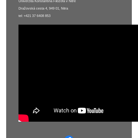
Univerzita Konštantína Filozofa v Nitre
Dražovská cesta 4, 949 01, Nitra
tel: +421 37 6408 853