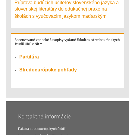
Príprava budúcich učiteľov slovenského jazyka a
slovenskej literatúry do edukačnej praxe na
školách s vyučovacím jazykom maďarským
Recenzované
vedecké časopisy vydané Fakultou stredoeurópskych
štúdií UKF v Nitre
Partitúra
Stredoeurópske pohľady
Kontaktné informácie
Fakulta stredoeurópskych štúdií