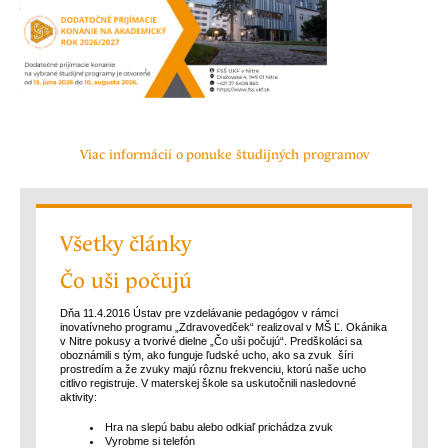
Viac informácií o ponuke študijných programov
Všetky články
Čo uši počujú
Dňa 11.4.2016 Ústav pre vzdelávanie pedagógov v rámci
inovatívneho programu „Zdravovedček“ realizoval v MŠ Ľ. Okánika
v Nitre pokusy a tvorivé dielne „Čo uši počujú“. Predškoláci sa
oboznámili s tým, ako funguje ľudské ucho, ako sa zvuk šíri
prostredím a že zvuky majú rôznu frekvenciu, ktorú naše ucho
citlivo registruje. V materskej škole sa uskutočnili nasledovné
aktivity:
Hra na slepú babu alebo odkiaľ prichádza zvuk
Vyrobme si telefón