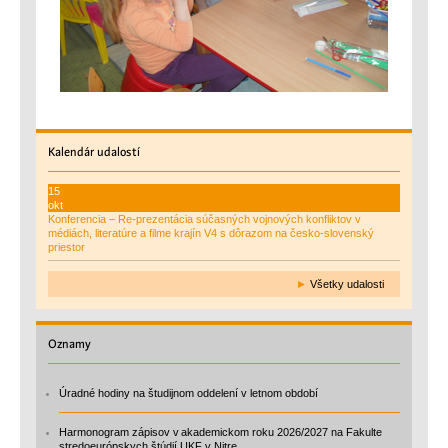
Kalendár
udalostí
15
okt
Konferencia – Re-prezentácia súčasných vojnových konfliktov v
médiách, literatúre a filme krajín V4 s dôrazom na česko-slovenský
priestor
►
Všetky udalosti
Oznamy
Úradné hodiny na študijnom oddelení v letnom období
Harmonogram zápisov v akademickom roku 2026/2027 na Fakulte
stredoeurópskych štúdií UKF v Nitre