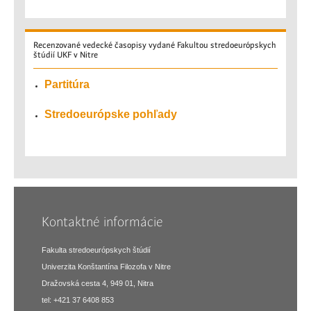
Recenzované
vedecké časopisy vydané Fakultou stredoeurópskych
štúdií UKF v Nitre
Partitúra
Stredoeurópske pohľady
Kontaktné informácie
Fakulta stredoeurópskych štúdií
Univerzita Konštantína Filozofa v Nitre
Dražovská cesta 4, 949 01, Nitra
tel: +421 37 6408 853