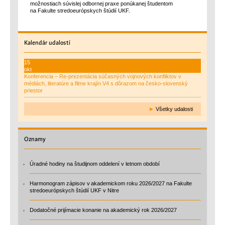
možnostiach súvislej odbornej praxe ponúkanej študentom
na Fakulte stredoeurópskych štúdií UKF.
Kalendár
udalostí
15
okt
Konferencia – Re-prezentácia súčasných vojnových konfliktov v
médiách, literatúre a filme krajín V4 s dôrazom na česko-slovenský
priestor
►
Všetky udalosti
Oznamy
Úradné hodiny na študijnom oddelení v letnom období
Harmonogram zápisov v akademickom roku 2026/2027 na Fakulte
stredoeurópskych štúdií UKF v Nitre
Dodatočné prijímacie konanie na akademický rok 2026/2027