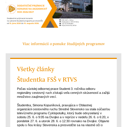
Viac informácií o ponuke študijných programov
Všetky články
Študentka FSŠ v RTVS
Počas súvislej odbornej praxe študenti 3. ročníka odboru
regionálny cestovný ruch získajú veľa cenných skúseností a zažijú
množstvo zaujímavých vecí.
Študentka, Simona Kopuníková, praxujúca v Oblastnej
organizácii cestovného ruchu Stredné Slovensko sa stala súčasťou
televízneho programu Cyklopotulky, ktorý bude odvysielaný v
sobotu 25. 6. o 9:05 na Dvojke a v repríze v nedeľu 26. 6. o 6:20, v
pondelok 27. 6. a utorok 28. 6. o 12:30 rovnako na Dvojke. Objavte
spolu s ňou krásy Slovenska a presvedčte sa na vlastné oči o