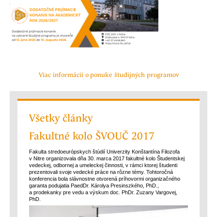
Viac informácií o ponuke študijných programov
Všetky články
Fakultné kolo ŠVOUČ 2017
Fakulta stredoeurópskych štúdií Univerzity Konštantína Filozofa
v Nitre organizovala dňa 30. marca 2017 fakultné kolo Študentskej
vedeckej, odbornej a umeleckej činnosti, v rámci ktorej študenti
prezentovali svoje vedecké práce na rôzne témy. Tohtoročná
konferencia bola slávnostne otvorená príhovormi organizačného
garanta podujatia PaedDr. Károlya Presinszkého, PhD.,
a prodekanky pre vedu a výskum doc. PhDr. Zuzany Vargovej,
PhD.