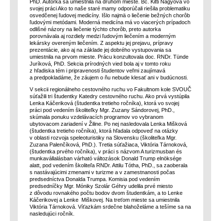
PhD. Autorka sa umiestnila na druhom mieste. Bc. Kitti Nagyová vo
svojej práci Ako to naše staré mamy odporúčali riešila problematiku
osvedčenej ľudovej medicíny. Išlo najmä o liečenie bežných chorôb
ľudovými metódami. Moderná medicína má vo viacerých prípadoch
odlišné názory na liečenie týchto chorôb, preto autorka
porovnávala aj rozdiely medzi ľudovým liečením a moderným
lekársky overeným liečením. Z aspektu jej prejavu, prípravy
prezentácie, ako aj na základe jej dobrého vystupovania sa
umiestnila na prvom mieste. Prácu konzultovala doc. RNDr. Tünde
Juríková, PhD. Sekcia prírodných vied bola aj v tomto roku
z hľadiska tém i pripravenosti študentov veľmi zaujímavá
a predpokladáme, že záujem o ňu nebude klesať ani v budúcnosti.
V sekcii regionálneho cestovného ruchu vo Fakultnom kole SVOUČ
súťažili tri študentky Katedry cestovného ruchu. Ako prvá vystúpila
Lenka Káčeriková (študentka tretieho ročníka), ktorá vo svojej
práci pod vedením školiteľky Mgr. Zuzany Sándorovej, PhD.,
skúmala ponuku vzdelávacích programov vo vybranom
ubytovacom zariadení v Žiline. Po nej nasledovala Lenka Mišková
(študentka tretieho ročníka), ktorá hľadala odpoveď na otázky
v oblasti rozvoja speleoturistiky na Slovensku (školiteľka Mgr.
Zuzana Palenčíková, PhD.). Tretia súťažiaca, Viktória Tárnoková,
(študentka prvého ročníka), v práci s názvom A turizmusban és
munkavállalásban várható változások Donald Trump elnöksége
alatt, pod vedením školiteľa RNDr. Attilu Tótha, PhD., sa zaoberala
s nastávajúcimi zmenami v turizme a v zamestnanosti počas
predsedníctva Donalda Trumpa. Komisia pod vedením
predsedníčky Mgr. Móniky Szolár Géhry udelila prvé miesto
z dôvodu rovnakého počtu bodov dvom študentkám, a to Lenke
Káčerikovej a Lenke Miškovej. Na treťom mieste sa umiestnila
Viktória Tárnoková. Víťazkám srdečne blahoželáme a tešíme sa na
nasledujúci ročník.