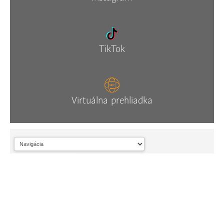
TikTok
Virtuálna prehliadka