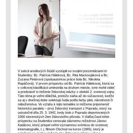
V sekcii areálových štúdií vystúpili so svojimi prezentáciami tri
študentky: Bc. Patrícia Háleková, Bc. Rita Mackovjáková a Bc.
Zuzana Pintérová (spoluautorkou práce bola Bc. Nikoleta
Rapáčová). V prvom príspevku od Bc. Patrície Hálekovej, ktorá sa
v celkovej klasifikácii umiestnila na druhom mieste, sme mohli vidieť
a predstaviť si riešenie židovskej otázky v období 2. svetovej vojny.
Táto téma je veľmi dôležitá, pretože siaha až do súčasnosti, keďže
sa aj v dnešnej dobe selektujú ľudia podľa farby pleti, národnosti či
náboženstva. Vo vzťahu k tejto tematike si môžeme pripomenúť
historickú paralelu – prvý židovský transport z Popradu, ktorý sa
uskutočnil dňa 25. 3. 1942, kedy bolo z Popradu deportovaných
1000 slovenských žien židovského pôvodu. V ďalšej časti tohto
príspevku sa študentka venovala slávnemu režisérovi Jánovi
Kadárovi, ktorý prispel veľmi významnou snímkou do svetovej
kinematografie, t. j. filmom Obchod na korze (1965), ktorý je