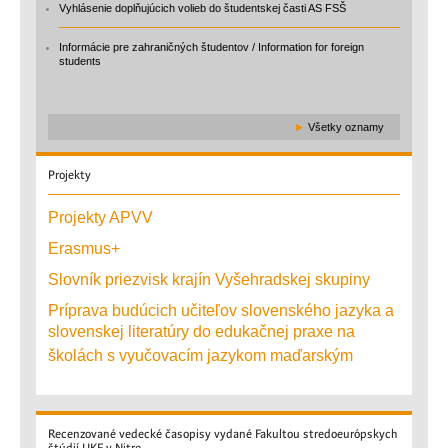
Vyhlásenie doplňujúcich volieb do študentskej časti AS FSŠ
Informácie pre zahraničných študentov / Information for foreign
students
►
Všetky oznamy
Projekty
Projekty APVV
Erasmus+
Slovník priezvisk krajín Vyšehradskej skupiny
Príprava budúcich učiteľov slovenského jazyka a
slovenskej literatúry do edukačnej praxe na
školách s vyučovacím jazykom maďarským
Recenzované
vedecké časopisy vydané Fakultou stredoeurópskych
štúdií UKF v Nitre