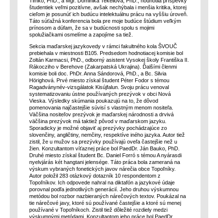
Timko, PhD., a Mgr. Dominika Tekeliová, PhD., hodnotila príspevky
študentiek veľmi pozitívne, avšak nechýbala i menšia kritika, ktorej
cieľom je posunúť ich budúcu intelektuálnu prácu na vyššiu úroveň.
Táto súťažná konferencia bola pre moje budúce štúdium veľkým
prínosom a dúfam, že sa v budúcnosti spolu s mojimi
spolužiačkami osmelíme a zapojíme sa tiež.
Sekcia maďarskej jazykovedy v rámci fakultného kola ŠVOUČ
prebiehala v miestnosti B105. Predsedom hodnotiacej komisie bol
Zoltán Karmacsi, PhD., odborný asistent Vysokej školy Františka II.
Rákocziho v Berehove (Zakarpatská Ukrajina). Ďalšími členmi
komisie boli doc. PhDr. Anna Sándorová, PhD., a Bc. Silvia
Hörighová. Prvé miesto získal študent Péter Fodor s témou
Ragadványnév-vizsgálatok Kisújfalun. Svoju prácu venoval
systematizovaniu ústne používaných prezývok v obci Nová
Vieska. Výsledky skúmania poukazujú na to, že dôvod
pomenovania najčastejšie súvisí s vlastným menom nositeľa.
Väčšina nositeľov prezývok je maďarskej národnosti a drvivá
väčšina prezývok má taktiež pôvod v maďarskom jazyku.
Sporadicky je možné objaviť aj prezývky pochádzajúce zo
slovenčiny, angličtiny, nemčiny, respektíve iného jazyka. Autor tiež
zistil, že u mužov sa prezývky používajú oveľa častejšie než u
žien. Konzultantom víťaznej práce bol PaedDr. Ján Bauko, PhD.
Druhé miesto získal študent Bc. Daniel Forró s témou A nyárasdi
nyelvjárás két hangtani jelensége. Táto práca bola zameraná na
výskum vybraných fonetických javov nárečia obce Topoľníky.
Autor položil 283 otázkový dotazník 10 respondentom z
Topoľníkov. Ich odpovede nahral na diktafón a jazykové údaje
porovnal podľa jednotlivých generácií. Jeho druhou výskumnou
metódou bol rozbor nazbieraných nárečových textov. Poukázal na
tie nárečové javy, ktoré sú používané častejšie a ktoré sú menej
používané v Topoľníkoch. Zistil tiež dôležité rozdiely medzi
výskumnými metódami. Konzultantom jeho práce bol PaedDr.