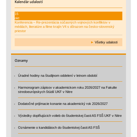
Kalendár
udalostí
15
okt
Konferencia – Re-prezentácia súčasných vojnových konfliktov v
médiách, literatúre a filme krajín V4 s dôrazom na česko-slovenský
priestor
►
Všetky udalosti
Oznamy
Úradné hodiny na študijnom oddelení v letnom období
Harmonogram zápisov v akademickom roku 2026/2027 na Fakulte
stredoeurópskych štúdií UKF v Nitre
Dodatočné prijímacie konanie na akademický rok 2026/2027
Výsledky doplňujúcich volieb do študentskej časti AS FSŠ UKF v Nitre
Oznámenie o kandidátoch do študentskej časti AS FSŠ