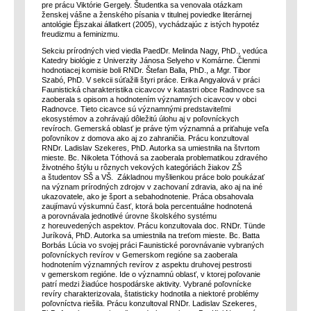
pre prácu Viktórie Gergely. Študentka sa venovala otázkam
ženskej vášne a ženského písania v titulnej poviedke literárnej
antológie Éjszakai állatkert (2005), vychádzajúc z istých hypotéz
freudizmu a feminizmu.
Sekciu prírodných vied viedla PaedDr. Melinda Nagy, PhD., vedúca
Katedry biológie z Univerzity Jánosa Selyeho v Komárne. Členmi
hodnotiacej komisie boli RNDr. Štefan Balla, PhD., a Mgr. Tibor
Szabó, PhD. V sekcii súťažili štyri práce. Erika Angyalová v práci
Faunistická charakteristika cicavcov v katastri obce Radnovce sa
zaoberala s opisom a hodnotením významných cicavcov v obci
Radnovce. Tieto cicavce sú významnými predstaviteľmi
ekosystémov a zohrávajú dôležitú úlohu aj v poľovníckych
revíroch. Gemerská oblasť je práve tým významná a priťahuje veľa
poľovníkov z domova ako aj zo zahraničia. Prácu konzultoval
RNDr. Ladislav Szekeres, PhD. Autorka sa umiestnila na štvrtom
mieste. Bc. Nikoleta Tóthová sa zaoberala problematikou zdravého
životného štýlu u rôznych vekových kategóriách žiakov ZŠ
a študentov SŠ a VŠ. Základnou myšlienkou práce bolo poukázať
na význam prírodných zdrojov v zachovaní zdravia, ako aj na iné
ukazovatele, ako je šport a sebahodnotenie. Práca obsahovala
zaujímavú výskumnú časť, ktorá bola percentuálne hodnotená
a porovnávala jednotlivé úrovne školského systému
z horeuvedených aspektov. Prácu konzultovala doc. RNDr. Tünde
Juríková, PhD. Autorka sa umiestnila na treťom mieste. Bc. Batta
Borbás Lúcia vo svojej práci Faunistické porovnávanie vybraných
poľovníckych revírov v Gemerskom regióne sa zaoberala
hodnotením významných revírov z aspektu druhovej pestrosti
v gemerskom regióne. Ide o významnú oblasť, v ktorej poľovanie
patrí medzi žiadúce hospodárske aktivity. Vybrané poľovnícke
revíry charakterizovala, štatisticky hodnotila a niektoré problémy
poľovníctva riešila. Prácu konzultoval RNDr. Ladislav Szekeres,