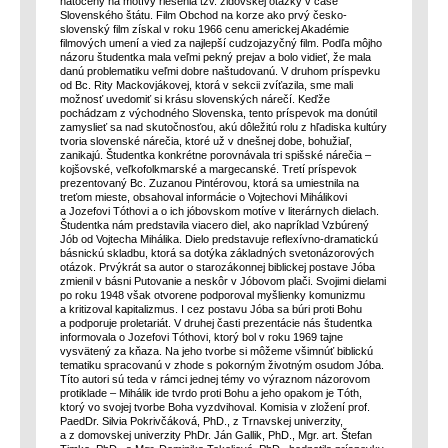
natočený na motívy riešenia tzv. židovskej otázky v čase
Slovenského štátu. Film Obchod na korze ako prvý česko-
slovenský film získal v roku 1966 cenu americkej Akadémie
filmových umení a vied za najlepší cudzojazyčný film. Podľa môjho
názoru študentka mala veľmi pekný prejav a bolo vidieť, že mala
danú problematiku veľmi dobre naštudovanú. V druhom príspevku
od Bc. Rity Mackovjákovej, ktorá v sekcii zvíťazila, sme mali
možnosť uvedomiť si krásu slovenských nárečí. Keďže
pochádzam z východného Slovenska, tento príspevok ma donútil
zamyslieť sa nad skutočnosťou, akú dôležitú rolu z hľadiska kultúry
tvoria slovenské nárečia, ktoré už v dnešnej dobe, bohužiaľ,
zanikajú. Študentka konkrétne porovnávala tri spišské nárečia –
kojšovské, veľkofolkmarské a margecanské. Tretí príspevok
prezentovaný Bc. Zuzanou Pintérovou, ktorá sa umiestnila na
treťom mieste, obsahoval informácie o Vojtechovi Mihálikovi
a Jozefovi Tóthovi a o ich jóbovskom motíve v literárnych dielach.
Študentka nám predstavila viacero diel, ako napríklad Vzbúrený
Jób od Vojtecha Mihálika. Dielo predstavuje reflexívno-dramatickú
básnickú skladbu, ktorá sa dotýka základných svetonázorových
otázok. Prvýkrát sa autor o starozákonnej biblickej postave Jóba
zmienil v básni Putovanie a neskôr v Jóbovom plači. Svojimi dielami
po roku 1948 však otvorene podporoval myšlienky komunizmu
a kritizoval kapitalizmus. I cez postavu Jóba sa búri proti Bohu
a podporuje proletariát. V druhej časti prezentácie nás študentka
informovala o Jozefovi Tóthovi, ktorý bol v roku 1969 tajne
vysvätený za kňaza. Na jeho tvorbe si môžeme všimnúť biblickú
tematiku spracovanú v zhode s pokorným životným osudom Jóba.
Títo autori sú teda v rámci jednej témy vo výraznom názorovom
protiklade – Mihálik ide tvrdo proti Bohu a jeho opakom je Tóth,
ktorý vo svojej tvorbe Boha vyzdvihoval. Komisia v zložení prof.
PaedDr. Silvia Pokrivčáková, PhD., z Trnavskej univerzity,
a z domovskej univerzity PhDr. Ján Gallik, PhD., Mgr. art. Štefan