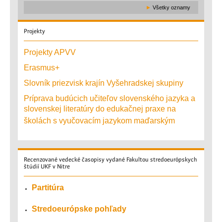
►
Všetky oznamy
Projekty
Projekty APVV
Erasmus+
Slovník priezvisk krajín Vyšehradskej skupiny
Príprava budúcich učiteľov slovenského jazyka a
slovenskej literatúry do edukačnej praxe na
školách s vyučovacím jazykom maďarským
Recenzované
vedecké časopisy vydané Fakultou stredoeurópskych
štúdií UKF v Nitre
Partitúra
Stredoeurópske pohľady