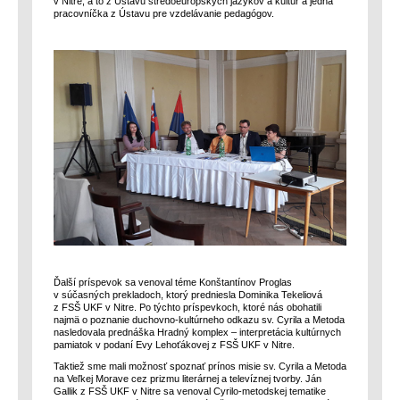
v Nitre, a to z Ústavu stredoeurópskych jazykov a kultúr a jedna
pracovníčka z Ústavu pre vzdelávanie pedagógov.
Ďalší príspevok sa venoval téme Konštantínov Proglas
v súčasných prekladoch, ktorý predniesla Dominika Tekeliová
z FSŠ UKF v Nitre. Po týchto príspevkoch, ktoré nás obohatili
najmä o poznanie duchovno-kultúrneho odkazu sv. Cyrila a Metoda
nasledovala prednáška Hradný komplex – interpretácia kultúrnych
pamiatok v podaní Evy Lehoťákovej z FSŠ UKF v Nitre.
Taktiež sme mali možnosť spoznať prínos misie sv. Cyrila a Metoda
na Veľkej Morave cez prizmu literárnej a televíznej tvorby. Ján
Gallik z FSŠ UKF v Nitre sa venoval Cyrilo-metodskej tematike