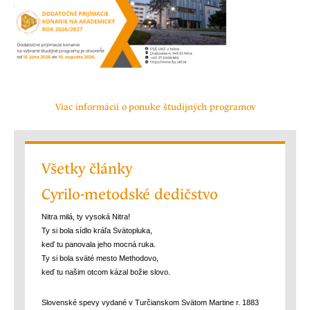
Viac informácií o ponuke študijných programov
Všetky články
Cyrilo-metodské dedičstvo
Nitra milá, ty vysoká Nitra!
Ty si bola sídlo kráľa Svätopluka,
keď tu panovala jeho mocná ruka.
Ty si bola sväté mesto Methodovo,
keď tu našim otcom kázal božie slovo.
Slovenské spevy vydané v Turčianskom Svätom Martine r. 1883