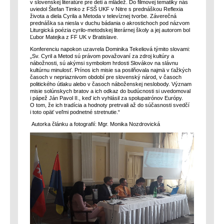
v slovenskej literatúre pre deti a mládež. Do filmovej tematiky nás
uviedol Štefan Timko z FSŠ UKF v Nitre s prednáškou Reflexia
života a diela Cyrila a Metoda v televíznej tvorbe. Záverečná
prednáška sa niesla v duchu bádania o akrostichoch pod názvom
Liturgická poézia cyrilo-metodskej literárnej školy a jej autorom bol
Ľubor Matejka z FF UK v Bratislave.
Konferenciu napokon uzavrela Dominika Tekeliová týmito slovami:
„Sv. Cyril a Metod sú právom považovaní za zdroj kultúry a
nábožnosti, sú akýmsi symbolom hrdosti Slovákov na slávnu
kultúrnu minulosť. Prínos ich misie sa posilňovala najmä v ťažkých
časoch v nepriaznivom období pre slovenský národ, v časoch
politického útlaku alebo v časoch náboženskej neslobody. Význam
misie solúnskych bratov a ich odkaz do budúcnosti si uvedomoval
i pápež Ján Pavol II., keď ich vyhlásil za spolupatrónov Európy.
O tom, že ich tradícia a hodnoty pretrvali až do súčasnosti svedčí
i toto opäť veľmi podnetné stretnutie.“
Autorka článku a fotografií: Mgr. Monika Nozdrovická