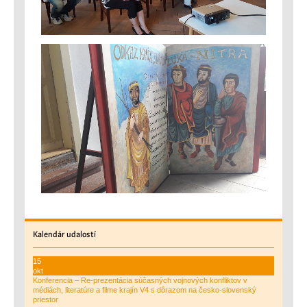
Kalendár
udalostí
15
okt
Konferencia – Re-prezentácia súčasných vojnových konfliktov v
médiách, literatúre a filme krajín V4 s dôrazom na česko-slovenský
priestor