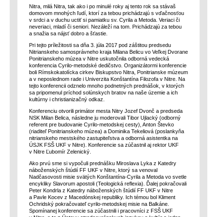
Nitra, milá Nitra, tak ako i po minulé roky aj tento rok sa stávaš
domovom mnohých ľudí, ktorí za tebou prichádzajú s vďačnosťou
v srdci a v duchu uctiť si pamiatku sv. Cyrila a Metoda. Veriaci či
neveriaci, mladí či seniori. Nezáleží na tom. Prichádzajú za tebou
a snažia sa nájsť dobro a šťastie.
Pri tejto príležitosti sa dňa 3. júla 2017 pod záštitou predsedu
Nitrianskeho samosprávneho kraja Milana Belicu vo Veľkej Dvorane
Ponitrianskeho múzea v Nitre uskutočnila odborná vedecká
konferencia Cyrilo-metodské dedičstvo. Organizátormi konferencie
boli Rímskokatolícka cirkev Biskupstvo Nitra, Ponitrianske múzeum
a v neposlednom rade i Univerzita Konštantína Filozofa v Nitre. Na
tejto konferencii odznelo mnoho podnetných prednášok, v ktorých
sa pripomenul príchod solúnskych bratov na naše územie a ich
kultúrny i christianizačný odkaz.
Konferenciu otvorili primátor mesta Nitry Jozef Dvonč a predseda
NSK Milan Belica, následne ju moderovali Tibor Ujlacký (odborný
referent pre budovanie Cyrilo-metodskej cesty), Anton Števko
(riaditeľ Ponitrianskeho múzea) a Dominika Tekeliová (poslankyňa
nitrianskeho mestského zastupiteľstva a odborná asistentka na
ÚSJK FSŠ UKF v Nitre). Konferencie sa zúčastnil aj rektor UKF
v Nitre Ľubomír Zelenický.
Ako prvú sme si vypočuli prednášku Miroslava Lyka z Katedry
náboženských štúdií FF UKF v Nitre, ktorý sa venoval
Nadčasovosti misie svätých Konštantína-Cyrila a Metoda vo svetle
encykliky Slavorum apostoli (Teologická reflexia). Ďalej pokračovali
Peter Kondrla z Katedry náboženských štúdií FF UKF v Nitre
a Pavle Kocev z Macedónskej republiky. Ich témou bol Kliment
Ochridský pokračovateľ cyrilo-metodskej misie na Balkáne.
Spomínanej konferencie sa zúčastnili i pracovníci z FSŠ UKF