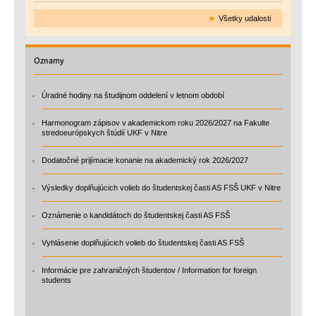
►
Všetky udalosti
Oznamy
Úradné hodiny na študijnom oddelení v letnom období
Harmonogram zápisov v akademickom roku 2026/2027 na Fakulte
stredoeurópskych štúdií UKF v Nitre
Dodatočné prijímacie konanie na akademický rok 2026/2027
Výsledky doplňujúcich volieb do študentskej časti AS FSŠ UKF v Nitre
Oznámenie o kandidátoch do študentskej časti AS FSŠ
Vyhlásenie doplňujúcich volieb do študentskej časti AS FSŠ
Informácie pre zahraničných študentov / Information for foreign
students