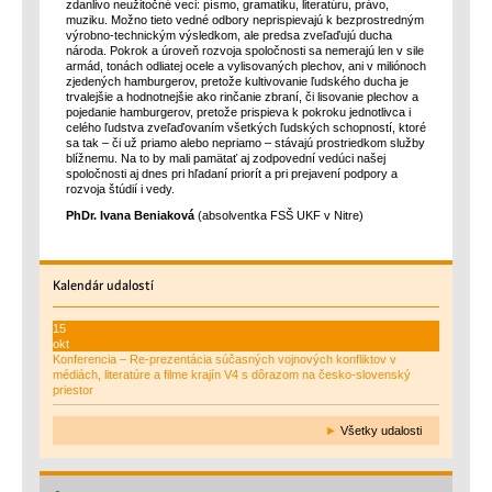
zdanlivo neužitočné veci: písmo, gramatiku, literatúru, právo,
muziku. Možno tieto vedné odbory neprispievajú k bezprostredným
výrobno-technickým výsledkom, ale predsa zveľaďujú ducha
národa. Pokrok a úroveň rozvoja spoločnosti sa nemerajú len v sile
armád, tonách odliatej ocele a vylisovaných plechov, ani v miliónoch
zjedených hamburgerov, pretože kultivovanie ľudského ducha je
trvalejšie a hodnotnejšie ako rinčanie zbraní, či lisovanie plechov a
pojedanie hamburgerov, pretože prispieva k pokroku jednotlivca i
celého ľudstva zveľaďovaním všetkých ľudských schopností, ktoré
sa tak – či už priamo alebo nepriamo – stávajú prostriedkom služby
blížnemu. Na to by mali pamätať aj zodpovední vedúci našej
spoločnosti aj dnes pri hľadaní priorít a pri prejavení podpory a
rozvoja štúdií i vedy.
PhDr. Ivana Beniaková
(absolventka FSŠ UKF v Nitre)
Kalendár
udalostí
15
okt
Konferencia – Re-prezentácia súčasných vojnových konfliktov v
médiách, literatúre a filme krajín V4 s dôrazom na česko-slovenský
priestor
►
Všetky udalosti