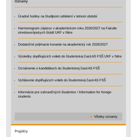
Oznamy
Úradné hodiny na študijnom oddelení v letnom období
Harmonogram zápisov v akademickom roku 2026/2027 na Fakulte
stredoeurópskych štúdií UKF v Nitre
Dodatočné prijímacie konanie na akademický rok 2026/2027
Výsledky doplňujúcich volieb do študentskej časti AS FSŠ UKF v Nitre
Oznámenie o kandidátoch do študentskej časti AS FSŠ
Vyhlásenie doplňujúcich volieb do študentskej časti AS FSŠ
Informácie pre zahraničných študentov / Information for foreign
students
►
Všetky oznamy
Projekty