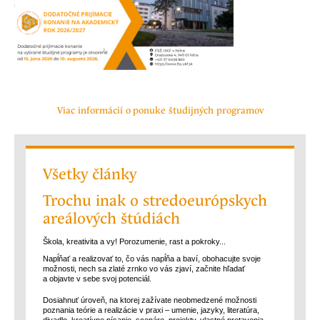
Viac informácií o ponuke študijných programov
Všetky články
Trochu inak o stredoeurópskych
areálových štúdiách
Škola, kreativita a vy! Porozumenie, rast a pokroky...
Napĺňať a realizovať to, čo vás napĺňa a baví, obohacujte svoje
možnosti, nech sa zlaté zrnko vo vás zjaví, začnite hľadať
a objavte v sebe svoj potenciál.
Dosiahnuť úroveň, na ktorej zažívate neobmedzené možnosti
poznania teórie a realizácie v praxi – umenie, jazyky, literatúra,