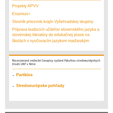
Projekty APVV
Erasmus+
Slovník priezvisk krajín Vyšehradskej skupiny
Príprava budúcich učiteľov slovenského jazyka a
slovenskej literatúry do edukačnej praxe na
školách s vyučovacím jazykom maďarským
Recenzované
vedecké časopisy vydané Fakultou stredoeurópskych
štúdií UKF v Nitre
Partitúra
Stredoeurópske pohľady