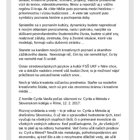
divadlo, kreatívne písanie, scenáre, projekty, vlastné pretavenia
vízií do textov, videodokumentov, filmov a reportáží aj z vášho
regiónu či kraja. Ak cítite hlbšie puto poznania medzi históriou –
prítomnosťou i víziou budúcnosti ... A viete tak vytvoriť puto
symbiózy poznania histórie a pochopenia doby.
Spriatelíte sa s poznaním kultúry, dynamicky budete napredovať
k novým oblastiam porozumenia, rastu i pokroku, nasýtite sa
dúškami pestrofarebného študentského života, budete si plniť sny,
realizovať záľuby, stretnutia, činy a životné situácie, ktoré vás
modelujú, formujú vašu duševnú stránku ...
Stanete sa kanálom nových kreatívnych poznaní a okamihov
zážitkového diania. Neexistuje nič, čím by ste nemohli byť, čo by
ste nemohli mať či urobiť.
Ústav stredoeurópskych jazykov a kultúr FSŠ UKF v Nitre chce,
vie a dokáže nadobro zmeniť váš budúci život, tu je možnosť nájsť
príležitosti na uskutočnenie vašich snov...
Nech je Vaša kreativita súčasťou predmetov. Staňte sa nositeľmi
kreatívneho štúdia, nech sú pre vás otvorenou bránou i kreatívne
médiá ...
Z homílie Cyrila Vasiľa počas slávnosti sv. Cyrila a Metoda v
Slovenskom kolégiu v Ríme, 12. 2. 2017:
Rozvoj vzdelania a vedy – to je odkaz sv. Cyrila a Metoda aj
dnešnému Slovensku, či už ide o spravodlivé hodnotenie tých, ktorí
vyučujú na všetkých stupňoch škôl, či o primerané investície do
všetkých vedných odborov. Keď podčiarkujeme, že „do všetkých“,
tak to platí aj na odbory humanitné. Veď čomu učili našich predkov
sv. Cyril a Metod? Neučili nás metalurgiu, poľnohospodárstvo ani
ekonomiku, aj keď išlo a ide o nevyhnutne dôležité vedy, ale učili