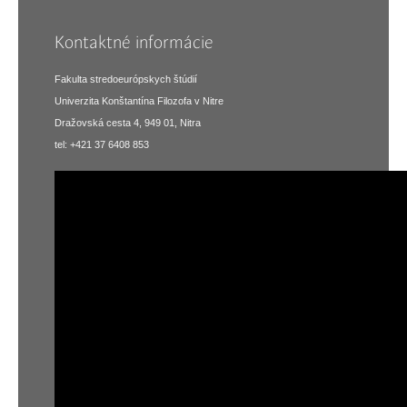
Kontaktné informácie
Fakulta stredoeurópskych štúdií
Univerzita Konštantína Filozofa v Nitre
Dražovská cesta 4, 949 01, Nitra
tel: +421 37 6408 853