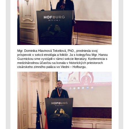
Mgr. Dominika Hlavinová Tekeliová, PhD., predniesla svoj
príspevok v sekcii etnológia a folklór. Ja s kolegyňou Mgr. Hanou
Guzmickou sme vystúpili v rámci sekcie literatúry. Konferencia s
medzinárodnou účasťou sa konala v historických priestoroch
cisárskeho zimného paláca vo Viedni – Hofburgu.