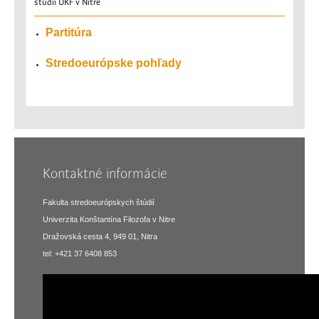
štúdií UKF v Nitre
Partitúra
Stredoeurópske pohľady
Kontaktné informácie
Fakulta stredoeurópskych štúdií
Univerzita Konštantína Filozofa v Nitre
Dražovská cesta 4, 949 01, Nitra
tel: +421 37 6408 853