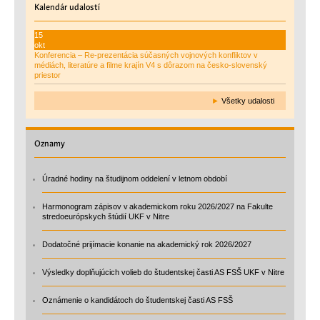
Kalendár
udalostí
15
okt
Konferencia – Re-prezentácia súčasných vojnových konfliktov v
médiách, literatúre a filme krajín V4 s dôrazom na česko-slovenský
priestor
►
Všetky udalosti
Oznamy
Úradné hodiny na študijnom oddelení v letnom období
Harmonogram zápisov v akademickom roku 2026/2027 na Fakulte
stredoeurópskych štúdií UKF v Nitre
Dodatočné prijímacie konanie na akademický rok 2026/2027
Výsledky doplňujúcich volieb do študentskej časti AS FSŠ UKF v Nitre
Oznámenie o kandidátoch do študentskej časti AS FSŠ