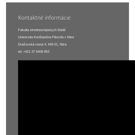
Kontaktné informácie
Fakulta stredoeurópskych štúdií
Univerzita Konštantína Filozofa v Nitre
Dražovská cesta 4, 949 01, Nitra
tel: +421 37 6408 853