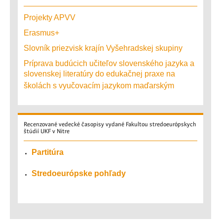
Projekty APVV
Erasmus+
Slovník priezvisk krajín Vyšehradskej skupiny
Príprava budúcich učiteľov slovenského jazyka a
slovenskej literatúry do edukačnej praxe na
školách s vyučovacím jazykom maďarským
Recenzované
vedecké časopisy vydané Fakultou stredoeurópskych
štúdií UKF v Nitre
Partitúra
Stredoeurópske pohľady