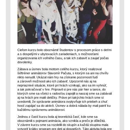
Cieľom kurzu bolo oboznámiť študentov s procesom práce s deťmi
a s dospelými v ubytovacích zariadeniach, s možnosťami
organizovania ich voľného času, a tak ich zabaviť a zaujať počas
dovolenky.
Zábava a úsmev bola mottom celého kurzu, ktorý realizoval
šéftréner animátorov Slavomír Pačuta, s ktorým sa ani na chvíľu
nikto nenudil. Ukázal nám hry na získanie pozornosti ľudí
a zároveň možnosti ako ich zabaviť. Upozornil nás aj na
nepriaznivé situácie, ktoré pri hrách vznikajú, ako sa im vyhnúť,
a tak pokračovať v hre. Pripravil si pre nás pár hier a tance, do
ktorých sme sa všetci s radosťou zapojili a naozaj sme sa zabávali
aj na hrách pre malé detičky. Práve pri takýchto hrách sme si
uvedomili, že správanie animátora ovplyvňuje ich priebeh a chuť
hostí zapájať sa do aktivít. Úsmev a dobrá nálada by mali patriť ku
každému správnemu animátorovi.
Jednou z častí kurzu bola aj teoretická časť, kde sme sa
oboznámili s pojmami animácia, ako vznikla a prečo je dôležitá.
V závere kurzu sme sa rozdelili do skupín a každá skupina mala
vytvoriť krátky program pre deti aj dospelých. Táto aktivita bola pre