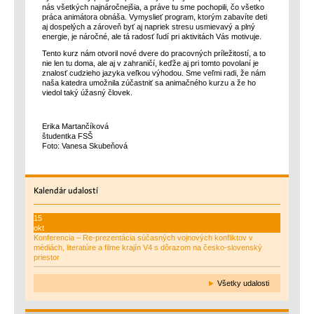
nás všetkých najnáročnejšia, a práve tu sme pochopili, čo všetko
práca animátora obnáša. Vymyslieť program, ktorým zabavíte deti
aj dospelých a zároveň byť aj napriek stresu usmievavý a plný
energie, je náročné, ale tá radosť ľudí pri aktivitách Vás motivuje.
Tento kurz nám otvoril nové dvere do pracovných príležitostí, a to
nie len tu doma, ale aj v zahraničí, keďže aj pri tomto povolaní je
znalosť cudzieho jazyka veľkou výhodou. Sme veľmi radi, že nám
naša katedra umožnila zúčastniť sa animačného kurzu a že ho
viedol taký úžasný človek.
Erika Martančíková
študentka FSŠ
Foto: Vanesa Skubeňová
Kalendár
udalostí
15
okt
Konferencia – Re-prezentácia súčasných vojnových konfliktov v
médiách, literatúre a filme krajín V4 s dôrazom na česko-slovenský
priestor
►
Všetky udalosti