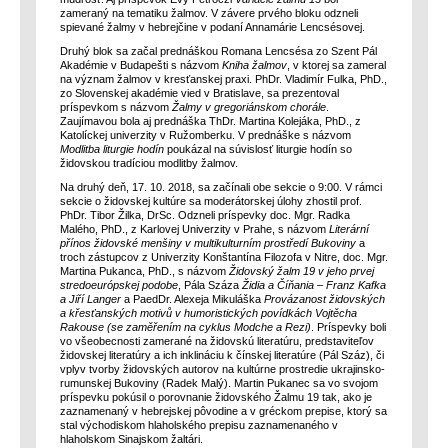
zameraný na tematiku žalmov. V závere prvého bloku odzneli
spievané žalmy v hebrejčine v podaní Annamárie Lencsésovej.
Druhý blok sa začal prednáškou Romana Lencsésa zo Szent Pál
Akadémie v Budapešti s názvom
Kniha žalmov
, v ktorej sa zameral
na význam žalmov v kresťanskej praxi. PhDr. Vladimír Fulka, PhD.,
zo Slovenskej akadémie vied v Bratislave, sa prezentoval
príspevkom s názvom
Žalmy v gregoriánskom chorále
.
Zaujímavou bola aj prednáška ThDr. Martina Kolejáka, PhD., z
Katolíckej univerzity v Ružomberku. V prednáške s názvom
Modlitba liturgie hodín
poukázal na súvislosť liturgie hodín so
židovskou tradíciou modlitby žalmov.
Na druhý deň, 17. 10. 2018, sa začínali obe sekcie o 9:00. V rámci
sekcie o židovskej kultúre sa moderátorskej úlohy zhostil prof.
PhDr. Tibor Žilka, DrSc. Odzneli príspevky doc. Mgr. Radka
Malého, PhD., z Karlovej Univerzity v Prahe, s názvom
Literární
přínos židovské menšiny v multikulturním prostředí Bukoviny
a
troch zástupcov z Univerzity Konštantína Filozofa v Nitre, doc. Mgr.
Martina Pukanca, PhD., s názvom
Židovský žalm 19 v jeho prvej
stredoeurópskej podobe
, Pála Száza
Židia a Číňania – Franz Kafka
a Jiří Langer
a PaedDr. Alexeja Mikuláška
Provázanost židovských
a křesťanských motivů v humoristických povídkách Vojtěcha
Rakouse (se zaměřením na cyklus Modche a Rezi)
. Príspevky boli
vo všeobecnosti zamerané na židovskú literatúru, predstaviteľov
židovskej literatúry a ich inklináciu k čínskej literatúre (Pál Száz), či
vplyv tvorby židovských autorov na kultúrne prostredie ukrajinsko-
rumunskej Bukoviny (Radek Malý). Martin Pukanec sa vo svojom
príspevku pokúsil o porovnanie židovského Žalmu 19 tak, ako je
zaznamenaný v hebrejskej pôvodine a v gréckom prepise, ktorý sa
stal východiskom hlaholského prepisu zaznamenaného v
hlaholskom Sinajskom žaltári.