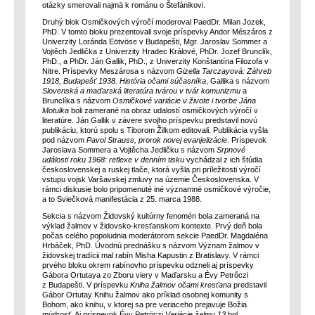
otázky smerovali najmä k románu o Štefánikovi.
Druhý blok Osmičkových výročí moderoval PaedDr. Milan Jozek,
PhD. V tomto bloku prezentovali svoje príspevky Andor Mészáros z
Univerzity Loránda Eötvöse v Budapešti, Mgr. Jaroslav Sommer a
Vojtěch Jedlička z Univerzity Hradec Králové, PhDr. Jozef Brunclík,
PhD., a PhDr. Ján Gallik, PhD., z Univerzity Konštantína Filozofa v
Nitre. Príspevky Meszárosa s názvom
Gizella Tarczayová: Záhreb
1918, Budapešť 1938. História očami súčasníka
, Gallika s názvom
Slovenská a maďarská literatúra tvárou v tvár komunizmu
a
Brunclíka s názvom
Osmičkové variácie v živote i tvorbe Jána
Motulka
boli zamerané na obraz udalostí osmičkových výročí v
literatúre. Ján Gallik v závere svojho príspevku predstavil novú
publikáciu, ktorú spolu s Tiborom Žilkom editovali. Publikácia vyšla
pod názvom
Pavol Strauss, prorok novej evanjelizácie
. Príspevok
Jaroslava Sommera a Vojtěcha Jedličku s názvom
Srpnové
události roku 1968: reflexe v denním tisku
vychádzal z ich štúdia
československej a ruskej tlače, ktorá vyšla pri príležitosti výročí
vstupu vojsk Varšavskej zmluvy na územie Československa. V
rámci diskusie bolo pripomenuté iné významné osmičkové výročie,
a to Sviečková manifestácia z 25. marca 1988.
Sekcia s názvom Židovský kultúrny fenomén bola zameraná na
výklad žalmov v židovsko-kresťanskom kontexte. Prvý deň bola
počas celého popoludnia moderátorom sekcie PaedDr. Magdaléna
Hrbáček, PhD. Úvodnú prednášku s názvom Význam žalmov v
židovskej tradícii mal rabín Misha Kapustin z Bratislavy. V rámci
prvého bloku okrem rabínovho príspevku odzneli aj príspevky
Gábora Ortutaya zo Zboru viery v Maďarsku a Évy Petrőczi
z Budapešti. V príspevku
Kniha žalmov očami kresťana
predstavil
Gábor Ortutay Knihu žalmov ako príklad osobnej komunity s
Bohom, ako knihu, v ktorej sa pre veriaceho prejavuje Božia
múdrosť. Aj príspevok Évy Petröczi
Variácie žalmu 13
bol