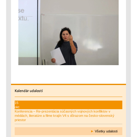
Kalendár
udalostí
15
okt
Konferencia – Re-prezentácia súčasných vojnových konfliktov v
médiách, literatúre a filme krajín V4 s dôrazom na česko-slovenský
priestor
►
Všetky udalosti