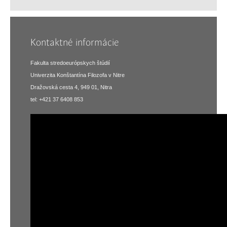
Kontaktné informácie
Fakulta stredoeurópskych štúdií
Univerzita Konštantína Filozofa v Nitre
Dražovská cesta 4, 949 01, Nitra
tel: +421 37 6408 853