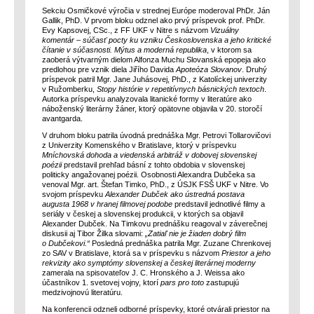
Sekciu Osmičkové výročia v strednej Európe moderoval PhDr. Ján
Gallik, PhD. V prvom bloku odznel ako prvý príspevok prof. PhDr.
Evy Kapsovej, CSc., z FF UKF v Nitre s názvom
Vizuálny
komentár – súčasť pocty ku vzniku Československa a jeho kritické
čítanie v súčasnosti. Mýtus a moderná republika
, v ktorom sa
zaoberá výtvarným dielom Alfonza Muchu Slovanská epopeja ako
predlohou pre vznik diela Jiřího Davida
Apoteóza Slovanov
. Druhý
príspevok patril Mgr. Jane Juhásovej, PhD., z Katolíckej univerzity
v Ružomberku,
Stopy histórie v repetitívnych básnických textoch
.
Autorka príspevku analyzovala litanické formy v literatúre ako
náboženský literárny žáner, ktorý opätovne objavila v 20. storočí
avantgarda.
V druhom bloku patrila úvodná prednáška Mgr. Petrovi Tollarovičovi
z Univerzity Komenského v Bratislave, ktorý v príspevku
Mníchovská dohoda a viedenská arbitráž v dobovej slovenskej
poézii
predstavil prehľad básní z tohto obdobia v slovenskej
politicky angažovanej poézii. Osobnosti Alexandra Dubčeka sa
venoval Mgr. art. Štefan Timko, PhD., z ÚSJK FSŠ UKF v Nitre. Vo
svojom príspevku
Alexander Dubček ako ústredná postava
augusta 1968 v hranej filmovej podobe
predstavil jednotlivé filmy a
seriály v českej a slovenskej produkcii, v ktorých sa objavil
Alexander Dubček. Na Timkovu prednášku reagoval v záverečnej
diskusii aj Tibor Žilka slovami:
„Zatiaľ nie je žiaden dobrý film
o Dubčekovi.“
Posledná prednáška patrila Mgr. Zuzane Chrenkovej
zo SAV v Bratislave, ktorá sa v príspevku s názvom
Priestor a jeho
rekvizity ako symptómy slovenskej a českej literárnej moderny
zamerala na spisovateľov J. C. Hronského a J. Weissa ako
účastníkov 1. svetovej vojny, ktorí
pars pro toto
zastupujú
medzivojnovú literatúru.
Na konferencii odzneli odborné príspevky, ktoré otvárali priestor na