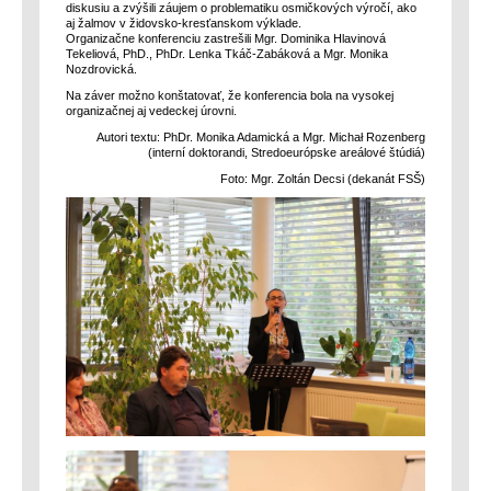
diskusiu a zvýšili záujem o problematiku osmičkových výročí, ako
aj žalmov v židovsko-kresťanskom výklade.
Organizačne konferenciu zastrešili Mgr. Dominika Hlavinová
Tekeliová, PhD., PhDr. Lenka Tkáč-Zabáková a Mgr. Monika
Nozdrovická.
Na záver možno konštatovať, že konferencia bola na vysokej
organizačnej aj vedeckej úrovni.
Autori textu: PhDr. Monika Adamická a Mgr. Michał Rozenberg
(interní doktorandi, Stredoeurópske areálové štúdiá)
Foto: Mgr. Zoltán Decsi (dekanát FSŠ)