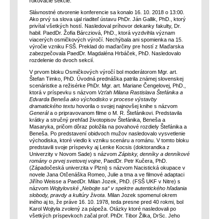
rokovacie sekcie.
Slávnostné otvorenie konferencie sa konalo 16. 10. 2018 o 13:00.
Ako prvý sa slova ujal riaditeľ ústavu PhDr. Ján Gallik, PhD., ktorý
privítal všetkých hostí. Nasledoval príhovor dekanky fakulty, Dr.
habil. PaedDr. Žofia Bárcziová, PhD., ktorá vyzdvihla význam
viacerých osmičkových výročí. Nechýbala ani spomienka na 15.
výročie vzniku FSŠ. Preklad do maďarčiny pre hostí z Maďarska
zabezpečovala PaedDr. Magdaléna Hrbáček, PhD. Nasledovalo
rozdelenie do dvoch sekcií.
V prvom bloku Osmičkových výročí bol moderátorom Mgr. art.
Štefan Timko, PhD. Úvodná prednáška patrila známej slovenskej
scenáristke a režisérke PhDr. Mgr. art. Mariane Čengelovej, PhD.,
ktorá v príspevku s názvom
Vzťah Milana Rastislava Štefánika a
Edvarda Beneša ako východisko v procese výstavby
dramatického textu
hovorila o svojej najnovšej knihe s názvom
Generál
a o pripravovanom filme o M. R. Štefánikovi. Predstavila
krátky a stručný prehľad životopisov Štefánika, Beneša a
Masaryka, pričom dôraz položila na povahové rozdiely Štefánika a
Beneša. Po predstavení obidvoch mužov nasledovalo vysvetlenie
východiska, ktoré viedlo k vzniku scenáru a románu. V tomto bloku
predstavili svoje príspevky aj Lenke Kocsis (doktorandka z
Univerzity v Novom Sade) s názvom
Zápisky, denníky a denníkové
romány o prvej svetovej vojne
, PaedDr. Petr Kučera, PhD.
(Západočeská univerzita v Plzni) s názvom Nacistická okupace v
novele Jana Otčenáška Romeo, Julie a tma a ve filmové adaptaci
Jiřího Weisse a PaedDr. Milan Jozek, PhD. (FSŠ UKF v Nitre) s
názvom
Wojtylovské „Nebojte sa“ v spektre autentického hľadania
slobody, pravdy a kultúry života
. Milan Jozek spomenul okrem
iného aj to, že práve 16. 10. 1978, teda presne pred 40 rokmi, bol
Karol Wojtyła zvolený za pápeža. Otázky ktoré nasledovali po
všetkých príspevkoch začal prof. PhDr. Tibor Žilka, DrSc. Jeho