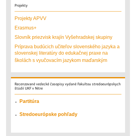
Projekty
Projekty APVV
Erasmus+
Slovník priezvisk krajín Vyšehradskej skupiny
Príprava budúcich učiteľov slovenského jazyka a
slovenskej literatúry do edukačnej praxe na
školách s vyučovacím jazykom maďarským
Recenzované
vedecké časopisy vydané Fakultou stredoeurópskych
štúdií UKF v Nitre
Partitúra
Stredoeurópske pohľady