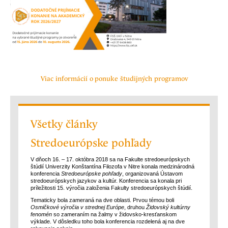
Viac informácií o ponuke študijných programov
Všetky články
Stredoeurópske pohľady
V dňoch 16. – 17. októbra 2018 sa na Fakulte stredoeurópskych
štúdií Univerzity Konštantína Filozofa v Nitre konala medzinárodná
konferencia
Stredoeurópske pohľady
, organizovaná Ústavom
stredoeurópskych jazykov a kultúr. Konferencia sa konala pri
príležitosti 15. výročia založenia Fakulty stredoeurópskych štúdií.
Tematicky bola zameraná na dve oblasti. Prvou témou boli
Osmičkové výročia v strednej Európe
, druhou
Židovský kultúrny
fenomén
so zameraním na žalmy v židovsko-kresťanskom
výklade. V dôsledku toho bola konferencia rozdelená aj na dve