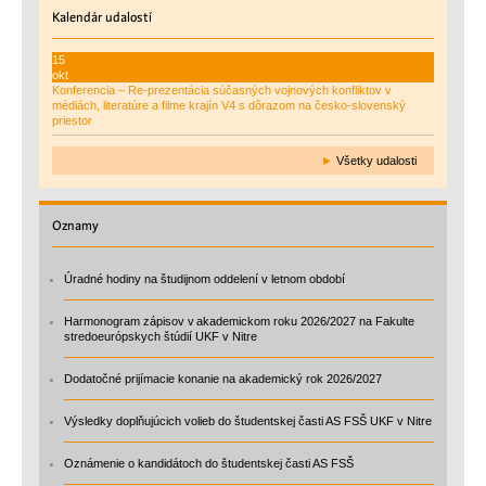
Kalendár
udalostí
15
okt
Konferencia – Re-prezentácia súčasných vojnových konfliktov v
médiách, literatúre a filme krajín V4 s dôrazom na česko-slovenský
priestor
►
Všetky udalosti
Oznamy
Úradné hodiny na študijnom oddelení v letnom období
Harmonogram zápisov v akademickom roku 2026/2027 na Fakulte
stredoeurópskych štúdií UKF v Nitre
Dodatočné prijímacie konanie na akademický rok 2026/2027
Výsledky doplňujúcich volieb do študentskej časti AS FSŠ UKF v Nitre
Oznámenie o kandidátoch do študentskej časti AS FSŠ