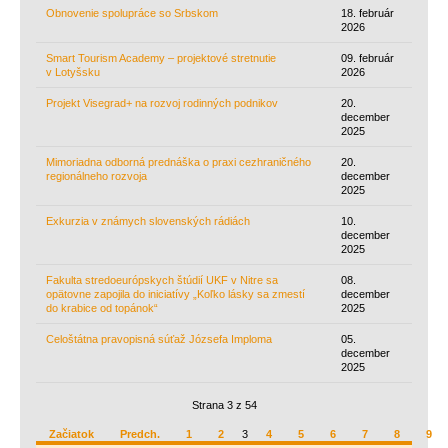
Obnovenie spolupráce so Srbskom
18. február
2026
Smart Tourism Academy – projek­tové stretnutie
09. február
v Lotyšsku
2026
Projekt Visegrad+ na rozvoj rodinných podnikov
20.
december
2025
Mimoriadna od­bor­ná prednáška o praxi cezhraničného
20.
re­gio­nál­neho rozvoja
december
2025
Exkurzia v známych slovenských rádiách
10.
december
2025
Fakulta stredo­európskych štúdií UKF v Nitre sa
08.
opätovne zapojila do iniciatívy „Koľko lásky sa zmestí
december
do krabice od topánok“
2025
Celoštátna pravopisná súťaž Józsefa Imploma
05.
december
2025
Strana 3 z 54
Začiatok
Predch.
1
2
3
4
5
6
7
8
9