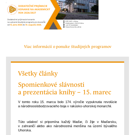
Viac informácií o ponuke študijných programov
Všetky články
Spomienkové sláv­nosti
a prezentácia knihy – 15. marec
V tomto roku 15. marca bolo 174. vý­ro­čie vypuknutia revolúcie
a ná­rod­no­os­lo­­bodzo­va­cieho boja v rakúsko-uhor­skej mo­narchii.
Túto udalosť si pripomína každý Maďar, či žije v Maďarsku,
v zahraničí alebo ako národnostná menšina na území bývalého
Uhorska.