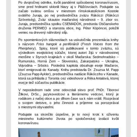
Po dvojročnej odmlke, kvôli pandémii spôsobenej koronavírusom,
sme pred hrdinami sklonili hlavy aj v Plášťovciach. Podujatie sa
začalo svätou omšou v miestnom rímskokatolíckom Kostole
svätého Juraja, po nej predsedníčka zväzu Rákóczi (Rákóczi
Szövetség), Zväz skautov maďarskej národnosti – 9. zbor sv.
Juraja, predsedníčka spolku CSEMADOK, predseda Občianskeho
druženia PERMEO a starosta obce, Ing. Péter Köpöncei, položili
veniec na drevený náhrobný stĺp.
Po spomienkových slávnostiach sa uskutočnila prezentácia knihy
s názvom
Friss hangok a perifériáról
(
Fresh Voices from the
Pheriphery
). Spisy, ktoré sú publikované v tomto zväzku, sú
výsledkom esejistickej súťaže, ktorej autori žijú v národnostnej
menšine v štyroch krajinách v okolí Maďarska: Sedmohradsko –
Rumunsko, Horná Zem – Slovensko, Zakarpatsko – Ukrajina,
Vojvodina – Srbsko. Posledná kapitola obsahuje eseje Maďarov,
ktorí emigrovali do Kanady. Knihu predstavila Dr. Zsuzsa M. Papp
(Zsuzsa Papp Aykler), predsedníčka nadácie Rákócziho v Kanade,
ktorá sa prihlásila z Toronta cez videohovor a Réka Antalová, ktorej
esej je tiež súčasťou publikácie.
V neposlednom rade sme odovzdali slovo prof. PhDr. Tiborovi
Žilkovi, DrSc., jazykovedcovi a literárnemu vedcovi, ktorý je
rodákom z našej obce a po dlhom čase sa k nám vrátil. Rozprával
o svojom detstve, o jeho činnosti a príjemne sa porozprával
s miestnymi obyvateľmi.
Podujatie sa skončilo úspešne, je to nový krok k oživeniu
miestneho kultúrneho života po spoločenskej izolácii kvôli
koronavírusu.