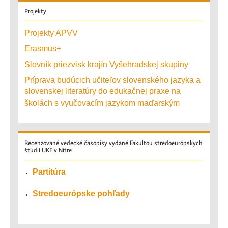
Projekty
Projekty APVV
Erasmus+
Slovník priezvisk krajín Vyšehradskej skupiny
Príprava budúcich učiteľov slovenského jazyka a
slovenskej literatúry do edukačnej praxe na
školách s vyučovacím jazykom maďarským
Recenzované
vedecké časopisy vydané Fakultou stredoeurópskych
štúdií UKF v Nitre
Partitúra
Stredoeurópske pohľady