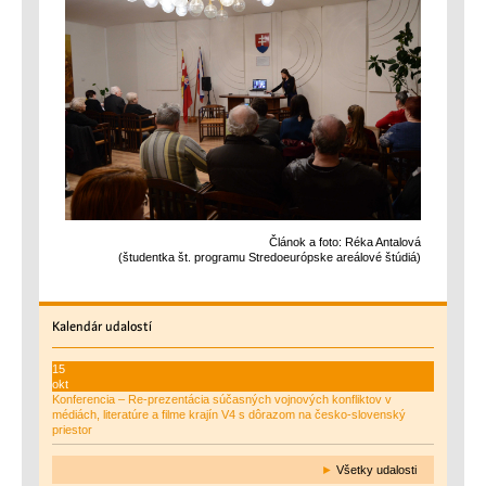
Článok a foto: Réka Antalová
(študentka št. programu Stredoeurópske areálové štúdiá)
Kalendár
udalostí
15
okt
Konferencia – Re-prezentácia súčasných vojnových konfliktov v
médiách, literatúre a filme krajín V4 s dôrazom na česko-slovenský
priestor
►
Všetky udalosti