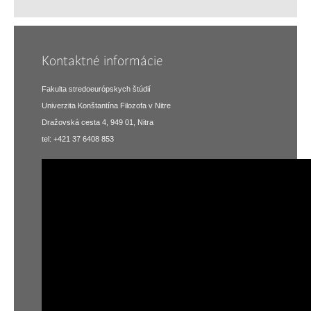
Kontaktné informácie
Fakulta stredoeurópskych štúdií
Univerzita Konštantína Filozofa v Nitre
Dražovská cesta 4, 949 01, Nitra
tel: +421 37 6408 853