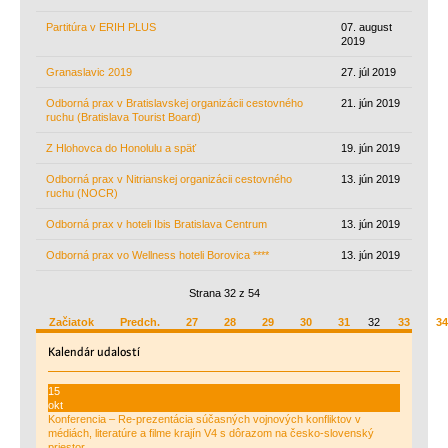
Partitúra v ERIH PLUS
07. august
2019
Granaslavic 2019
27. júl 2019
Odborná prax v Bratislavskej organizácii cestovného
21. jún 2019
ruchu (Bratislava Tourist Board)
Z Hlohovca do Honolulu a späť
19. jún 2019
Odborná prax v Nitrianskej organizácii cestovného
13. jún 2019
ruchu (NOCR)
Odborná prax v hoteli Ibis Bratislava Centrum
13. jún 2019
Odborná prax vo Wellness hoteli Borovica ****
13. jún 2019
Strana 32 z 54
Začiatok
Predch.
27
28
29
30
31
32
33
34
Kalendár
udalostí
15
okt
Konferencia – Re-prezentácia súčasných vojnových konfliktov v
médiách, literatúre a filme krajín V4 s dôrazom na česko-slovenský
priestor