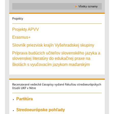
►
Všetky oznamy
Projekty
Projekty APVV
Erasmus+
Slovník priezvisk krajín Vyšehradskej skupiny
Príprava budúcich učiteľov slovenského jazyka a
slovenskej literatúry do edukačnej praxe na
školách s vyučovacím jazykom maďarským
Recenzované
vedecké časopisy vydané Fakultou stredoeurópskych
štúdií UKF v Nitre
Partitúra
Stredoeurópske pohľady