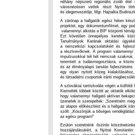
néhány népszerű regionális zsidó étel 
városnézésen vettek részt Nyitra tör
és idegenvezetője, Mgr. Hajnalka Budinszky,
A zárónap a hallgatók egész héten készít
projektet, egy dokumentumfilmet, egy pod
valamennyi alkotás a BIP központi témájáh
Ezt követően ünnepélyes keretek közö
Tanulmányok Karának oktatási ügyeké
a nemzetközi kapcsolatokért és fejlesz
a résztvevőknek. A program valamennyi 
impulzusokkal teli hét nemcsak szakmai,
teremtett a tudásmegosztásra, a közös t
és az élményalapú tanulás fejlesztésére.
egy olyan nyitott közeg kialakításához
és társadalmi csoportok iránti megbecsülé
A szlovákiai tartózkodás végén a külföldi h
Kiemelték többek között az oktatók elköte
hogy valamennyi hallgató aktívan bekapcs
üzenetek is szerepeltek: „Szeretném me
az alapos előkészítést és a hallgatók irá
szólt: „Köszönjük a bőséges vendéglátást 
az egész program!”
Ezúton szeretnénk őszinte köszönetünket
hozzájárulásukért, a Nyitrai Konstant