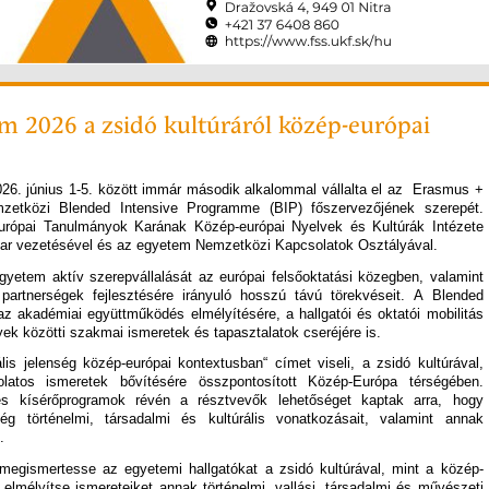
m 2026 a zsidó kultúráról közép-európai
026. június 1-5. között immár második alkalommal vállalta el az Erasmus +
mzetközi Blended Intensive Programme (BIP) főszervezőjének szerepét.
ópai Tanulmányok Karának Közép-európai Nyelvek és Kultúrák Intézete
kar vezetésével és az egyetem Nemzetközi Kapcsolatok Osztályával.
gyetem aktív szerepvállalását az európai felsőoktatási közegben, valamint
partnerségek fejlesztésére irányuló hosszú távú törekvéseit. A Blended
z akadémiai együttműködés elmélyítésére, a hallgatói és oktatói mobilitás
ek közötti szakmai ismeretek és tapasztalatok cseréjére is.
is jelenség közép-európai kontextusban“ címet viseli, a zsidó kultúrával,
latos ismeretek bővítésére összpontosított Közép-Európa térségében.
s kísérőprogramok révén a résztvevők lehetőséget kaptak arra, hogy
 történelmi, társadalmi és kultúrális vonatkozásait, valamint annak
.
 megismertesse az egyetemi hallgatókat a zsidó kultúrával, mint a közép-
 elmélyítse ismereteiket annak történelmi, vallási, társadalmi és művészeti