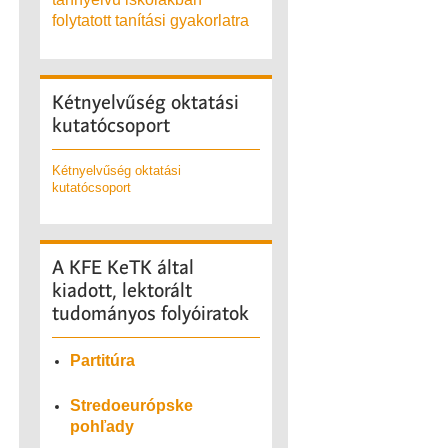
folytatott tanítási gyakorlatra
Kétnyelvűség
oktatási
kutatócsoport
Kétnyelvűség oktatási
kutatócsoport
A
KFE KeTK által
kiadott, lektorált
tudományos folyóiratok
Partitúra
Stredoeurópske
pohľady