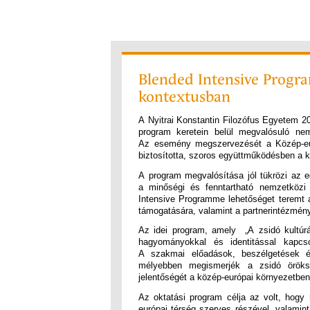
Blended Intensive Progra
kontextusban
A Nyitrai Konstantin Filozófus Egyetem 2
program keretein belül megvalósuló ne
Az esemény megszervezését a Közép-eur
biztosította, szoros együttműködésben a 
A program megvalósítása jól tükrözi az e
a minőségi és fenntartható nemzetközi 
Intensive Programme lehetőséget teremt a
támogatására, valamint a partnerintézmény
Az idei program, amely „A zsidó kultúrál
hagyományokkal és identitással kapcso
A szakmai előadások, beszélgetések é
mélyebben megismerjék a zsidó örökség
jelentőségét a közép-európai környezetben
Az oktatási program célja az volt, hogy
európai térség szerves részével, valamint