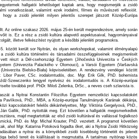
 egyetemek hallgatói lehetőséget kaptak arra, hogy megismerjék a zsidó
almi vonatkozásait, valamint ezek irodalmi, filmes és művészeti reflexióit.
, hogy a zsidó jelenlét milyen jelentős szerepet játszott Közép-Európa
állt. Az online szakasz 2026. május 25-én került megrendezésre, amely során
őit is. Ez a rész a zsidó kultúra alapvető aspektusaival, hagyományaival
lgált, illetve felkészítést nyújtott a későbbi jelenléti programokra.
-5. között került sor Nyitrán, és olyan workshopokat, valamint élményalapú
 a zsidó kultúra történelmi és társadalmi összefüggéseinek megismerését
ó vett részt a Dél-csehországi Egyetem (Jihočeská Univerzita v Českých
yetem (Univerzita Palackého v Olomouci), a Varsói Egyetem (Varšavská
 (Univerzita Bielsko-Biała) képviseletében. A rendezvény vendégei között
Dr. Libor Paver, CSc. irodalomtudós, doc. Mgr. Erik Gilk, PhD. bohemista
óźdź-Szewczenko lengyel nyelvész és irodalomtudós is. A Közép-európai
selte továbbá prof. PhDr. Miloš Zelenka, DrSc., a neves cseh szlavista is.
akaszát a Nyitrai Konstantin Filozófus Egyetem nemzetközi kapcsolatokért
tina Pavlíková, PhD., MBA, a Közép-európai Tanulmányok Karának dékánja,
özi kapcsolatokért felelős dékánhelyettes, Mgr. Viktória Gergelyová, PhD.,
 Ján Gallik, PhD. nyitották meg. Ezt követően a hallgatók megismerkedtek
ztásra, majd megtartották az első zsidó kultúrával és vallással foglalkozó
mická, PhD. és Mgr. Michal Krauter, PhD. vezetett. A programot követően
tak, ahol Mgr. Katarína Potoková fogadta őket, aki a Nyitrai Zsidó Hitközség
dásában a nyitrai és a környékbeli zsidó kisebbség történetét és jelenét
óga belső tereit és kiállításait is megmutatta. A tartalmas nyitónap közös