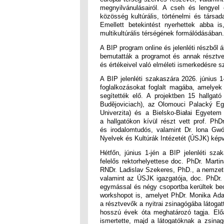
megnyilvánulásairól. A cseh és lengyel
közösség kultúrális, történelmi és társad
Emellett betekintést nyerhettek abba is
multikultúrális térségének formálódásában.
A BIP program online és jelenléti részből 
bemutatták a programot és annak résztvev
és értékeivel való elméleti ismerkedésre szo
A BIP jelenléti szakaszára 2026. június 1
foglalkozásokat foglalt magába, amelyek
segítették elő. A projektben 15 hallgat
Budějoviciach), az Olomouci Palacký Eg
Univerzita) és a Bielsko-Białai Egyetem
a hallgatókon kívül részt vett prof. Ph
és irodalomtudós, valamint Dr. lona Gw
Nyelvek és Kultúrák Intézetét (ÚSJK) képvi
Hétfőn, június 1-jén a BIP jelenléti sz
felelős rektorhelyettese doc. PhDr. Mar
RNDr. Ladislav Szekeres, PhD., a nemzetk
valamint az ÚSJK igazgatója, doc. PhDr.
egymással és négy csoportba kerültek beos
workshopot is, amelyet PhDr. Monika Ada
a résztvevők a nyitrai zsinagógába látogat
hosszú évek óta meghatározó tagja. Előa
ismertette, majd a látogatóknak a zsinag