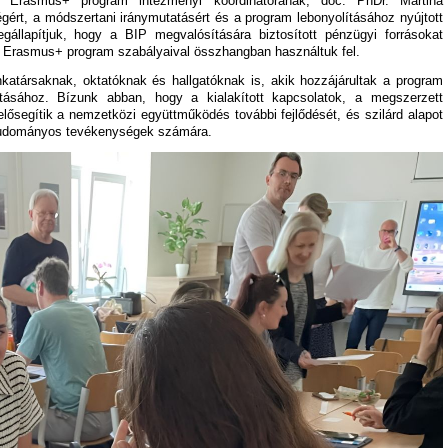
z Erasmus+ program intézményi koordinátorának, doc. PhDr. Martina
ért, a módszertani iránymutatásért és a program lebonyolításához nyújtott
egállapítjuk, hogy a BIP megvalósítására biztosított pénzügyi forrásokat
z Erasmus+ program szabályaival összhangban használtuk fel.
atársaknak, oktatóknak és hallgatóknak is, akik hozzájárultak a program
tásához. Bízunk abban, hogy a kialakított kapcsolatok, a megszerzett
lősegítik a nemzetközi együttműködés további fejlődését, és szilárd alapot
 tudományos tevékenységek számára.