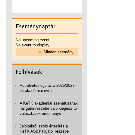
Eseménynaptár
No upcoming event!
No event to display
►
Minden esemény
Felhívások
Pótfelvételi eljárás a 2026/2027-
es akadémiai évre
A KeTK akadémiai szenátusának
hallgatói részébe való kiegészítő
választások eredménye
Jelöltekről szóló értesítés a
KeTK ASz hallgatói részébe