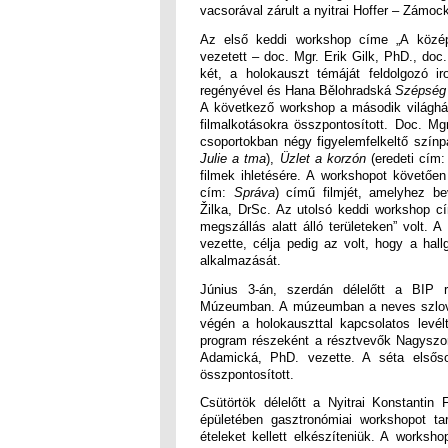
vacsorával zárult a nyitrai Hoffer – Zámo
Az első keddi workshop címe „A közép-
vezetett – doc. Mgr. Erik Gilk, PhD., do
két, a holokauszt témáját feldolgozó i
regényével és Hana Bělohradská
Szépség 
A következő workshop a második világháb
filmalkotásokra összpontosított. Doc. Mg
csoportokban négy figyelemfelkeltő színp
Julie a tma
),
Üzlet a korzón
(eredeti cím
filmek ihletésére. A workshopot követőe
cím:
Správa
) című filmjét, amelyhez be
Žilka, DrSc. Az utolsó keddi workshop cí
megszállás alatt álló területeken” volt.
vezette, célja pedig az volt, hogy a hall
alkalmazását.
Június 3-án, szerdán délelőtt a BIP r
Múzeumban. A múzeumban a neves szlovák
végén a holokauszttal kapcsolatos levélt
program részeként a résztvevők Nagyszom
Adamická, PhD. vezette. A séta elsős
összpontosított.
Csütörtök délelőtt a Nyitrai Konstanti
épületében gasztronómiai workshopot ta
ételeket kellett elkészíteniük. A worksh