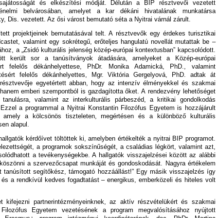
sajátosságát és elkészítési módját. Délután a BIP résztvevői vezetett
ténelmi belvárosában, amelyet a kar dékáni hivatalának munkatársa
 Dis. vezetett. Az ősi várost bemutató séta a Nyitrai várnál zárult.
ett projektjeinek bemutatásával telt. A résztvevők egy érdekes turisztikai
castet, valamint egy sokrétegű, erőteljes hangulatú novellát mutattak be –
oz, a „Zsidó kulturális jelenség közép-európai kontextusban” kapcsolódott.
tt került sor a tanúsítványok átadására, amelyeket a Közép-európai
rt felelős dékánhelyettese, PhDr. Monika Adamická, PhD., valamint
tésért felelős dékánhelyettes, Mgr. Viktória Gergelyová, PhD. adtak át
résztvevője egyetértett abban, hogy az intenzív élményekkel és szakmai
 hanem emberi szempontból is gazdagította őket. A rendezvény lehetőséget
anulásra, valamint az interkulturális párbeszéd, a kritikai gondolkodás
 Ezzel a programmal a Nyitrai Konstantin Filozófus Egyetem is hozzájárult
, amely a kölcsönös tiszteleten, megértésen és a különböző kulturális
sen alapul.
allgatók kérdőívet töltöttek ki, amelyben értékelték a nyitrai BIP programot.
lezettségét, a programok sokszínűségét, a családias légkört, valamint azt,
olódhatott a tevékenységekbe. A hallgatók visszajelzései között az alábbi
gköszönni a szervezőcsapat munkáját és gondoskodását. Nagyra értékelem
nt tanúsított segítőkész, támogató hozzáállást!” Egy másik visszajelzés így
és a rendkívül kedves fogadtatást – energikus, emberközeli és hiteles volt
 kifejezni partnerintézményeinknek, az aktív részvételükért és szakmai
in Filozófus Egyetem vezetésének a program megvalósításához nyújtott