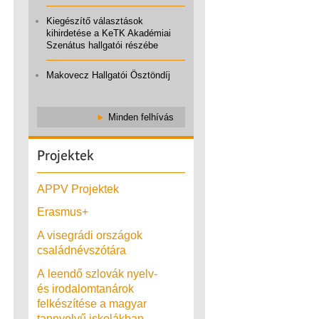
Kiegészítő választások
kihirdetése a KeTK Akadémiai
Szenátus hallgatói részébe
Makovecz Hallgatói Ösztöndíj
►
Minden felhívás
Projektek
APPV Projektek
Erasmus+
A visegrádi országok
családnévszótára
A leendő szlovák nyelv-
és irodalomtanárok
felkészítése a magyar
tannyelvű iskolákban