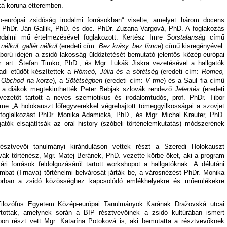
cká koruna étteremben.
európai zsidóság irodalmi forrásokban“ viselte, amelyet három docens
c. PhDr. Ján Gallik, PhD. és doc. PhDr. Zuzana Vargová, PhD. A foglakozás
rodalmi mű értelmezésével foglakozott: Kertész Imre
Sorstalanság
című
nélkül, gallér nélkül
(eredeti cím:
Bez krásy, bez límce
) című kisregényével.
orú idején a zsidó lakosság üldöztetését bemutató jelentős közép-európai
r. art. Štefan Timko, PhD., és Mgr. Lukáš Jiskra vezetésével a hallgatók
adi etűdöt készítettek a
Rómeó, Júlia és a sötétség
(eredeti cím:
Romeo,
:
Obchod na korze
), a
Sötétségben
(eredeti cím:
V tme
) és a Saul fia című
n a diákok megtekinthették Peter Bebjak szlovák rendező
Jelentés
(eredeti
vezetőt tartott a neves szemiotikus és irodalomtudós, prof. PhDr. Tibor
me „A holokauszt lőfegyverekkel végrehajtott tömeggyilkosságai a szovjet
 A foglalkozást PhDr. Monika Adamická, PhD., és Mgr. Michal Krauter, PhD.
gatók elsajátítsák az oral history (szóbeli történelemkutatás) módszerének
észtvevői tanulmányi kiránduláson vettek részt a Szeredi Holokauszt
 történész, Mgr. Matej Beránek, PhD. vezette körbe őket, aki a program
ári források feldolgozásáról tartott workshopot a hallgatóknak. A délutáni
bat (Trnava) történelmi belvárosát járták be, a városnézést PhDr. Monika
orban a zsidó közösséghez kapcsolódó emlékhelyekre és műemlékekre
n Filozófus Egyetem Közép-európai Tanulmányok Karának Dražovská utcai
rtottak, amelynek során a BIP résztvevőinek a zsidó kultúrában ismert
opon részt vett Mgr. Katarína Potoková is, aki bemutatta a résztvevőknek