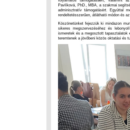
folyamatos támogatásáért, valamint a
Pavlíková, PhD., MBA, a szakmai segítség
adminisztratív támogatásért. Egyúttal m
rendeltetésszerűen, átlátható módon és a
Köszönetünket fejezzük ki mindazon munk
sikeres megszervezéséhez és lebonyolí
ismeretek és a megosztott tapasztalatok e
teremtenek a jövőbeni közös oktatási és