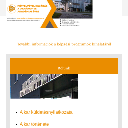
További információk a képzési programok kínálatáról
Rólunk
•
A kar küldetés­nyilatkozata
•
A kar története