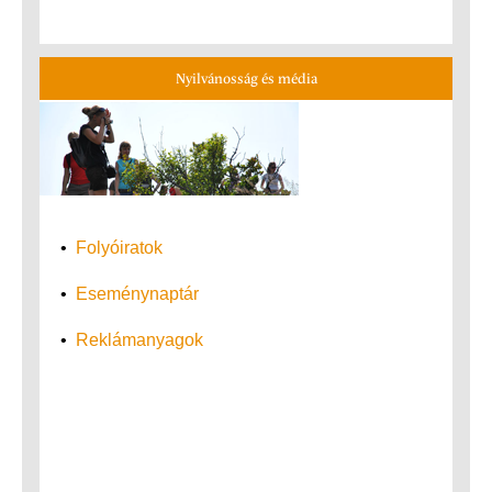
Nyilvánosság és média
•
Folyóiratok
•
Eseménynaptár
•
Reklámanyagok