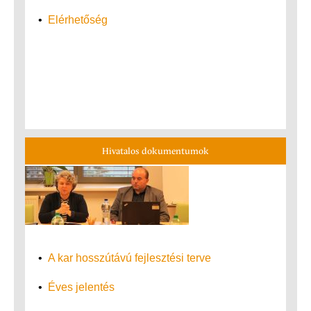
•
Elérhetőség
Hivatalos dokumentumok
•
A kar hosszútávú fejlesztési terve
•
Éves jelentés