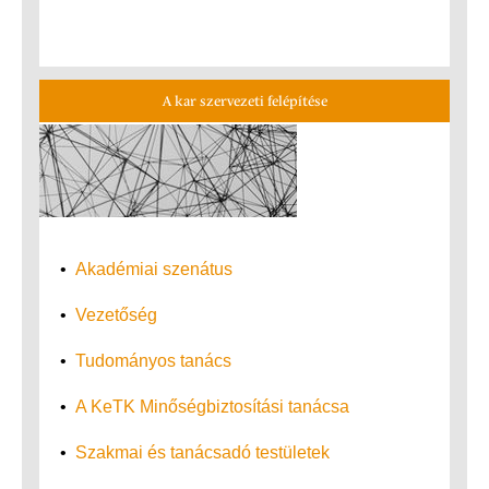
A kar szervezeti felépítése
•
Akadémiai szenátus
•
Vezetőség
•
Tudományos tanács
•
A KeTK Minőségbiztosítási tanácsa
•
Szakmai és tanácsadó testületek