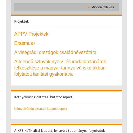
►
Minden felhívás
Projektek
APPV Projektek
Erasmus+
A visegrádi országok családnévszótára
A leendő szlovák nyelv- és irodalomtanárok
felkészítése a magyar tannyelvű iskolákban
folytatott tanítási gyakorlatra
Kétnyelvűség
oktatási kutatócsoport
Kétnyelvűség oktatási kutatócsoport
A
KFE KeTK által kiadott, lektorált tudományos folyóiratok