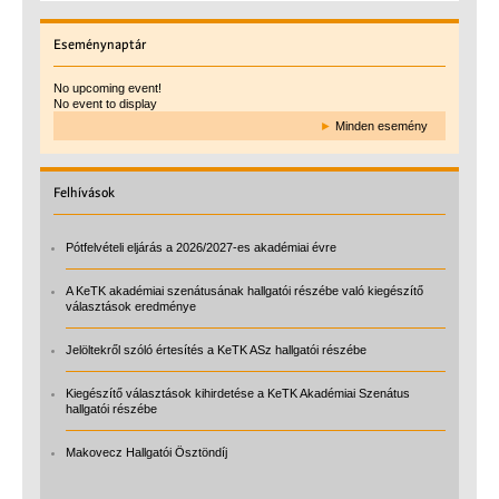
Eseménynaptár
No upcoming event!
No event to display
►
Minden esemény
Felhívások
Pótfelvételi eljárás a 2026/2027-es akadémiai évre
A KeTK akadémiai szenátusának hallgatói részébe való kiegészítő
választások eredménye
Jelöltekről szóló értesítés a KeTK ASz hallgatói részébe
Kiegészítő választások kihirdetése a KeTK Akadémiai Szenátus
hallgatói részébe
Makovecz Hallgatói Ösztöndíj