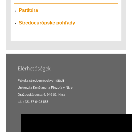
Partitúra
Stredoeurópske pohľady
Elérhetőségek
Fakulta stredoeurópskych štúdií
Univerzita Konštantína Filozofa v Nitre
Dražovská cesta 4, 949 01, Nitra
tel: +421 37 6408 853