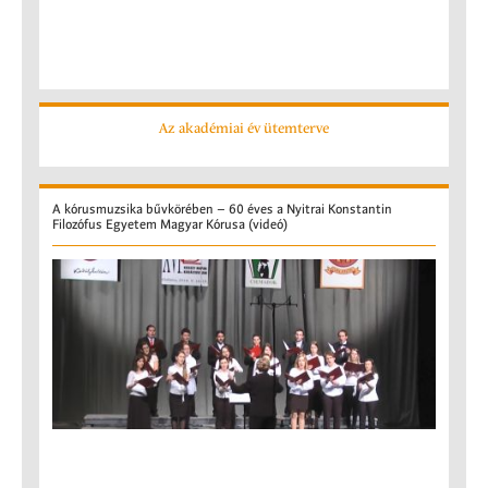
Az akadémiai év ütemterve
A
kórusmuzsika bűvkörében – 60 éves a Nyitrai Konstantin
Filozófus Egyetem Magyar Kórusa (videó)