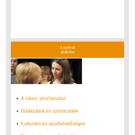
A nyitrai
diákélet
•
A város, ahol tanulsz
•
Diákklubok és szervezetek
•
Kulturális és sportlehetőségek