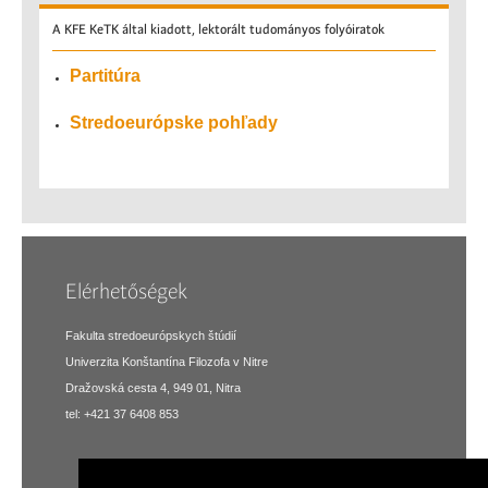
A
KFE KeTK által kiadott, lektorált tudományos folyóiratok
Partitúra
Stredoeurópske pohľady
Elérhetőségek
Fakulta stredoeurópskych štúdií
Univerzita Konštantína Filozofa v Nitre
Dražovská cesta 4, 949 01, Nitra
tel: +421 37 6408 853