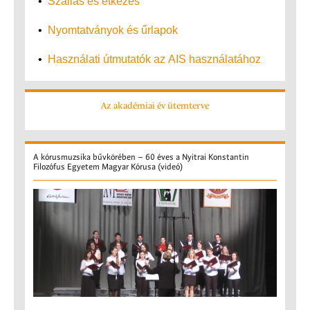
•
Szállás és étkezés
•
Nyomtatványok és űrlapok
•
Használati útmutatók az AIS használatához
Az akadémiai év ütemterve
A
kórusmuzsika bűvkörében – 60 éves a Nyitrai Konstantin
Filozófus Egyetem Magyar Kórusa (videó)