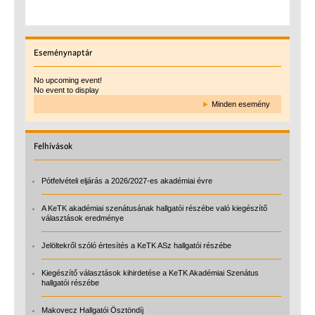
Eseménynaptár
No upcoming event!
No event to display
►
Minden esemény
Felhívások
Pótfelvételi eljárás a 2026/2027-es akadémiai évre
A KeTK akadémiai szenátusának hallgatói részébe való kiegészítő
választások eredménye
Jelöltekről szóló értesítés a KeTK ASz hallgatói részébe
Kiegészítő választások kihirdetése a KeTK Akadémiai Szenátus
hallgatói részébe
Makovecz Hallgatói Ösztöndíj