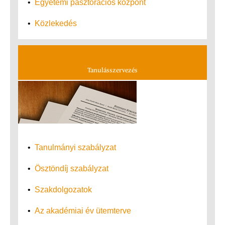
•
Egyetemi pasztorációs központ
•
Közlekedés
Tanulásszervezés
•
Tanulmányi szabályzat
•
Ösztöndíj szabályzat
•
Szakdolgozatok
•
Az akadémiai év ütemterve