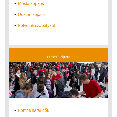
•
Mesterképzés
•
Doktori képzés
•
Felvételi szabályzat
Felvételi eljárás
•
Fontos határidők