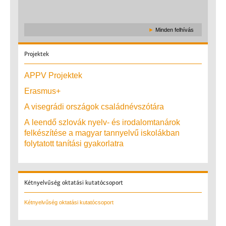
►
Minden felhívás
Projektek
APPV Projektek
Erasmus+
A visegrádi országok családnévszótára
A leendő szlovák nyelv- és irodalomtanárok
felkészítése a magyar tannyelvű iskolákban
folytatott tanítási gyakorlatra
Kétnyelvűség
oktatási kutatócsoport
Kétnyelvűség oktatási kutatócsoport