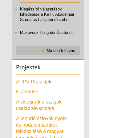
Kiegészítő választások
kihirdetése a KeTK Akadémiai
Szenátus hallgatói részébe
Makovecz Hallgatói Ösztöndíj
►
Minden felhívás
Projektek
APPV Projektek
Erasmus+
A visegrádi országok
családnévszótára
A leendő szlovák nyelv-
és irodalomtanárok
felkészítése a magyar
tannyelvű iskolákban