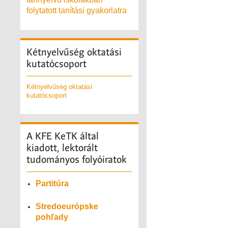
folytatott tanítási gyakorlatra
Kétnyelvűség
oktatási
kutatócsoport
Kétnyelvűség oktatási
kutatócsoport
A
KFE KeTK által
kiadott, lektorált
tudományos folyóiratok
Partitúra
Stredoeurópske
pohľady