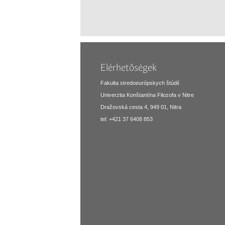
Elérhetőségek
Fakulta stredoeurópskych štúdií
Univerzita Konštantína Filozofa v Nitre
Dražovská cesta 4, 949 01, Nitra
tel: +421 37 6408 853