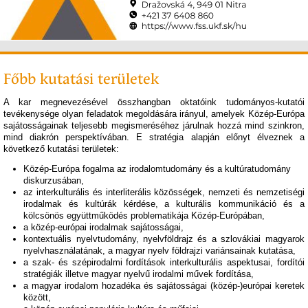
Főbb kutatási területek
A kar megnevezésével összhangban oktatóink tudományos-kutatói
tevékenysége olyan feladatok megoldására irányul, amelyek Közép-Európa
sajátosságainak teljesebb megismeréséhez járulnak hozzá mind szinkron,
mind diakrón perspektívában. E stratégia alapján előnyt élveznek a
következő kutatási területek:
Közép-Európa fogalma az irodalomtudomány és a kultúratudomány
diskurzusában,
az interkulturális és interliterális közösségek, nemzeti és nemzetiségi
irodalmak és kultúrák kérdése, a kulturális kommunikáció és a
kölcsönös együttműködés problematikája Közép-Európában,
a közép-európai irodalmak sajátosságai,
kontextuális nyelvtudomány, nyelvföldrajz és a szlovákiai magyarok
nyelvhasználatának, a magyar nyelv földrajzi variánsainak kutatása,
a szak- és szépirodalmi fordítások interkulturális aspektusai, fordítói
stratégiák illetve magyar nyelvű irodalmi művek fordítása,
a magyar irodalom hozadéka és sajátosságai (közép-)európai keretek
között,