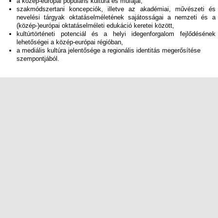
a közép-európai populáris kultúra és műfajai,
szakmódszertani koncepciók, illetve az akadémiai, művészeti és
nevelési tárgyak oktatáselméletének sajátosságai a nemzeti és a
(közép-)európai oktatáselméleti edukáció keretei között,
kultúrtörténeti potenciál és a helyi idegenforgalom fejlődésének
lehetőségei a közép-európai régióban,
a mediális kultúra jelentősége a regionális identitás megerősítése
szempontjából.