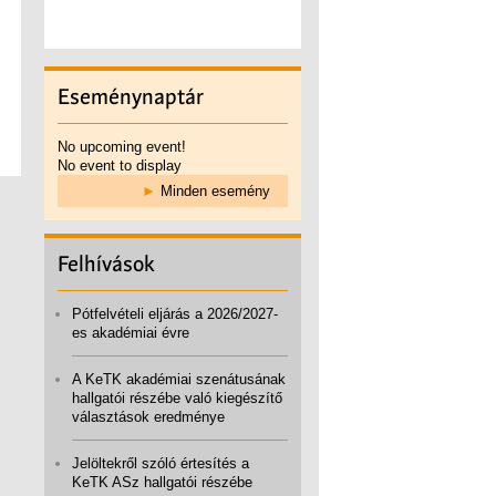
Eseménynaptár
No upcoming event!
No event to display
►
Minden esemény
Felhívások
Pótfelvételi eljárás a 2026/2027-
es akadémiai évre
A KeTK akadémiai szenátusának
hallgatói részébe való kiegészítő
választások eredménye
Jelöltekről szóló értesítés a
KeTK ASz hallgatói részébe