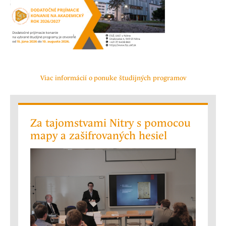
Viac informácií o ponuke študijných programov
Za tajomstvami Nitry s pomocou
mapy a zašifrovaných hesiel