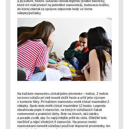
a jej kultúre, histórii. Súťažiaci dostali legendu (krátke básničky,
ktoré ich mali priviesť na jednotlivé stanoviská), bodovaciu knižku,
do ktorej zbierali za správne odpovede body vo forme
nálepky/pečiatky.
Na každom stanovisku získali jedno písmenko – indíciu. Z indície
na konci súťaže pri cieli museli zložiť heslo a určiť jeho význam
v kontexte Nitry. Pri každom stanovisku mohli získať maximálne 2
nálepky. Spolu teda mohli získať maximálne 12 bodov. Legenda
obsahovala popis 6 stanovísk, na ktorých súťažiacich čakali
vedomostné a praktické úlohy. Bolo na tímoch, akú taktiku
a poradie zvolili, aby čo najrýchlejšie prišli do cieľa. Dôležité bolo
navštíviť a nájsť všetkých 6 stanovísk. Na presun medzi
stanoviskami nemohli súťažiaci používať dopravné prostriedky, len