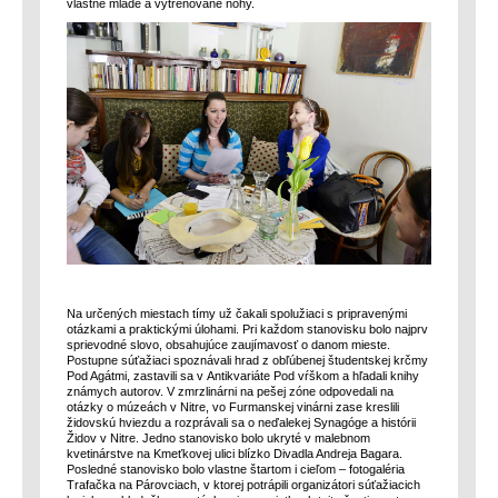
vlastné mladé a vytrénované nohy.
Na určených miestach tímy už čakali spolužiaci s pripravenými
otázkami a praktickými úlohami. Pri každom stanovisku bolo najprv
sprievodné slovo, obsahujúce zaujímavosť o danom mieste.
Postupne súťažiaci spoznávali hrad z obľúbenej študentskej krčmy
Pod Agátmi, zastavili sa v Antikvariáte Pod vŕškom a hľadali knihy
známych autorov. V zmrzlinárni na pešej zóne odpovedali na
otázky o múzeách v Nitre, vo Furmanskej vinárni zase kreslili
židovskú hviezdu a rozprávali sa o neďalekej Synagóge a histórii
Židov v Nitre. Jedno stanovisko bolo ukryté v malebnom
kvetinárstve na Kmeťkovej ulici blízko Divadla Andreja Bagara.
Posledné stanovisko bolo vlastne štartom i cieľom – fotogaléria
Trafačka na Párovciach, v ktorej potrápili organizátori súťažiacich