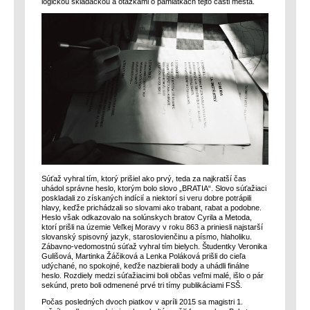
logickou skladačkou a otázkami o pamiatkach tejto časti mesta.
Súťaž vyhral tím, ktorý prišiel ako prvý, teda za najkratší čas
uhádol správne heslo, ktorým bolo slovo „BRATIA“. Slovo súťažiaci
poskladali zo získaných indícií a niektorí si veru dobre potrápili
hlavy, keďže prichádzali so slovami ako trabant, rabat a podobne.
Heslo však odkazovalo na solúnskych bratov Cyrila a Metoda,
ktorí prišli na územie Veľkej Moravy v roku 863 a priniesli najstarší
slovanský spisovný jazyk, staroslovienčinu a písmo, hlaholiku.
Zábavno-vedomostnú súťaž vyhral tím bielych. Študentky Veronika
Gulišová, Martinka Žáčiková a Lenka Poláková prišli do cieľa
udýchané, no spokojné, keďže nazbierali body a uhádli finálne
heslo. Rozdiely medzi súťažiacimi boli občas veľmi malé, išlo o pár
sekúnd, preto boli odmenené prvé tri tímy publikáciami FSŠ.
Počas posledných dvoch piatkov v apríli 2015 sa magistri 1.