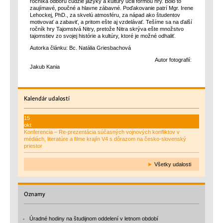
ročníka odboru cudzie jazyky a kultúry učili formou hry. Bolo to
zaujímavé, poučné a hlavne zábavné. Poďakovanie patrí Mgr. Irene
Lehockej, PhD., za skvelú atmosféru, za nápad ako študentov
motivovať a zabaviť, a pritom ešte aj vzdelávať. Tešíme sa na ďalší
ročník hry Tajomstvá Nitry, pretože Nitra skrýva ešte množstvo
tajomstiev zo svojej histórie a kultúry, ktoré je možné odhaliť.
Autorka článku: Bc. Natália Griesbachová
Autor fotografií:
Jakub Kania
Kalendár
udalostí
15
okt
Konferencia – Re-prezentácia súčasných vojnových konfliktov v
médiách, literatúre a filme krajín V4 s dôrazom na česko-slovenský
priestor
►
Všetky udalosti
Oznamy
Úradné hodiny na študijnom oddelení v letnom období