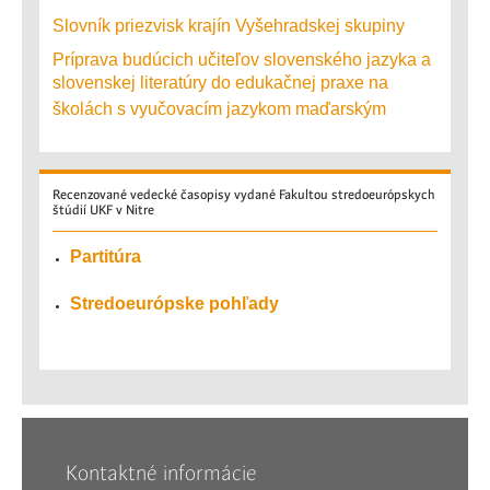
Slovník priezvisk krajín Vyšehradskej skupiny
Príprava budúcich učiteľov slovenského jazyka a
slovenskej literatúry do edukačnej praxe na
školách s vyučovacím jazykom maďarským
Recenzované
vedecké časopisy vydané Fakultou stredoeurópskych
štúdií UKF v Nitre
Partitúra
Stredoeurópske pohľady
Kontaktné informácie