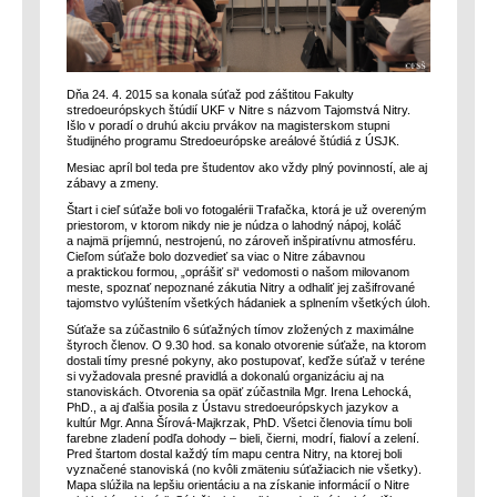
Dňa 24. 4. 2015 sa konala súťaž pod záštitou Fakulty
stredoeurópskych štúdií UKF v Nitre s názvom Tajomstvá Nitry.
Išlo v poradí o druhú akciu prvákov na magisterskom stupni
študijného programu Stredoeurópske areálové štúdiá z ÚSJK.
Mesiac apríl bol teda pre študentov ako vždy plný povinností, ale aj
zábavy a zmeny.
Štart i cieľ súťaže boli vo fotogalérii Trafačka, ktorá je už overeným
priestorom, v ktorom nikdy nie je núdza o lahodný nápoj, koláč
a najmä príjemnú, nestrojenú, no zároveň inšpiratívnu atmosféru.
Cieľom súťaže bolo dozvedieť sa viac o Nitre zábavnou
a praktickou formou, „oprášiť si“ vedomosti o našom milovanom
meste, spoznať nepoznané zákutia Nitry a odhaliť jej zašifrované
tajomstvo vylúštením všetkých hádaniek a splnením všetkých úloh.
Súťaže sa zúčastnilo 6 súťažných tímov zložených z maximálne
štyroch členov. O 9.30 hod. sa konalo otvorenie súťaže, na ktorom
dostali tímy presné pokyny, ako postupovať, keďže súťaž v teréne
si vyžadovala presné pravidlá a dokonalú organizáciu aj na
stanoviskách. Otvorenia sa opäť zúčastnila Mgr. Irena Lehocká,
PhD., a aj ďalšia posila z Ústavu stredoeurópskych jazykov a
kultúr Mgr. Anna Šírová-Majkrzak, PhD. Všetci členovia tímu boli
farebne zladení podľa dohody – bieli, čierni, modrí, fialoví a zelení.
Pred štartom dostal každý tím mapu centra Nitry, na ktorej boli
vyznačené stanoviská (no kvôli zmäteniu súťažiacich nie všetky).
Mapa slúžila na lepšiu orientáciu a na získanie informácií o Nitre