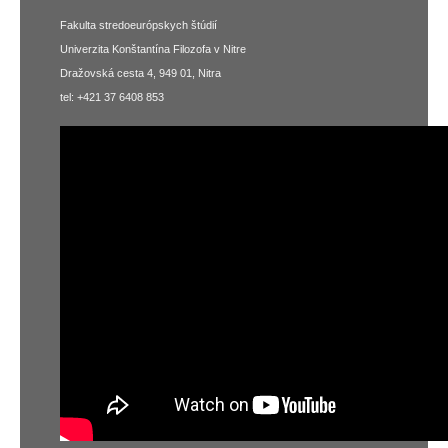
Fakulta stredoeurópskych štúdií
Univerzita Konštantína Filozofa v Nitre
Dražovská cesta 4, 949 01, Nitra
tel: +421 37 6408 853