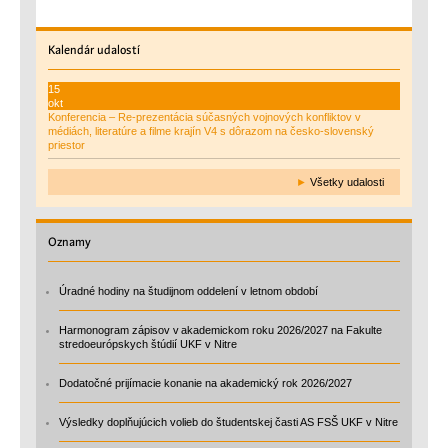
Kalendár
udalostí
15
okt
Konferencia – Re-prezentácia súčasných vojnových konfliktov v
médiách, literatúre a filme krajín V4 s dôrazom na česko-slovenský
priestor
►
Všetky udalosti
Oznamy
Úradné hodiny na študijnom oddelení v letnom období
Harmonogram zápisov v akademickom roku 2026/2027 na Fakulte
stredoeurópskych štúdií UKF v Nitre
Dodatočné prijímacie konanie na akademický rok 2026/2027
Výsledky doplňujúcich volieb do študentskej časti AS FSŠ UKF v Nitre