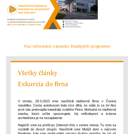
Viac informácií o ponuke študijných programov
Všetky články
Exkurzia do Brna
V stredu, 29.3.2023 sme navštívili nádherné Brno v Českej
republike. Cesta autobusom bola síce dlhá, no stálo to za to! Ako
prvé nás prekvapila katedrála svätého Petra. Mohutná no nádherná
stavba, ktorú určite spozorujete. Jej veľkoleposť a krásna
architektúra je na nezaplatenie.
Najskôr sme sa prešli po Zelenom trhu v centre mesta. Tu sme sa
rozdelili do dvoch skupín. Navštívili sme Motýlí dom s názvom
Papilonia, kde sme mohli vidieť viacero druhov motýľov (je ich až