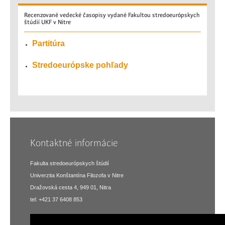
Recenzované
vedecké časopisy vydané Fakultou stredoeurópskych
štúdií UKF v Nitre
Partitúra
Stredoeurópske pohľady
Kontaktné informácie
Fakulta stredoeurópskych štúdií
Univerzita Konštantína Filozofa v Nitre
Dražovská cesta 4, 949 01, Nitra
tel: +421 37 6408 853