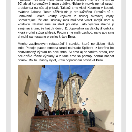
30) ale aj korytnačky či malé vtáčiky. Niektoré motýle nemali strach
a dokonca na nás aj pristáli. Taktiež sme videli Kostnicu v kostole
svätého Jakuba. Tento zážitok nie je pre každého. Pretože sú tu
uchované ľudské kostry vojakov z druhej svetovej vojny.
Samozrejme, že obe skupiny mali možnosť vidieť motýlí dom aj
kostnicu. Neskôr sme sa streli pri orloji. Táto vysoká stavba je
zaujímavá tým, že každý deň o 11 dopoludnia sa dá chytiť gulička,
ktorá v orloji stúpa a klesá. Potom sme mali rozchod, na to aby sme
si mohli samostatne prezrieť krásy Brna.
Mnoho zaujímavých reštaurácií i stavieb, ktoré nenájdete nikde
inde. Po tejto pauze sme sa stretli na hrade Špilberk, z ktorého bol
obdivuhodný výhľad na celé Brno. Šli sme aj do vnútra hradu, kde
boli ďalšie rôzne výhľady. A z tade sme sa pomaly pobrali naspäť
domov. Bol to úžasný výlet, vrelo odporúčam navštíviť Brno.