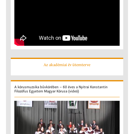
Az akadémiai év ütemterve
A
kórusmuzsika bűvkörében – 60 éves a Nyitrai Konstantin
Filozófus Egyetem Magyar Kórusa (videó)