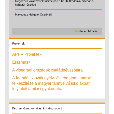
Kiegészítő választások kihirdetése a KeTK Akadémiai Szenátus
hallgatói részébe
Makovecz Hallgatói Ösztöndíj
►
Minden felhívás
Projektek
APPV Projektek
Erasmus+
A visegrádi országok családnévszótára
A leendő szlovák nyelv- és irodalomtanárok
felkészítése a magyar tannyelvű iskolákban
folytatott tanítási gyakorlatra
Kétnyelvűség
oktatási kutatócsoport