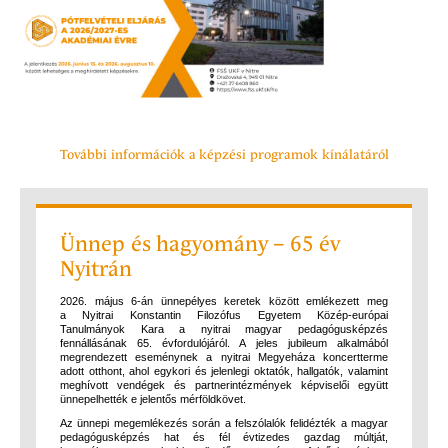
További információk a képzési programok kínálatáról
Ünnep és hagyo­mány – 65 év
Nyitrán
2026. május 6-án ünnepélyes keretek között emlékezett meg
a Nyitrai Konstantin Filozófus Egyetem Közép-európai
Tanulmányok Kara a nyitrai magyar pedagógusképzés
fennállásának 65. évfordulójáról. A jeles jubileum alkalmából
megrendezett eseménynek a nyitrai Megyeháza koncertterme
adott otthont, ahol egykori és jelenlegi oktatók, hallgatók, valamint
meghívott vendégek és partnerintézmények képviselői együtt
ünnepelhették e jelentős mérföldkövet.
Az ünnepi megemlékezés során a felszólalók felidézték a magyar
pedagógusképzés hat és fél évtizedes gazdag múltját,