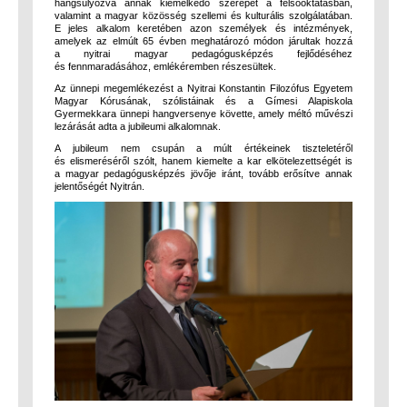
hangsúlyozva annak kiemelkedő szerepét a felsőoktatásban,
valamint a magyar közösség szellemi és kulturális szolgálatában.
E jeles alkalom keretében azon személyek és intézmények,
amelyek az elmúlt 65 évben meghatározó módon járultak hozzá
a nyitrai magyar pedagógusképzés fejlődéséhez
és fennmaradásához, emlékéremben részesültek.
Az ünnepi megemlékezést a Nyitrai Konstantin Filozófus Egyetem
Magyar Kórusának, szólistáinak és a Gímesi Alapiskola
Gyermekkara ünnepi hangversenye követte, amely méltó művészi
lezárását adta a jubileumi alkalomnak.
A jubileum nem csupán a múlt értékeinek tiszteletéről
és elismeréséről szólt, hanem kiemelte a kar elkötelezettségét is
a magyar pedagógusképzés jövője iránt, tovább erősítve annak
jelentőségét Nyitrán.