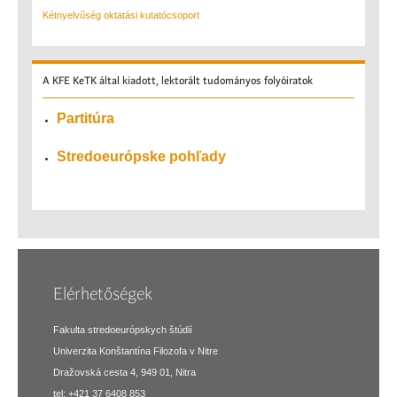
Kétnyelvűség oktatási kutatócsoport
A
KFE KeTK által kiadott, lektorált tudományos folyóiratok
Partitúra
Stredoeurópske pohľady
Elérhetőségek
Fakulta stredoeurópskych štúdií
Univerzita Konštantína Filozofa v Nitre
Dražovská cesta 4, 949 01, Nitra
tel: +421 37 6408 853