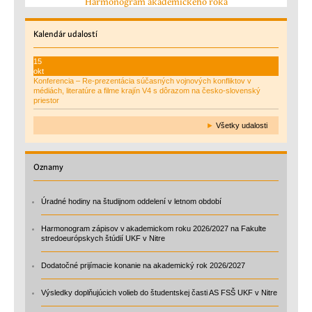
Harmonogram akademického roka
Kalendár
udalostí
15
okt
Konferencia – Re-prezentácia súčasných vojnových konfliktov v
médiách, literatúre a filme krajín V4 s dôrazom na česko-slovenský
priestor
►
Všetky udalosti
Oznamy
Úradné hodiny na študijnom oddelení v letnom období
Harmonogram zápisov v akademickom roku 2026/2027 na Fakulte
stredoeurópskych štúdií UKF v Nitre
Dodatočné prijímacie konanie na akademický rok 2026/2027
Výsledky doplňujúcich volieb do študentskej časti AS FSŠ UKF v Nitre