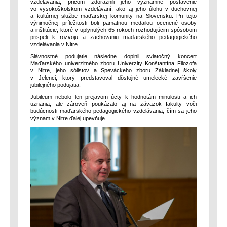
vzdelávania, pričom zdôraznili jeho významné postavenie
vo vysokoškolskom vzdelávaní, ako aj jeho úlohu v duchovnej
a kultúrnej službe maďarskej komunity na Slovensku. Pri tejto
výnimočnej príležitosti boli pamätnou medailou ocenené osoby
a inštitúcie, ktoré v uplynulých 65 rokoch rozhodujúcim spôsobom
prispeli k rozvoju a zachovaniu maďarského pedagogického
vzdelávania v Nitre.
Slávnostné podujatie následne doplnil sviatočný koncert
Maďarského univerzitného zboru Univerzity Konštantína Filozofa
v Nitre, jeho sólistov a Speváckeho zboru Základnej školy
v Jelenci, ktorý predstavoval dôstojné umelecké zavŕšenie
jubilejného podujatia.
Jubileum nebolo len prejavom úcty k hodnotám minulosti a ich
uznania, ale zároveň poukázalo aj na záväzok fakulty voči
budúcnosti maďarského pedagogického vzdelávania, čím sa jeho
význam v Nitre ďalej upevňuje.