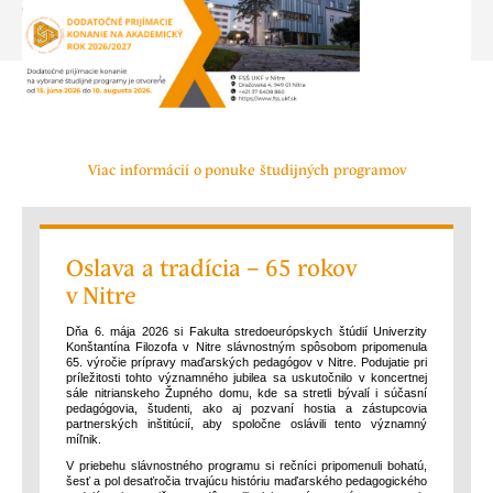
Viac informácií o ponuke študijných programov
Oslava a tradícia – 65 rokov
v Nitre
Dňa 6. mája 2026 si Fakulta stredoeurópskych štúdií Univerzity
Konštantína Filozofa v Nitre slávnostným spôsobom pripomenula
65. výročie prípravy maďarských pedagógov v Nitre. Podujatie pri
príležitosti tohto významného jubilea sa uskutočnilo v koncertnej
sále nitrianskeho Župného domu, kde sa stretli bývalí i súčasní
pedagógovia, študenti, ako aj pozvaní hostia a zástupcovia
partnerských inštitúcií, aby spoločne oslávili tento významný
míľnik.
V priebehu slávnostného programu si rečníci pripomenuli bohatú,
šesť a pol desaťročia trvajúcu históriu maďarského pedagogického