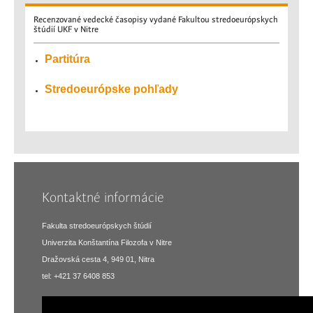
Recenzované
vedecké časopisy vydané Fakultou stredoeurópskych
štúdií UKF v Nitre
Partitúra
Stredoeurópske pohľady
Kontaktné informácie
Fakulta stredoeurópskych štúdií
Univerzita Konštantína Filozofa v Nitre
Dražovská cesta 4, 949 01, Nitra
tel: +421 37 6408 853