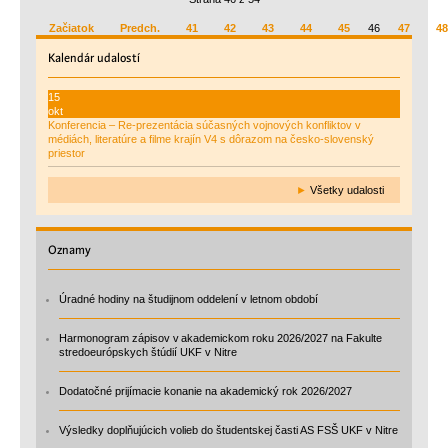
Začiatok
Predch.
41
42
43
44
45
46
47
48
Kalendár
udalostí
15
okt
Konferencia – Re-prezentácia súčasných vojnových konfliktov v
médiách, literatúre a filme krajín V4 s dôrazom na česko-slovenský
priestor
►
Všetky udalosti
Oznamy
Úradné hodiny na študijnom oddelení v letnom období
Harmonogram zápisov v akademickom roku 2026/2027 na Fakulte
stredoeurópskych štúdií UKF v Nitre
Dodatočné prijímacie konanie na akademický rok 2026/2027
Výsledky doplňujúcich volieb do študentskej časti AS FSŠ UKF v Nitre