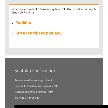
Recenzované
vedecké časopisy vydané Fakultou stredoeurópskych
štúdií UKF v Nitre
Partitúra
Stredoeurópske pohľady
Kontaktné informácie
Fakulta stredoeurópskych štúdií
Univerzita Konštantína Filozofa v Nitre
Dražovská cesta 4, 949 01, Nitra
tel: +421 37 6408 853