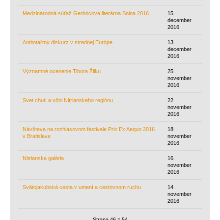
Medzinárodná súťaž Gerbócova literárna Snina 2016
15.
december
2016
Antitotalitný diskurz v strednej Európe
13.
december
2016
Významné ocenenie Tibora Žilku
25.
november
2016
Svet chutí a vôni Nitrianskeho regiónu
22.
november
2016
Návšteva na rozhlasovom festivale Prix Ex Aequo 2016
18.
v Bratislave
november
2016
Nitrianska galéria
16.
november
2016
Svätojakubská cesta v umení a cestovnom ruchu
14.
november
2016
Strana 46 z 54