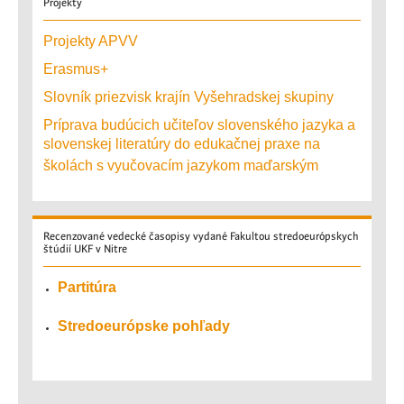
Projekty
Projekty APVV
Erasmus+
Slovník priezvisk krajín Vyšehradskej skupiny
Príprava budúcich učiteľov slovenského jazyka a
slovenskej literatúry do edukačnej praxe na
školách s vyučovacím jazykom maďarským
Recenzované
vedecké časopisy vydané Fakultou stredoeurópskych
štúdií UKF v Nitre
Partitúra
Stredoeurópske pohľady