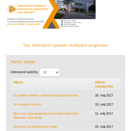
Viac informácií o ponuke študijných programov
Všetky články
Zobrazené položky
Názov
Dátum
uverejnenia
O poetike románu v Slovenskej akadémii vied
26. máj 2017
Vo Vroclave o smrti
15. máj 2017
Ako sme spoznávali banícku tradíciu Banskej
11. máj 2017
Štiavnice a jej okolia
Exkurzia na Nitrianskom hrade
02. máj 2017