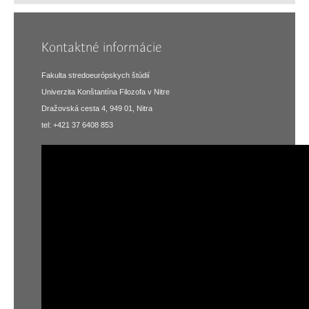
Kontaktné informácie
Fakulta stredoeurópskych štúdií
Univerzita Konštantína Filozofa v Nitre
Dražovská cesta 4, 949 01, Nitra
tel: +421 37 6408 853