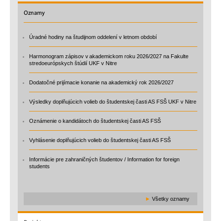
Oznamy
Úradné hodiny na študijnom oddelení v letnom období
Harmonogram zápisov v akademickom roku 2026/2027 na Fakulte
stredoeurópskych štúdií UKF v Nitre
Dodatočné prijímacie konanie na akademický rok 2026/2027
Výsledky doplňujúcich volieb do študentskej časti AS FSŠ UKF v Nitre
Oznámenie o kandidátoch do študentskej časti AS FSŠ
Vyhlásenie doplňujúcich volieb do študentskej časti AS FSŠ
Informácie pre zahraničných študentov / Information for foreign
students
►
Všetky oznamy