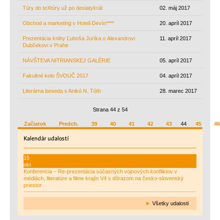
Túry do teXtúry už po desiatykrát
02. máj 2017
Obchod a marketing v Hoteli Devín****
20. apríl 2017
Prezentácia knihy Ľuboša Juríka o Alexandrovi
11. apríl 2017
Dubčekovi v Prahe
NÁVŠTEVA NITRIANSKEJ GALÉRIE
05. apríl 2017
Fakultné kolo ŠVOUČ 2017
04. apríl 2017
Literárna beseda s Anikó N. Tóth
28. marec 2017
Strana 44 z 54
Začiatok
Predch.
39
40
41
42
43
44
45
46
Kalendár
udalostí
15
okt
Konferencia – Re-prezentácia súčasných vojnových konfliktov v
médiách, literatúre a filme krajín V4 s dôrazom na česko-slovenský
priestor
►
Všetky udalosti