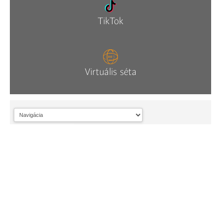
TikTok
Virtuális séta