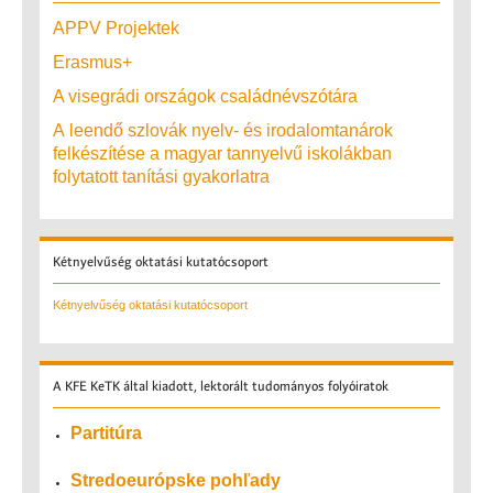
APPV Projektek
Erasmus+
A visegrádi országok családnévszótára
A leendő szlovák nyelv- és irodalomtanárok
felkészítése a magyar tannyelvű iskolákban
folytatott tanítási gyakorlatra
Kétnyelvűség
oktatási kutatócsoport
Kétnyelvűség oktatási kutatócsoport
A
KFE KeTK által kiadott, lektorált tudományos folyóiratok
Partitúra
Stredoeurópske pohľady