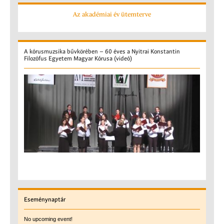
Az akadémiai év ütemterve
A
kórusmuzsika bűvkörében – 60 éves a Nyitrai Konstantin
Filozófus Egyetem Magyar Kórusa (videó)
Eseménynaptár
No upcoming event!