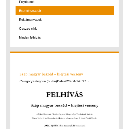
Folyóiratok
Eseménynaptár
Reklámanyagok
Összes cikk
Minden felhívás
Szép magyar beszéd – kiejtési verseny
Category
Kategória (hu-hu)
Date
2026-04-14
09:15