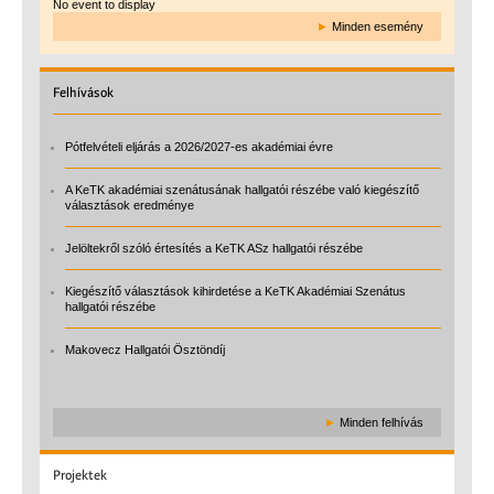
No event to display
►
Minden esemény
Felhívások
Pótfelvételi eljárás a 2026/2027-es akadémiai évre
A KeTK akadémiai szenátusának hallgatói részébe való kiegészítő
választások eredménye
Jelöltekről szóló értesítés a KeTK ASz hallgatói részébe
Kiegészítő választások kihirdetése a KeTK Akadémiai Szenátus
hallgatói részébe
Makovecz Hallgatói Ösztöndíj
►
Minden felhívás
Projektek