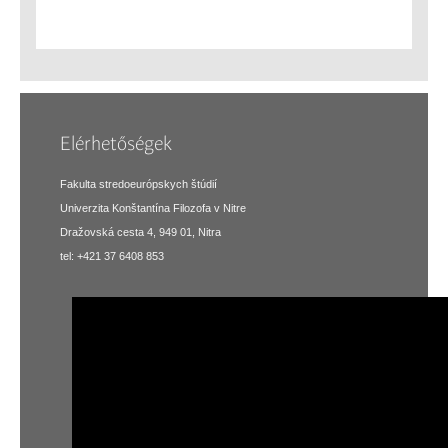
Elérhetőségek
Fakulta stredoeurópskych štúdií
Univerzita Konštantína Filozofa v Nitre
Dražovská cesta 4, 949 01, Nitra
tel: +421 37 6408 853