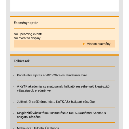
Eseménynaptár
No upcoming event!
No event to display
►
Minden esemény
Felhívások
Pótfelvételi eljárás a 2026/2027-es akadémiai évre
A KeTK akadémiai szenátusának hallgatói részébe való kiegészítő
választások eredménye
Jelöltekről szóló értesítés a KeTK ASz hallgatói részébe
Kiegészítő választások kihirdetése a KeTK Akadémiai Szenátus
hallgatói részébe
Makovecz Hallgatói Ösztöndíj