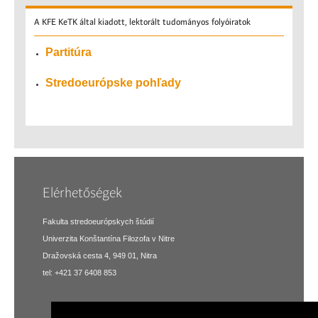
A
KFE KeTK által kiadott, lektorált tudományos folyóiratok
Partitúra
Stredoeurópske pohľady
Elérhetőségek
Fakulta stredoeurópskych štúdií
Univerzita Konštantína Filozofa v Nitre
Dražovská cesta 4, 949 01, Nitra
tel: +421 37 6408 853