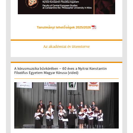
Tanulmányi lehetőségek 2025/2026
Az akadémiai év ütemterve
A
kórusmuzsika bűvkörében – 60 éves a Nyitrai Konstantin
Filozófus Egyetem Magyar Kórusa (videó)