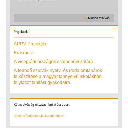
►
Minden felhívás
Projektek
APPV Projektek
Erasmus+
A visegrádi országok családnévszótára
A leendő szlovák nyelv- és irodalomtanárok
felkészítése a magyar tannyelvű iskolákban
folytatott tanítási gyakorlatra
Kétnyelvűség
oktatási kutatócsoport
Kétnyelvűség oktatási kutatócsoport