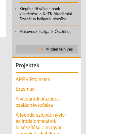
Kiegészítő választások
kihirdetése a KeTK Akadémiai
Szenátus hallgatói részébe
Makovecz Hallgatói Ösztöndíj
►
Minden felhívás
Projektek
APPV Projektek
Erasmus+
A visegrádi országok
családnévszótára
A leendő szlovák nyelv-
és irodalomtanárok
felkészítése a magyar
tannyelvű iskolákban