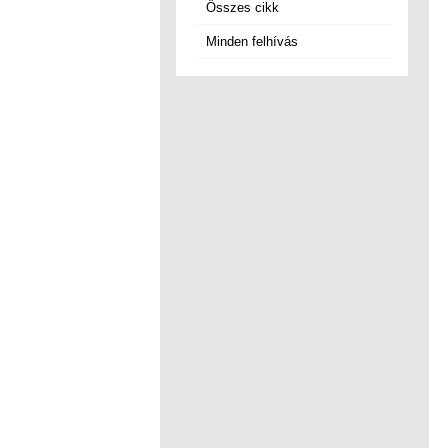
Összes cikk
Minden felhívás