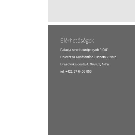
Elérhetőségek
Fakulta stredoeurópskych štúdií
Univerzita Konštantína Filozofa v Nitre
Dražovská cesta 4, 949 01, Nitra
tel: +421 37 6408 853