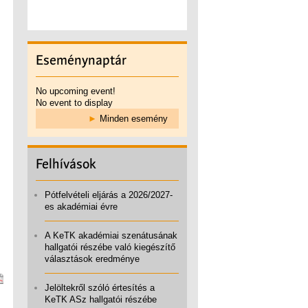
Eseménynaptár
No upcoming event!
No event to display
►
Minden esemény
Felhívások
Pótfelvételi eljárás a 2026/2027-
es akadémiai évre
A KeTK akadémiai szenátusának
hallgatói részébe való kiegészítő
választások eredménye
Jelöltekről szóló értesítés a
KeTK ASz hallgatói részébe