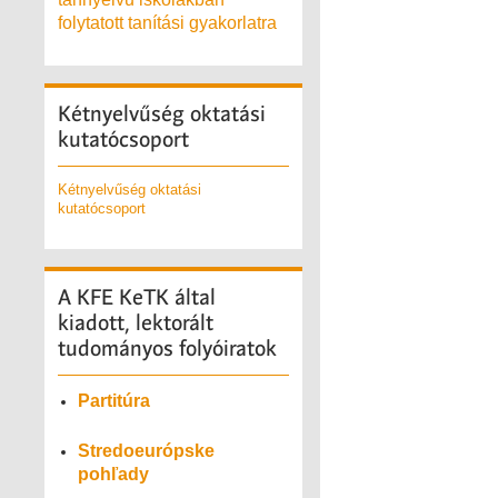
folytatott tanítási gyakorlatra
Kétnyelvűség
oktatási
kutatócsoport
Kétnyelvűség oktatási
kutatócsoport
A
KFE KeTK által
kiadott, lektorált
tudományos folyóiratok
Partitúra
Stredoeurópske
pohľady