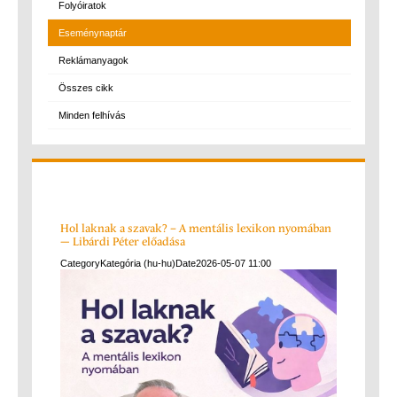
Folyóiratok
Eseménynaptár
Reklámanyagok
Összes cikk
Minden felhívás
Hol laknak a szavak? – A mentális lexikon nyomában
— Libárdi Péter előadása
Category
Kategória (hu-hu)
Date
2026-05-07
11:00