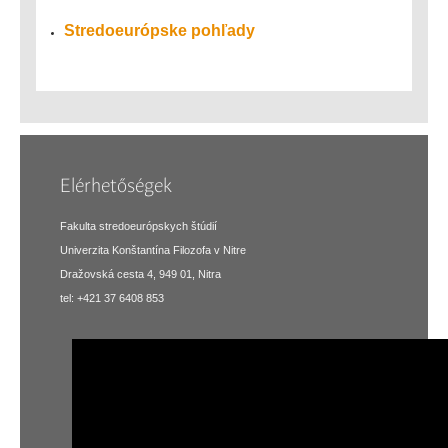
Stredoeurópske pohľady
Elérhetőségek
Fakulta stredoeurópskych štúdií
Univerzita Konštantína Filozofa v Nitre
Dražovská cesta 4, 949 01, Nitra
tel: +421 37 6408 853