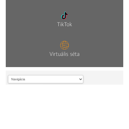
TikTok
Virtuális séta