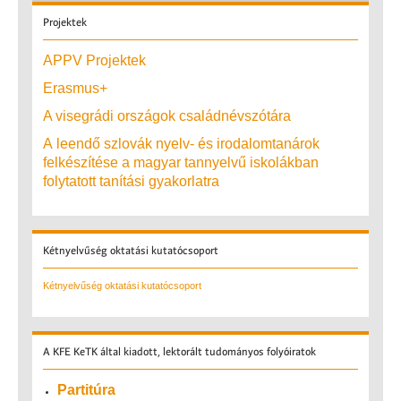
Projektek
APPV Projektek
Erasmus+
A visegrádi országok családnévszótára
A leendő szlovák nyelv- és irodalomtanárok
felkészítése a magyar tannyelvű iskolákban
folytatott tanítási gyakorlatra
Kétnyelvűség
oktatási kutatócsoport
Kétnyelvűség oktatási kutatócsoport
A
KFE KeTK által kiadott, lektorált tudományos folyóiratok
Partitúra