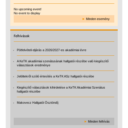
No upcoming event!
No event to display
►
Minden esemény
Felhívások
Pótfelvételi eljárás a 2026/2027-es akadémiai évre
A KeTK akadémiai szenátusának hallgatói részébe való kiegészítő
választások eredménye
Jelöltekről szóló értesítés a KeTK ASz hallgatói részébe
Kiegészítő választások kihirdetése a KeTK Akadémiai Szenátus
hallgatói részébe
Makovecz Hallgatói Ösztöndíj
►
Minden felhívás