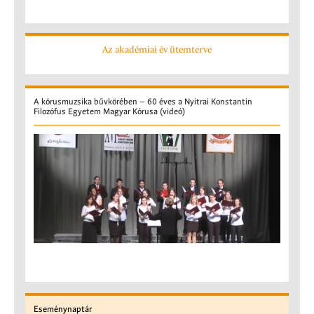
Az akadémiai év ütemterve
A
kórusmuzsika bűvkörében – 60 éves a Nyitrai Konstantin
Filozófus Egyetem Magyar Kórusa (videó)
Eseménynaptár