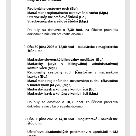
magisterské štúdium:
Regionálny cestovný ruch (Bc.)
Manažment regionálneho cestovného ruchu (Mgr.)
Stredoeurópske areálové štúdiá (Bc.)
Stredoeurópske areálové štúdiá (Mgr.)
Do auly sa dostavte
o 7,30 hod.
za účelom prevzatia
dokladov a nácviku prevzatia diplomu.
Dňa 30 júna 2026 o 12,00 hod – bakalárske + magisterské
štúdium:
Maďarsko-slovenský bilingválny mediátor (Bc.)
Maďarský jazyk v bilingválnej administratívnej
komunikácii (Mgr.)
Regionálny cestovný ruch (čiastočne v maďarskom
jazyku) (Bc.)
Manažment regionálneho cestovného ruchu (čiastočne
v maďarskom jazyku) (Mgr.)
Maďarský jazyk a kultúra v kombinácii (Bc.)
Maďarský jazyk a kultúra v kombinácii (Mgr.)
Do auly sa dostavte
o 10,30 hod.
za účelom prevzatia
dokladov a nácviku prevzatia diplomu.
Dňa 30 júna 2026 o 14,30 hod – magisterské + bakalárske
štúdium:
Učiteľstvo akademických predmetov v aprobácii s MJ