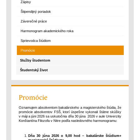
Zápisy
Štipendijný poriadok
Záverečné práce
Harmonogram akademického roka
Sprievodca štúdiom
Promócie
Služby študentom
Študentský život
Promócie
Oznamujem absolventom bakalárskeho a magisterského štúdia, že
promócie absolventov FSŠ, ktorí úspešne vykonali štátne skúšky
v máji a júni 2026 sa uskutočnia dňa 30 júna 2026 v aule Univerzity
Konštantína Filozofa v Nitre podľa nasledovného harmonogramu:
Dňa 30 júna 2026 o 9,00 hod – bakalárske štúdium+