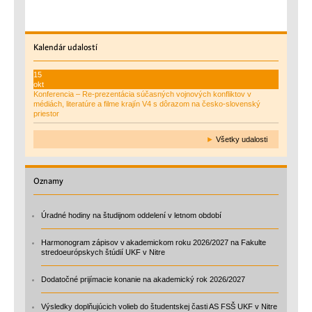
Kalendár
udalostí
15
okt
Konferencia – Re-prezentácia súčasných vojnových konfliktov v
médiách, literatúre a filme krajín V4 s dôrazom na česko-slovenský
priestor
►
Všetky udalosti
Oznamy
Úradné hodiny na študijnom oddelení v letnom období
Harmonogram zápisov v akademickom roku 2026/2027 na Fakulte
stredoeurópskych štúdií UKF v Nitre
Dodatočné prijímacie konanie na akademický rok 2026/2027
Výsledky doplňujúcich volieb do študentskej časti AS FSŠ UKF v Nitre