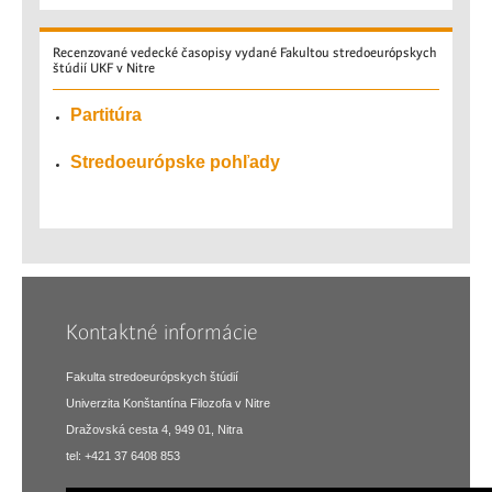
Recenzované
vedecké časopisy vydané Fakultou stredoeurópskych
štúdií UKF v Nitre
Partitúra
Stredoeurópske pohľady
Kontaktné informácie
Fakulta stredoeurópskych štúdií
Univerzita Konštantína Filozofa v Nitre
Dražovská cesta 4, 949 01, Nitra
tel: +421 37 6408 853