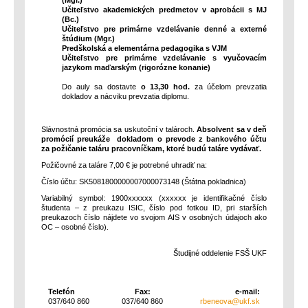
(Mgr.)
Učiteľstvo akademických predmetov v aprobácii s MJ
(Bc.)
Učiteľstvo pre primárne vzdelávanie denné a externé
štúdium (Mgr.)
Predškolská a elementárna pedagogika s VJM
Učiteľstvo pre primárne vzdelávanie s vyučovacím
jazykom maďarským (rigorózne konanie)
Do auly sa dostavte
o 13,30 hod.
za účelom prevzatia
dokladov a nácviku prevzatia diplomu.
Slávnostná promócia sa uskutoční v talároch.
Absolvent sa v deň
promócií preukáže dokladom o prevode z bankového účtu
za požičanie taláru pracovníčkam, ktoré budú taláre vydávať.
Požičovné za taláre 7,00 € je potrebné uhradiť na:
Číslo účtu: SK5081800000007000073148 (Štátna pokladnica)
Variabilný symbol: 1900xxxxxx (xxxxxx je identifikačné číslo
študenta – z preukazu ISIC, číslo pod fotkou ID, pri starších
preukazoch číslo nájdete vo svojom AIS v osobných údajoch ako
OC – osobné číslo).
Študijné oddelenie FSŠ UKF
Telefón
Fax:
e-mail:
037/640 860
037/640 860