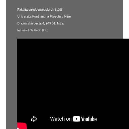
Fakulta stredoeurópskych štúdií
Univerzita Konštantína Filozofa v Nitre
Dražovská cesta 4, 949 01, Nitra
tel: +421 37 6408 853