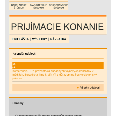
Kalendár
udalostí
15
okt
Konferencia – Re-prezentácia súčasných vojnových konfliktov v
médiách, literatúre a filme krajín V4 s dôrazom na česko-slovenský
priestor
►
Všetky udalosti
Oznamy
Úradné hodiny na študijnom oddelení v letnom období