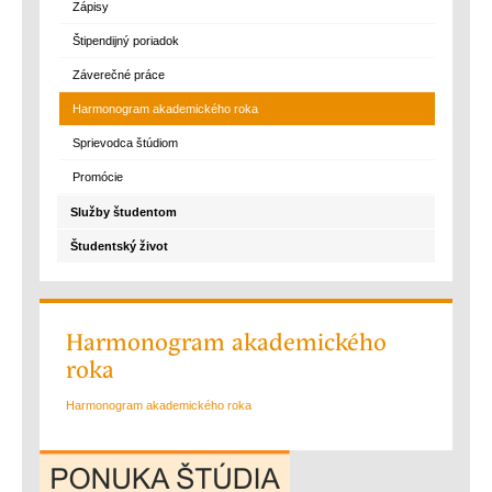
Zápisy
Štipendijný poriadok
Záverečné práce
Harmonogram akademického roka
Sprievodca štúdiom
Promócie
Služby študentom
Študentský život
Harmonogram akademického
roka
Harmonogram akademického roka