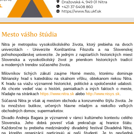
Mesto vášho štúdia
Nitra je metropolou vysokoškolského života, ktorý prebieha na dvoch
univerzitách - Univerzite Konštantína Filozofa a na Slovenskej
poľnohospodárskej univerzite. Je jedným z najstarších historických miest
Slovenska a vysokoškolský život je prienikom historických tradícií
a moderných trendov súčasného života.
Milovníkov tichých zákutí zaujme Horné mesto, ktorému dominuje
Nitriansky hrad s katedrálou na skalnom vŕšku, obtekanom riekou Nitra.
K hradu sa viažu významné historické, politické a spoločenské udalosti.
Ak chcete vedieť viac o histórii, pamiatkach a iných faktoch o meste,
hľadajte na stránkach
https://www.nitra.sk
alebo
http://www.nisys.sk
.
Súčasná Nitra je však aj mestom obchodu a konzumného štýlu života. Je
tu množstvo butikov, určených hlavne mladým a niekoľko veľkých
obchodných domov, supermarketov.
Divadlo Andreja Bagara je významné v rámci kultúrneho kontextu celého
Slovenska. Jeho dobrá povesť však prekračuje aj hranice štátu.
Každoročne tu prebieha medzinárodný divadelný festival Divadelná Nitra,
na ktorého organizácii participujú aj naši študenti. Je to nevšedná