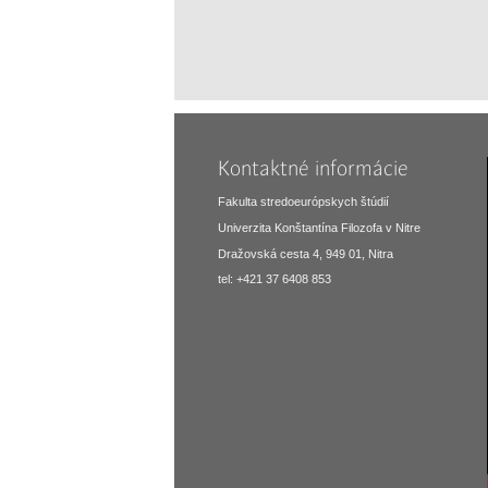
Kontaktné informácie
Fakulta stredoeurópskych štúdií
Univerzita Konštantína Filozofa v Nitre
Dražovská cesta 4, 949 01, Nitra
tel: +421 37 6408 853