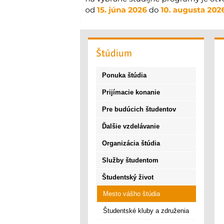
Štúdium
Ponuka štúdia
Prijímacie konanie
Pre budúcich študentov
Ďalšie vzdelávanie
Organizácia štúdia
Služby študentom
Študentský život
Mesto vášho štúdia
Študentské kluby a združenia