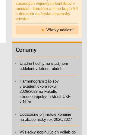
súčasných vojnových konfliktov v
médiách, literatúre a filme krajín V4
s dôrazom na česko-slovenský
priestor
►
Všetky udalosti
Oznamy
Úradné hodiny na študijnom
oddelení v letnom období
Harmonogram zápisov
v akademickom roku
2026/2027 na Fakulte
stredoeurópskych štúdií UKF
v Nitre
Dodatočné prijímacie konanie
na akademický rok 2026/2027
Výsledky doplňujúcich volieb do