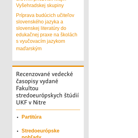
Vyšehradskej skupiny
Príprava budúcich učiteľov
slovenského jazyka a
slovenskej literatúry do
edukačnej praxe na školách
s vyučovacím jazykom
maďarským
Recenzované
vedecké
časopisy vydané
Fakultou
stredoeurópskych štúdií
UKF v Nitre
Partitúra
Stredoeurópske
pohľady