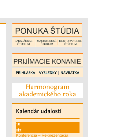
Harmonogram
akademického roka
Kalendár
udalostí
15
okt
Konferencia – Re-prezentácia