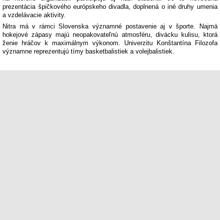
prezentácia špičkového európskeho divadla, doplnená o iné druhy umenia
a vzdelávacie aktivity.
Nitra má v rámci Slovenska významné postavenie aj v športe. Najmä
hokejové zápasy majú neopakovateľnú atmosféru, divácku kulisu, ktorá
ženie hráčov k maximálnym výkonom. Univerzitu Konštantína Filozofa
významne reprezentujú tímy basketbalistiek a volejbalistiek.