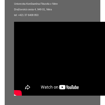
Univerzita Konštantína Filozofa v Nitre
Dražovská cesta 4, 949 01, Nitra
tel: +421 37 6408 853