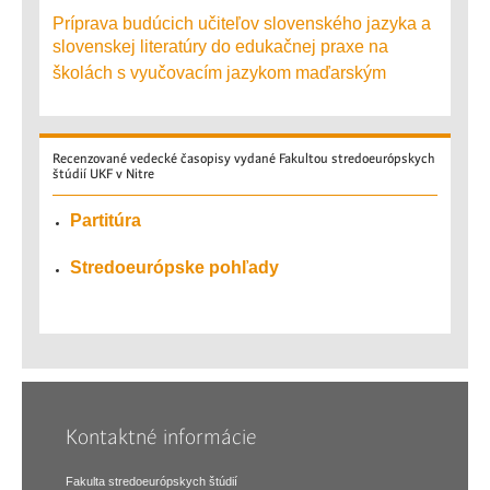
Príprava budúcich učiteľov slovenského jazyka a
slovenskej literatúry do edukačnej praxe na
školách s vyučovacím jazykom maďarským
Recenzované
vedecké časopisy vydané Fakultou stredoeurópskych
štúdií UKF v Nitre
Partitúra
Stredoeurópske pohľady
Kontaktné informácie
Fakulta stredoeurópskych štúdií