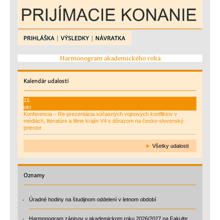
Harmonogram akademického roka
Kalendár
udalostí
15
okt
Konferencia – Re-prezentácia súčasných vojnových konfliktov v
médiách, literatúre a filme krajín V4 s dôrazom na česko-slovenský
priestor
►
Všetky udalosti
Oznamy
Úradné hodiny na študijnom oddelení v letnom období
Harmonogram zápisov v akademickom roku 2026/2027 na Fakulte